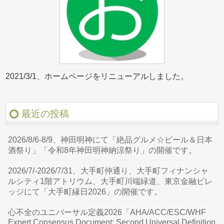
2021/3/1、ホームページをリニューアルしました。
最近の投稿
2026/8/6-8/9、神田明神にて「絶品グルメ☆ビール＆日本
酒祭り」「令和8年神田明神納涼祭り」の開催です。
2026/7/-2026/7/31、大手町仲通り、大手町フィナンシャ
ルシティ1階アトリウム、大手町川端緑道、東京金融ビレ
ッジにて「大手町縁日2026」の開催です。
心不全のユニバーサル定義2026「AHA/ACC/ESC/WHF
Expert Consensus Document: Second Universal Definition