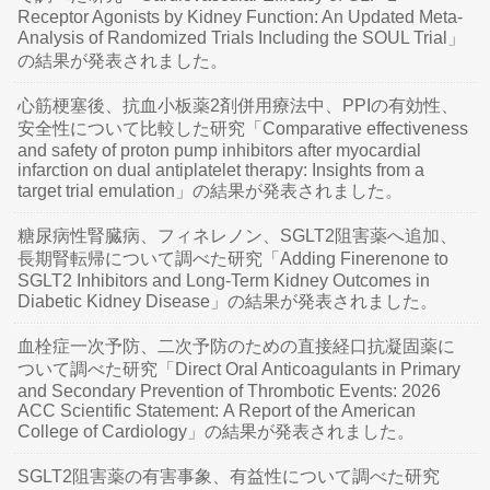
Receptor Agonists by Kidney Function: An Updated Meta-
Analysis of Randomized Trials Including the SOUL Trial」
の結果が発表されました。
心筋梗塞後、抗血小板薬2剤併用療法中、PPIの有効性、
安全性について比較した研究「Comparative effectiveness
and safety of proton pump inhibitors after myocardial
infarction on dual antiplatelet therapy: Insights from a
target trial emulation」の結果が発表されました。
糖尿病性腎臓病、フィネレノン、SGLT2阻害薬へ追加、
長期腎転帰について調べた研究「Adding Finerenone to
SGLT2 Inhibitors and Long-Term Kidney Outcomes in
Diabetic Kidney Disease」の結果が発表されました。
血栓症一次予防、二次予防のための直接経口抗凝固薬に
ついて調べた研究「Direct Oral Anticoagulants in Primary
and Secondary Prevention of Thrombotic Events: 2026
ACC Scientific Statement: A Report of the American
College of Cardiology」の結果が発表されました。
SGLT2阻害薬の有害事象、有益性について調べた研究