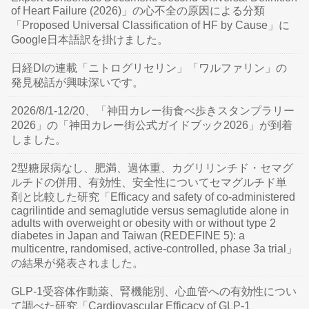
of Heart Failure (2026)」の心不全の原因による分類
「Proposed Universal Classification of HF by Cause」に
Google日本語訳を掛けました。
日経DIの連載「ニトログリセリン」「ワルファリン」の
発見秘話が興味深いです。
2026/8/1-12/20、「神田カレー街食べ歩きスタンプラリー
2026」の「神田カレー街公式ガイドブック2026」が到着
しました。
2型糖尿病なし、肥満、過体重、カグリリンチド・セマグ
ルチドの併用、有効性、安全性についてセマグルチド単
剤と比較した研究「Efficacy and safety of co-administered
cagrilintide and semaglutide versus semaglutide alone in
adults with overweight or obesity with or without type 2
diabetes in Japan and Taiwan (REDEFINE 5): a
multicentre, randomised, active-controlled, phase 3a trial」
の結果が発表されました。
GLP-1受容体作動薬、腎機能別、心血管への有効性につい
て調べた研究「Cardiovascular Efficacy of GLP-1