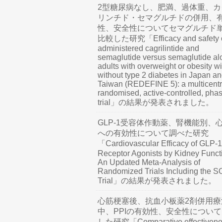
2型糖尿病なし、肥満、過体重、カ
リンチド・セマグルチドの併用、
性、安全性についてセマグルチド
比較した研究「Efficacy and safety o
administered cagrilintide and
semaglutide versus semaglutide al
adults with overweight or obesity wi
without type 2 diabetes in Japan a
Taiwan (REDEFINE 5): a multicentr
randomised, active-controlled, pha
trial」の結果が発表されました。
GLP-1受容体作動薬、腎機能別、
への有効性について調べた研究
「Cardiovascular Efficacy of GLP-1
Receptor Agonists by Kidney Funct
An Updated Meta-Analysis of
Randomized Trials Including the 
Trial」の結果が発表されました。
心筋梗塞後、抗血小板薬2剤併用療
中、PPIの有効性、安全性につい
した研究「Comparative effectivene