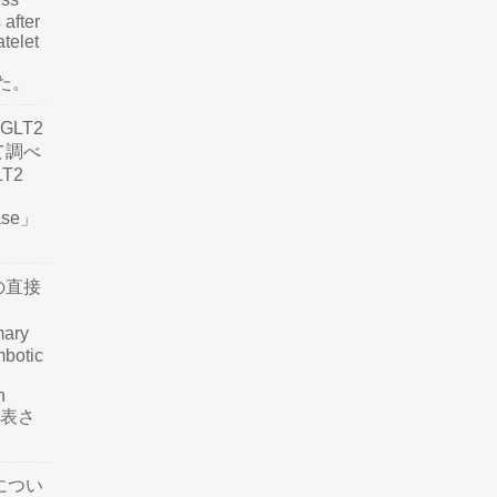
 after
atelet
した。
LT2
て調べ
LT2
ease」
の直接
mary
mbotic
n
が発表さ
につい