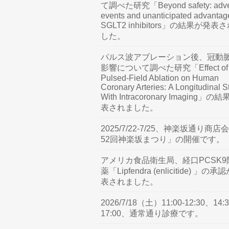
て調べた研究「Beyond safety: adve
events and unanticipated advantag
SGLT2 inhibitors」の結果が発表
した。
パルス波アブレーション後、冠動
影響について調べた研究「Effect of
Pulsed-Field Ablation on Human
Coronary Arteries: A Longitudinal S
With Intracoronary Imaging」の
表されました。
2025/7/22-7/25、神楽坂通り商店
52回神楽坂まつり」の開催です。
アメリカ食品衛生局、経口PCSK9
薬「Lipfendra (enlicitide) 」の承
表されました。
2026/7/18（土）11:00-12:30、14:3
17:00、通常通り診療です。