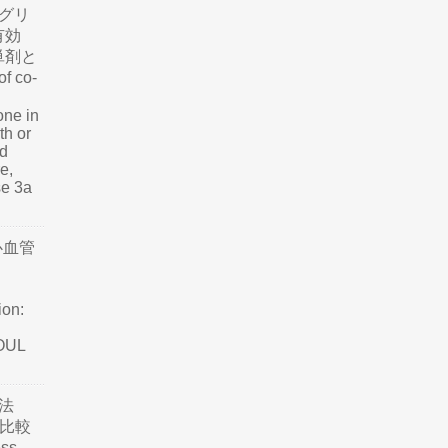
グリ
有効
単剤と
f co-
one in
th or
nd
e,
se 3a
心血管
ion:
SOUL
法
て比較
ss