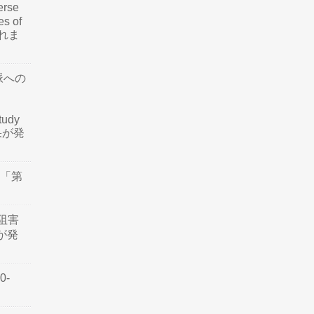
rse
es of
されま
脈への
tudy
結果が発
会「第
阻害
認が発
0-