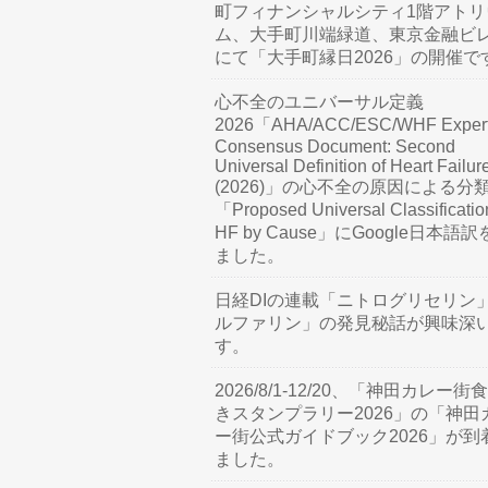
町フィナンシャルシティ1階アトリ
ム、大手町川端緑道、東京金融ビ
にて「大手町縁日2026」の開催で
心不全のユニバーサル定義
2026「AHA/ACC/ESC/WHF Exper
Consensus Document: Second
Universal Definition of Heart Failur
(2026)」の心不全の原因による分
「Proposed Universal Classificatio
HF by Cause」にGoogle日本語
ました。
日経DIの連載「ニトログリセリン
ルファリン」の発見秘話が興味深
す。
2026/8/1-12/20、「神田カレー街
きスタンプラリー2026」の「神田
ー街公式ガイドブック2026」が到
ました。