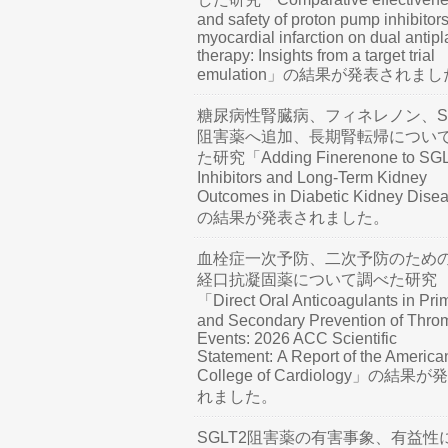
and safety of proton pump inhibitors
myocardial infarction on dual antipl
therapy: Insights from a target trial
emulation」の結果が発表されま
糖尿病性腎臓病、フィネレノン、SG
阻害薬へ追加、長期腎転帰につい
た研究「Adding Finerenone to SG
Inhibitors and Long-Term Kidney
Outcomes in Diabetic Kidney Dis
の結果が発表されました。
血栓症一次予防、二次予防のため
経口抗凝固薬について調べた研究
「Direct Oral Anticoagulants in Pri
and Secondary Prevention of Thro
Events: 2026 ACC Scientific
Statement: A Report of the America
College of Cardiology」の結果
れました。
SGLT2阻害薬の有害事象、有益性