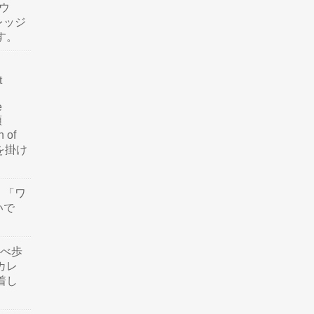
ウ
レッジ
す。
t
e
類
n of
訳を掛け
」「ワ
いで
食べ歩
カレ
着し