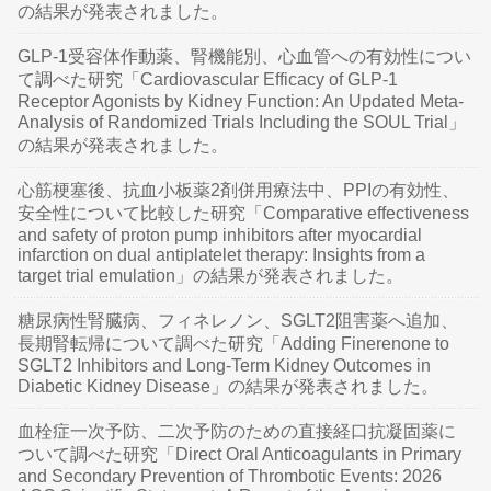
の結果が発表されました。
GLP-1受容体作動薬、腎機能別、心血管への有効性につい
て調べた研究「Cardiovascular Efficacy of GLP-1
Receptor Agonists by Kidney Function: An Updated Meta-
Analysis of Randomized Trials Including the SOUL Trial」
の結果が発表されました。
心筋梗塞後、抗血小板薬2剤併用療法中、PPIの有効性、
安全性について比較した研究「Comparative effectiveness
and safety of proton pump inhibitors after myocardial
infarction on dual antiplatelet therapy: Insights from a
target trial emulation」の結果が発表されました。
糖尿病性腎臓病、フィネレノン、SGLT2阻害薬へ追加、
長期腎転帰について調べた研究「Adding Finerenone to
SGLT2 Inhibitors and Long-Term Kidney Outcomes in
Diabetic Kidney Disease」の結果が発表されました。
血栓症一次予防、二次予防のための直接経口抗凝固薬に
ついて調べた研究「Direct Oral Anticoagulants in Primary
and Secondary Prevention of Thrombotic Events: 2026