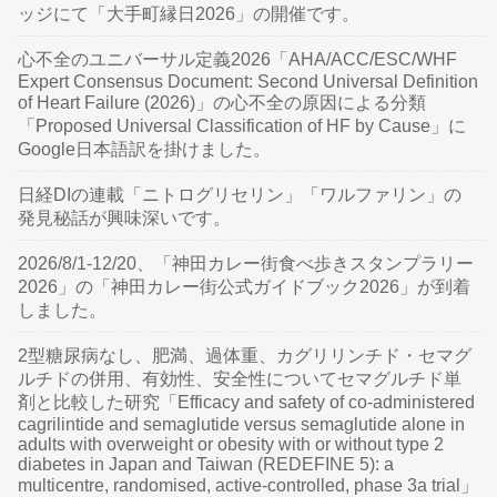
ッジにて「大手町縁日2026」の開催です。
心不全のユニバーサル定義2026「AHA/ACC/ESC/WHF
Expert Consensus Document: Second Universal Definition
of Heart Failure (2026)」の心不全の原因による分類
「Proposed Universal Classification of HF by Cause」に
Google日本語訳を掛けました。
日経DIの連載「ニトログリセリン」「ワルファリン」の
発見秘話が興味深いです。
2026/8/1-12/20、「神田カレー街食べ歩きスタンプラリー
2026」の「神田カレー街公式ガイドブック2026」が到着
しました。
2型糖尿病なし、肥満、過体重、カグリリンチド・セマグ
ルチドの併用、有効性、安全性についてセマグルチド単
剤と比較した研究「Efficacy and safety of co-administered
cagrilintide and semaglutide versus semaglutide alone in
adults with overweight or obesity with or without type 2
diabetes in Japan and Taiwan (REDEFINE 5): a
multicentre, randomised, active-controlled, phase 3a trial」