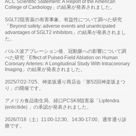
ACC Scientific Statement: A Report of the American
College of Cardiology」の結果が発表されました。
SGLT2阻害薬の有害事象、有益性について調べた研究
「Beyond safety: adverse events and unanticipated
advantages of SGLT2 inhibitors」の結果が発表されまし
た。
パルス波アブレーション後、冠動脈への影響について調
べた研究「Effect of Pulsed-Field Ablation on Human
Coronary Arteries: A Longitudinal Study With Intracoronary
Imaging」の結果が発表されました。
2025/7/22-7/25、神楽坂通り商店会「第52回神楽坂まつ
り」の開催です。
アメリカ食品衛生局、経口PCSK9阻害薬「Lipfendra
(enlicitide) 」の承認が発表されました。
2026/7/18（土）11:00-12:30、14:30-17:00、通常通り診
療です。