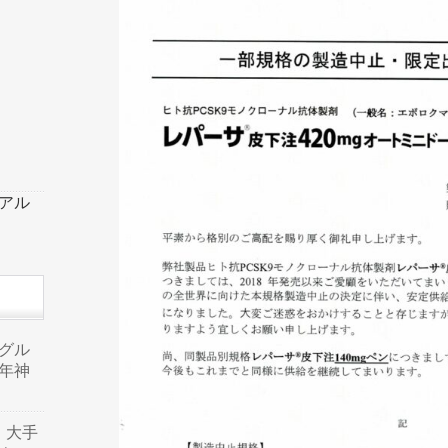
ーアル
品グル
年神
り、大手