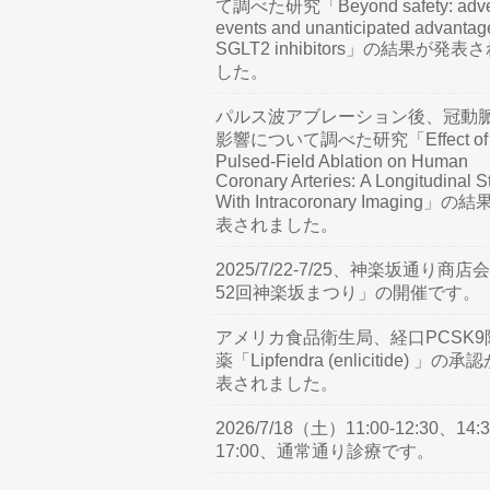
て調べた研究「Beyond safety: adve
events and unanticipated advantag
SGLT2 inhibitors」の結果が発表
した。
パルス波アブレーション後、冠動
影響について調べた研究「Effect of
Pulsed-Field Ablation on Human
Coronary Arteries: A Longitudinal S
With Intracoronary Imaging」の
表されました。
2025/7/22-7/25、神楽坂通り商店
52回神楽坂まつり」の開催です。
アメリカ食品衛生局、経口PCSK9
薬「Lipfendra (enlicitide) 」の承
表されました。
2026/7/18（土）11:00-12:30、14:3
17:00、通常通り診療です。