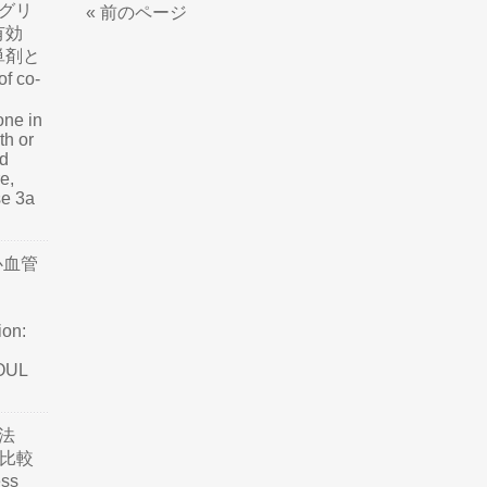
グリ
« 前のページ
有効
単剤と
f co-
one in
th or
nd
e,
se 3a
心血管
ion:
SOUL
法
て比較
ss