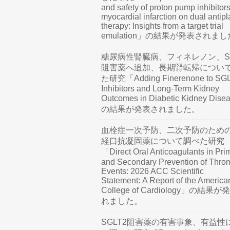
and safety of proton pump inhibitors
myocardial infarction on dual antipl
therapy: Insights from a target trial
emulation」の結果が発表されま
糖尿病性腎臓病、フィネレノン、SG
阻害薬へ追加、長期腎転帰につい
た研究「Adding Finerenone to SG
Inhibitors and Long-Term Kidney
Outcomes in Diabetic Kidney Dis
の結果が発表されました。
血栓症一次予防、二次予防のため
経口抗凝固薬について調べた研究
「Direct Oral Anticoagulants in Pri
and Secondary Prevention of Thro
Events: 2026 ACC Scientific
Statement: A Report of the America
College of Cardiology」の結果
れました。
SGLT2阻害薬の有害事象、有益性