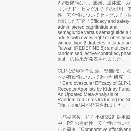
2型糖尿病なし、肥満、過体重、カ
リンチド・セマグルチドの併用、
性、安全性についてセマグルチド
比較した研究「Efficacy and safety o
administered cagrilintide and
semaglutide versus semaglutide al
adults with overweight or obesity wi
without type 2 diabetes in Japan a
Taiwan (REDEFINE 5): a multicentr
randomised, active-controlled, pha
trial」の結果が発表されました。
GLP-1受容体作動薬、腎機能別、
への有効性について調べた研究
「Cardiovascular Efficacy of GLP-1
Receptor Agonists by Kidney Funct
An Updated Meta-Analysis of
Randomized Trials Including the 
Trial」の結果が発表されました。
心筋梗塞後、抗血小板薬2剤併用療
中、PPIの有効性、安全性につい
した研究「Comparative effectivene