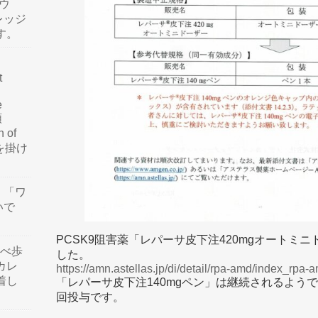
ウ
レッジ
す。
t
e
類
n of
訳を掛け
」「ワ
いで
PCSK9阻害薬「レパーサ皮下注420mgオートミ
食べ歩
した。
カレ
https://amn.astellas.jp/di/detail/rpa-amd/index_rpa
着し
「レパーサ皮下注140mgペン」は継続されるよう
回投与です。