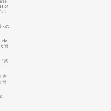
rse
es of
されま
脈への
tudy
結果が発
会「第
阻害
認が発
0-