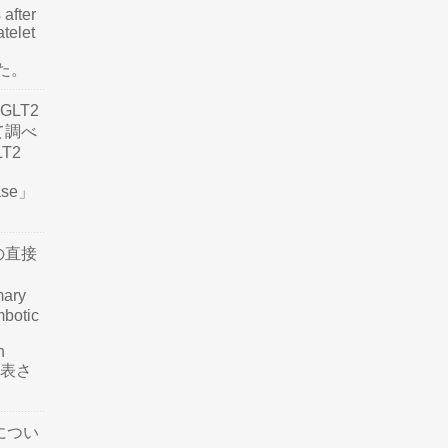
 after
atelet
した。
LT2
て調べ
LT2
ease」
の直接
mary
mbotic
n
が発表さ
につい