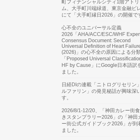
町フィナンシャルシティ1階アトリ
ム、大手町川端緑道、東京金融ビ
にて「大手町縁日2026」の開催で
心不全のユニバーサル定義
2026「AHA/ACC/ESC/WHF Exper
Consensus Document: Second
Universal Definition of Heart Failur
(2026)」の心不全の原因による分
「Proposed Universal Classificatio
HF by Cause」にGoogle日本語
ました。
日経DIの連載「ニトログリセリン
ルファリン」の発見秘話が興味深
す。
2026/8/1-12/20、「神田カレー街
きスタンプラリー2026」の「神田
ー街公式ガイドブック2026」が到
ました。