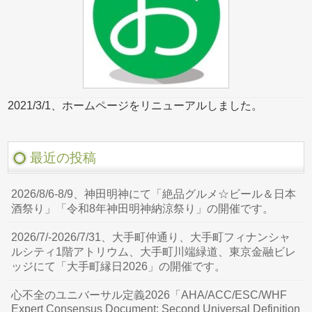
2021/3/1、ホームページをリニューアルしました。
最近の投稿
2026/8/6-8/9、神田明神にて「絶品グルメ☆ビール＆日本
酒祭り」「令和8年神田明神納涼祭り」の開催です。
2026/7/-2026/7/31、大手町仲通り、大手町フィナンシャ
ルシティ1階アトリウム、大手町川端緑道、東京金融ビレ
ッジにて「大手町縁日2026」の開催です。
心不全のユニバーサル定義2026「AHA/ACC/ESC/WHF
Expert Consensus Document: Second Universal Definition