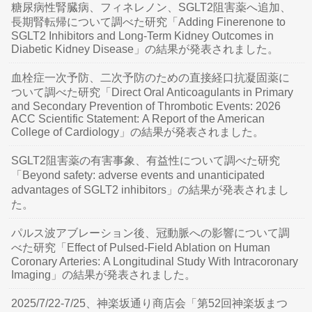
糖尿病性腎臓病、フィネレノン、SGLT2阻害薬へ追加、
長期腎転帰について調べた研究「Adding Finerenone to
SGLT2 Inhibitors and Long-Term Kidney Outcomes in
Diabetic Kidney Disease」の結果が発表されました。
血栓症一次予防、二次予防のための直接経口抗凝固薬に
ついて調べた研究「Direct Oral Anticoagulants in Primary
and Secondary Prevention of Thrombotic Events: 2026
ACC Scientific Statement: A Report of the American
College of Cardiology」の結果が発表されました。
SGLT2阻害薬の有害事象、有益性について調べた研究
「Beyond safety: adverse events and unanticipated
advantages of SGLT2 inhibitors」の結果が発表されまし
た。
パルス波アブレーション後、冠動脈への影響について調
べた研究「Effect of Pulsed-Field Ablation on Human
Coronary Arteries: A Longitudinal Study With Intracoronary
Imaging」の結果が発表されました。
2025/7/22-7/25、神楽坂通り商店会「第52回神楽坂まつ