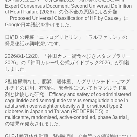
Expert Consensus Document: Second Universal Definition
of Heart Failure (2026)」の心不全の原因による分類
「Proposed Universal Classification of HF by Cause」に
Google日本語訳を掛けました。
日経DIの連載「ニトログリセリン」「ワルファリン」の
発見秘話が興味深いです。
2026/8/1-12/20、「神田カレー街食べ歩きスタンプラリー
2026」の「神田カレー街公式ガイドブック2026」が到着
しました。
2型糖尿病なし、肥満、過体重、カグリリンチド・セマグ
ルチドの併用、有効性、安全性についてセマグルチド単
剤と比較した研究「Efficacy and safety of co-administered
cagrilintide and semaglutide versus semaglutide alone in
adults with overweight or obesity with or without type 2
diabetes in Japan and Taiwan (REDEFINE 5): a
multicentre, randomised, active-controlled, phase 3a trial」
の結果が発表されました。
GLP-1受容体作動薬、腎機能別、心血管への有効性につい