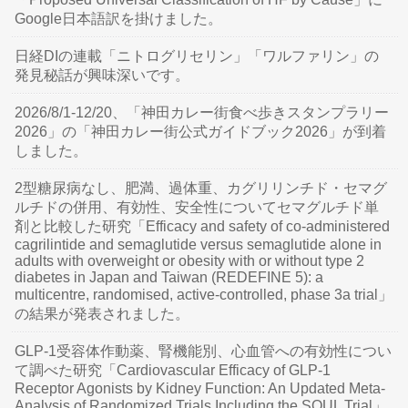
Google日本語訳を掛けました。
日経DIの連載「ニトログリセリン」「ワルファリン」の
発見秘話が興味深いです。
2026/8/1-12/20、「神田カレー街食べ歩きスタンプラリー
2026」の「神田カレー街公式ガイドブック2026」が到着
しました。
2型糖尿病なし、肥満、過体重、カグリリンチド・セマグ
ルチドの併用、有効性、安全性についてセマグルチド単
剤と比較した研究「Efficacy and safety of co-administered
cagrilintide and semaglutide versus semaglutide alone in
adults with overweight or obesity with or without type 2
diabetes in Japan and Taiwan (REDEFINE 5): a
multicentre, randomised, active-controlled, phase 3a trial」
の結果が発表されました。
GLP-1受容体作動薬、腎機能別、心血管への有効性につい
て調べた研究「Cardiovascular Efficacy of GLP-1
Receptor Agonists by Kidney Function: An Updated Meta-
Analysis of Randomized Trials Including the SOUL Trial」