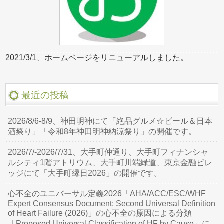
2021/3/1、ホームページをリニューアルしました。
最近の投稿
2026/8/6-8/9、神田明神にて「絶品グルメ☆ビール＆日本
酒祭り」「令和8年神田明神納涼祭り」の開催です。
2026/7/-2026/7/31、大手町仲通り、大手町フィナンシャ
ルシティ1階アトリウム、大手町川端緑道、東京金融ビレ
ッジにて「大手町縁日2026」の開催です。
心不全のユニバーサル定義2026「AHA/ACC/ESC/WHF
Expert Consensus Document: Second Universal Definition
of Heart Failure (2026)」の心不全の原因による分類
「Proposed Universal Classification of HF by Cause」に