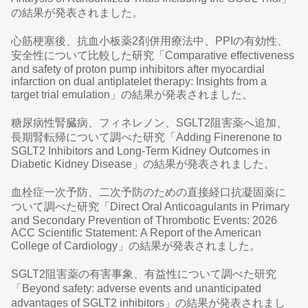
の結果が発表されました。
心筋梗塞後、抗血小板薬2剤併用療法中、PPIの有効性、
安全性について比較した研究「Comparative effectiveness
and safety of proton pump inhibitors after myocardial
infarction on dual antiplatelet therapy: Insights from a
target trial emulation」の結果が発表されました。
糖尿病性腎臓病、フィネレノン、SGLT2阻害薬へ追加、
長期腎転帰について調べた研究「Adding Finerenone to
SGLT2 Inhibitors and Long-Term Kidney Outcomes in
Diabetic Kidney Disease」の結果が発表されました。
血栓症一次予防、二次予防のための直接経口抗凝固薬に
ついて調べた研究「Direct Oral Anticoagulants in Primary
and Secondary Prevention of Thrombotic Events: 2026
ACC Scientific Statement: A Report of the American
College of Cardiology」の結果が発表されました。
SGLT2阻害薬の有害事象、有益性について調べた研究
「Beyond safety: adverse events and unanticipated
advantages of SGLT2 inhibitors」の結果が発表されまし