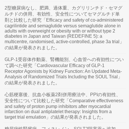
2型糖尿病なし、肥満、過体重、カグリリンチド・セマグ
ルチドの併用、有効性、安全性についてセマグルチド単
剤と比較した研究「Efficacy and safety of co-administered
cagrilintide and semaglutide versus semaglutide alone in
adults with overweight or obesity with or without type 2
diabetes in Japan and Taiwan (REDEFINE 5): a
multicentre, randomised, active-controlled, phase 3a trial」
の結果が発表されました。
GLP-1受容体作動薬、腎機能別、心血管への有効性につい
て調べた研究「Cardiovascular Efficacy of GLP-1
Receptor Agonists by Kidney Function: An Updated Meta-
Analysis of Randomized Trials Including the SOUL Trial」
の結果が発表されました。
心筋梗塞後、抗血小板薬2剤併用療法中、PPIの有効性、
安全性について比較した研究「Comparative effectiveness
and safety of proton pump inhibitors after myocardial
infarction on dual antiplatelet therapy: Insights from a
target trial emulation」の結果が発表されました。
糖尿病性腎臓病、フィネレノン、SGLT2阻害薬へ追加、