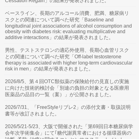
Cessation Regain」の結果が発表されました。
ベースライン、長期のアルコール消費、肥満、糖尿病リ
スクとの関連について調べた研究「Baseline and
longitudinal joint associations of alcohol consumption and
obesity with diabetes risk: evaluating multiplicative and
additive interactions」の結果が発表されました。
男性、テストステロンの適応外使用、長期心血管リスク
との関連について調べた研究「Off-label testosterone
therapy is associated with higher long-term cardiovascular
risk in men」の結果が発表されました。
2026/8/5、第４回OTC類似薬の保険給付の見直しの実施
に向けた技術的検討会「別途の負担の対象となる医療用
医薬品の品目の一覧（案）」が公開されました。
2026/7/31、「FreeStyleリブレ2」の添付文書・取扱説明
書等が改訂されました。
2026/5/21-5/23、大阪で開催された「第69回日本糖尿病学
会年次学術集会」にて｢糖代謝異常者における循環器病の