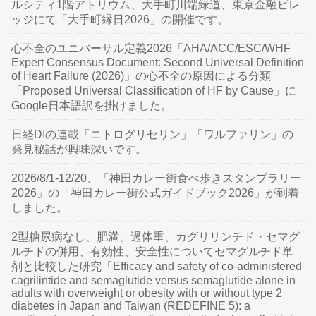
ルシティ1階アトリウム、大手町川端緑道、東京金融ビレ
ッジにて「大手町縁日2026」の開催です。
心不全のユニバーサル定義2026「AHA/ACC/ESC/WHF
Expert Consensus Document: Second Universal Definition
of Heart Failure (2026)」の心不全の原因による分類
「Proposed Universal Classification of HF by Cause」に
Google日本語訳を掛けました。
日経DIの連載「ニトログリセリン」「ワルファリン」の
発見秘話が興味深いです。
2026/8/1-12/20、「神田カレー街食べ歩きスタンプラリー
2026」の「神田カレー街公式ガイドブック2026」が到着
しました。
2型糖尿病なし、肥満、過体重、カグリリンチド・セマグ
ルチドの併用、有効性、安全性についてセマグルチド単
剤と比較した研究「Efficacy and safety of co-administered
cagrilintide and semaglutide versus semaglutide alone in
adults with overweight or obesity with or without type 2
diabetes in Japan and Taiwan (REDEFINE 5): a