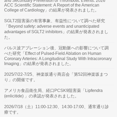
and Secondary Prevention of Thrombotic Events: 2026
ACC Scientific Statement: A Report of the American
College of Cardiology」の結果が発表されました。
SGLT2阻害薬の有害事象、有益性について調べた研究
「Beyond safety: adverse events and unanticipated
advantages of SGLT2 inhibitors」の結果が発表されまし
た。
パルス波アブレーション後、冠動脈への影響について調
べた研究「Effect of Pulsed-Field Ablation on Human
Coronary Arteries: A Longitudinal Study With Intracoronary
Imaging」の結果が発表されました。
2025/7/22-7/25、神楽坂通り商店会「第52回神楽坂まつ
り」の開催です。
アメリカ食品衛生局、経口PCSK9阻害薬「Lipfendra
(enlicitide) 」の承認が発表されました。
2026/7/18（土）11:00-12:30、14:30-17:00、通常通り診
療です。