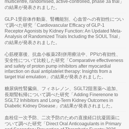
multicentre, randomised, active-controlled, phase 3a trial」
の結果が発表されました。
GLP-1受容体作動薬、腎機能別、心血管への有効性につい
て調べた研究「Cardiovascular Efficacy of GLP-1
Receptor Agonists by Kidney Function: An Updated Meta-
Analysis of Randomized Trials Including the SOUL Trial」
の結果が発表されました。
心筋梗塞後、抗血小板薬2剤併用療法中、PPIの有効性、
安全性について比較した研究「Comparative effectiveness
and safety of proton pump inhibitors after myocardial
infarction on dual antiplatelet therapy: Insights from a
target trial emulation」の結果が発表されました。
糖尿病性腎臓病、フィネレノン、SGLT2阻害薬へ追加、
長期腎転帰について調べた研究「Adding Finerenone to
SGLT2 Inhibitors and Long-Term Kidney Outcomes in
Diabetic Kidney Disease」の結果が発表されました。
血栓症一次予防、二次予防のための直接経口抗凝固薬に
ついて調べた研究「Direct Oral Anticoagulants in Primary