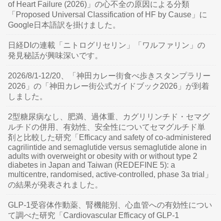
of Heart Failure (2026)」の心不全の原因による分類
「Proposed Universal Classification of HF by Cause」に
Google日本語訳を掛けました。
日経DIの連載「ニトログリセリン」「ワルファリン」の
発見秘話が興味深いです。
2026/8/1-12/20、「神田カレー街食べ歩きスタンプラリー
2026」の「神田カレー街公式ガイドブック2026」が到着
しました。
2型糖尿病なし、肥満、過体重、カグリリンチド・セマグ
ルチドの併用、有効性、安全性についてセマグルチド単
剤と比較した研究「Efficacy and safety of co-administered
cagrilintide and semaglutide versus semaglutide alone in
adults with overweight or obesity with or without type 2
diabetes in Japan and Taiwan (REDEFINE 5): a
multicentre, randomised, active-controlled, phase 3a trial」
の結果が発表されました。
GLP-1受容体作動薬、腎機能別、心血管への有効性につい
て調べた研究「Cardiovascular Efficacy of GLP-1