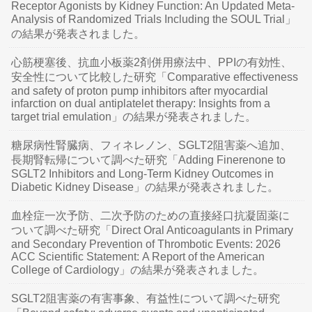
Receptor Agonists by Kidney Function: An Updated Meta-
Analysis of Randomized Trials Including the SOUL Trial」
の結果が発表されました。
心筋梗塞後、抗血小板薬2剤併用療法中、PPIの有効性、
安全性について比較した研究「Comparative effectiveness
and safety of proton pump inhibitors after myocardial
infarction on dual antiplatelet therapy: Insights from a
target trial emulation」の結果が発表されました。
糖尿病性腎臓病、フィネレノン、SGLT2阻害薬へ追加、
長期腎転帰について調べた研究「Adding Finerenone to
SGLT2 Inhibitors and Long-Term Kidney Outcomes in
Diabetic Kidney Disease」の結果が発表されました。
血栓症一次予防、二次予防のための直接経口抗凝固薬に
ついて調べた研究「Direct Oral Anticoagulants in Primary
and Secondary Prevention of Thrombotic Events: 2026
ACC Scientific Statement: A Report of the American
College of Cardiology」の結果が発表されました。
SGLT2阻害薬の有害事象、有益性について調べた研究