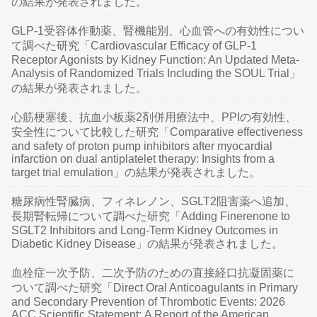
の結果が発表されました。
GLP-1受容体作動薬、腎機能別、心血管への有効性につい
て調べた研究「Cardiovascular Efficacy of GLP-1
Receptor Agonists by Kidney Function: An Updated Meta-
Analysis of Randomized Trials Including the SOUL Trial」
の結果が発表されました。
心筋梗塞後、抗血小板薬2剤併用療法中、PPIの有効性、
安全性について比較した研究「Comparative effectiveness
and safety of proton pump inhibitors after myocardial
infarction on dual antiplatelet therapy: Insights from a
target trial emulation」の結果が発表されました。
糖尿病性腎臓病、フィネレノン、SGLT2阻害薬へ追加、
長期腎転帰について調べた研究「Adding Finerenone to
SGLT2 Inhibitors and Long-Term Kidney Outcomes in
Diabetic Kidney Disease」の結果が発表されました。
血栓症一次予防、二次予防のための直接経口抗凝固薬に
ついて調べた研究「Direct Oral Anticoagulants in Primary
and Secondary Prevention of Thrombotic Events: 2026
ACC Scientific Statement: A Report of the American