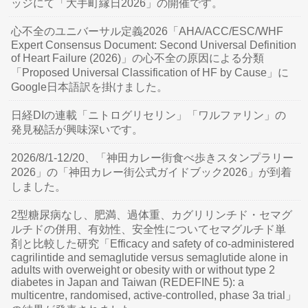
ッジにて「大手町縁日2026」の開催です。
心不全のユニバーサル定義2026「AHA/ACC/ESC/WHF
Expert Consensus Document: Second Universal Definition
of Heart Failure (2026)」の心不全の原因による分類
「Proposed Universal Classification of HF by Cause」に
Google日本語訳を掛けました。
日経DIの連載「ニトログリセリン」「ワルファリン」の
発見秘話が興味深いです。
2026/8/1-12/20、「神田カレー街食べ歩きスタンプラリー
2026」の「神田カレー街公式ガイドブック2026」が到着
しました。
2型糖尿病なし、肥満、過体重、カグリリンチド・セマグ
ルチドの併用、有効性、安全性についてセマグルチド単
剤と比較した研究「Efficacy and safety of co-administered
cagrilintide and semaglutide versus semaglutide alone in
adults with overweight or obesity with or without type 2
diabetes in Japan and Taiwan (REDEFINE 5): a
multicentre, randomised, active-controlled, phase 3a trial」