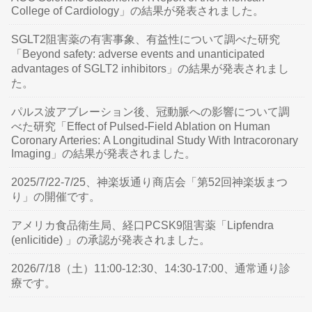
College of Cardiology」の結果が発表されました。
SGLT2阻害薬の有害事象、有益性について調べた研究
「Beyond safety: adverse events and unanticipated
advantages of SGLT2 inhibitors」の結果が発表されまし
た。
パルス波アブレーション後、冠動脈への影響について調
べた研究「Effect of Pulsed-Field Ablation on Human
Coronary Arteries: A Longitudinal Study With Intracoronary
Imaging」の結果が発表されました。
2025/7/22-7/25、神楽坂通り商店会「第52回神楽坂まつ
り」の開催です。
アメリカ食品衛生局、経口PCSK9阻害薬「Lipfendra
(enlicitide) 」の承認が発表されました。
2026/7/18（土）11:00-12:30、14:30-17:00、通常通り診
療です。