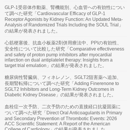
GLP-1受容体作動薬、腎機能別、心血管への有効性につい
て調べた研究「Cardiovascular Efficacy of GLP-1
Receptor Agonists by Kidney Function: An Updated Meta-
Analysis of Randomized Trials Including the SOUL Trial」
の結果が発表されました。
心筋梗塞後、抗血小板薬2剤併用療法中、PPIの有効性、
安全性について比較した研究「Comparative effectiveness
and safety of proton pump inhibitors after myocardial
infarction on dual antiplatelet therapy: Insights from a
target trial emulation」の結果が発表されました。
糖尿病性腎臓病、フィネレノン、SGLT2阻害薬へ追加、
長期腎転帰について調べた研究「Adding Finerenone to
SGLT2 Inhibitors and Long-Term Kidney Outcomes in
Diabetic Kidney Disease」の結果が発表されました。
血栓症一次予防、二次予防のための直接経口抗凝固薬に
ついて調べた研究「Direct Oral Anticoagulants in Primary
and Secondary Prevention of Thrombotic Events: 2026
ACC Scientific Statement: A Report of the American
College of Cardiology」の結果が発表されました。