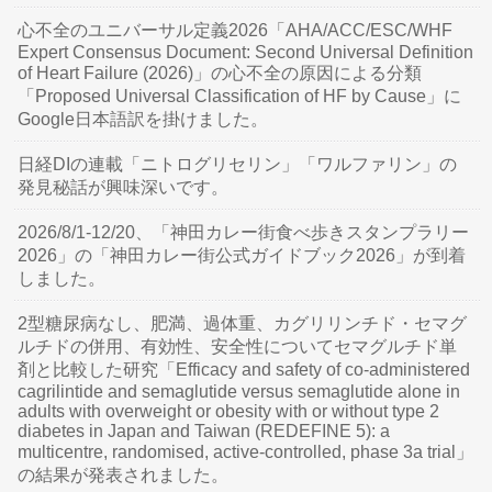
心不全のユニバーサル定義2026「AHA/ACC/ESC/WHF
Expert Consensus Document: Second Universal Definition
of Heart Failure (2026)」の心不全の原因による分類
「Proposed Universal Classification of HF by Cause」に
Google日本語訳を掛けました。
日経DIの連載「ニトログリセリン」「ワルファリン」の
発見秘話が興味深いです。
2026/8/1-12/20、「神田カレー街食べ歩きスタンプラリー
2026」の「神田カレー街公式ガイドブック2026」が到着
しました。
2型糖尿病なし、肥満、過体重、カグリリンチド・セマグ
ルチドの併用、有効性、安全性についてセマグルチド単
剤と比較した研究「Efficacy and safety of co-administered
cagrilintide and semaglutide versus semaglutide alone in
adults with overweight or obesity with or without type 2
diabetes in Japan and Taiwan (REDEFINE 5): a
multicentre, randomised, active-controlled, phase 3a trial」
の結果が発表されました。