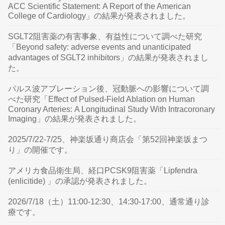
ACC Scientific Statement: A Report of the American
College of Cardiology」の結果が発表されました。
SGLT2阻害薬の有害事象、有益性について調べた研究
「Beyond safety: adverse events and unanticipated
advantages of SGLT2 inhibitors」の結果が発表されまし
た。
パルス波アブレーション後、冠動脈への影響について調
べた研究「Effect of Pulsed-Field Ablation on Human
Coronary Arteries: A Longitudinal Study With Intracoronary
Imaging」の結果が発表されました。
2025/7/22-7/25、神楽坂通り商店会「第52回神楽坂まつ
り」の開催です。
アメリカ食品衛生局、経口PCSK9阻害薬「Lipfendra
(enlicitide) 」の承認が発表されました。
2026/7/18（土）11:00-12:30、14:30-17:00、通常通り診
療です。