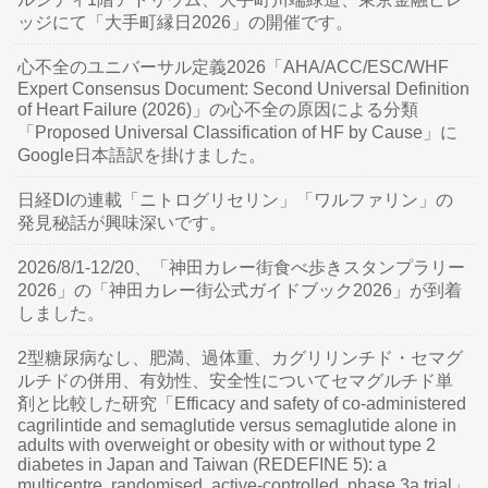
ッジにて「大手町縁日2026」の開催です。
心不全のユニバーサル定義2026「AHA/ACC/ESC/WHF
Expert Consensus Document: Second Universal Definition
of Heart Failure (2026)」の心不全の原因による分類
「Proposed Universal Classification of HF by Cause」に
Google日本語訳を掛けました。
日経DIの連載「ニトログリセリン」「ワルファリン」の
発見秘話が興味深いです。
2026/8/1-12/20、「神田カレー街食べ歩きスタンプラリー
2026」の「神田カレー街公式ガイドブック2026」が到着
しました。
2型糖尿病なし、肥満、過体重、カグリリンチド・セマグ
ルチドの併用、有効性、安全性についてセマグルチド単
剤と比較した研究「Efficacy and safety of co-administered
cagrilintide and semaglutide versus semaglutide alone in
adults with overweight or obesity with or without type 2
diabetes in Japan and Taiwan (REDEFINE 5): a
multicentre, randomised, active-controlled, phase 3a trial」