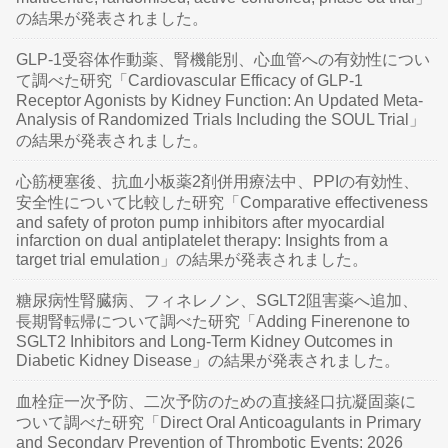
の結果が発表されました。
GLP-1受容体作動薬、腎機能別、心血管への有効性につい
て調べた研究「Cardiovascular Efficacy of GLP-1
Receptor Agonists by Kidney Function: An Updated Meta-
Analysis of Randomized Trials Including the SOUL Trial」
の結果が発表されました。
心筋梗塞後、抗血小板薬2剤併用療法中、PPIの有効性、
安全性について比較した研究「Comparative effectiveness
and safety of proton pump inhibitors after myocardial
infarction on dual antiplatelet therapy: Insights from a
target trial emulation」の結果が発表されました。
糖尿病性腎臓病、フィネレノン、SGLT2阻害薬へ追加、
長期腎転帰について調べた研究「Adding Finerenone to
SGLT2 Inhibitors and Long-Term Kidney Outcomes in
Diabetic Kidney Disease」の結果が発表されました。
血栓症一次予防、二次予防のための直接経口抗凝固薬に
ついて調べた研究「Direct Oral Anticoagulants in Primary
and Secondary Prevention of Thrombotic Events: 2026