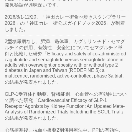
発見秘話が興味深いです。
2026/8/1-12/20、「神田カレー街食べ歩きスタンプラリー
2026」の「神田カレー街公式ガイドブック2026」が到着
しました。
2型糖尿病なし、肥満、過体重、カグリリンチド・セマグ
ルチドの併用、有効性、安全性についてセマグルチド単
剤と比較した研究「Efficacy and safety of co-administered
cagrilintide and semaglutide versus semaglutide alone in
adults with overweight or obesity with or without type 2
diabetes in Japan and Taiwan (REDEFINE 5): a
multicentre, randomised, active-controlled, phase 3a trial」
の結果が発表されました。
GLP-1受容体作動薬、腎機能別、心血管への有効性につい
て調べた研究「Cardiovascular Efficacy of GLP-1
Receptor Agonists by Kidney Function: An Updated Meta-
Analysis of Randomized Trials Including the SOUL Trial」
の結果が発表されました。
心筋梗塞後、抗血小板薬2剤併用療法中、PPIの有効性、