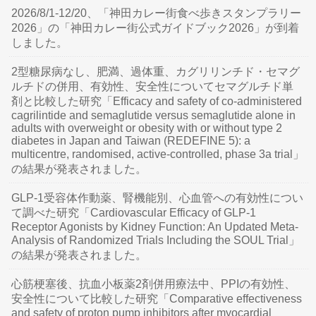
2026/8/1-12/20、「神田カレー街食べ歩きスタンプラリー
2026」の「神田カレー街公式ガイドブック2026」が到着
しました。
2型糖尿病なし、肥満、過体重、カグリリンチド・セマグ
ルチドの併用、有効性、安全性についてセマグルチド単
剤と比較した研究「Efficacy and safety of co-administered
cagrilintide and semaglutide versus semaglutide alone in
adults with overweight or obesity with or without type 2
diabetes in Japan and Taiwan (REDEFINE 5): a
multicentre, randomised, active-controlled, phase 3a trial」
の結果が発表されました。
GLP-1受容体作動薬、腎機能別、心血管への有効性につい
て調べた研究「Cardiovascular Efficacy of GLP-1
Receptor Agonists by Kidney Function: An Updated Meta-
Analysis of Randomized Trials Including the SOUL Trial」
の結果が発表されました。
心筋梗塞後、抗血小板薬2剤併用療法中、PPIの有効性、
安全性について比較した研究「Comparative effectiveness
and safety of proton pump inhibitors after myocardial