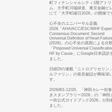
町フィナンシャルシティ1階アトリ
ム、大手町川端緑道、東京金融ビ
にて「大手町縁日2026」の開催で
心不全のユニバーサル定義
2026「AHA/ACC/ESC/WHF Exper
Consensus Document: Second
Universal Definition of Heart Failur
(2026)」の心不全の原因による分
「Proposed Universal Classificatio
HF by Cause」にGoogle日本語
ました。
日経DIの連載「ニトログリセリン
ルファリン」の発見秘話が興味深
す。
2026/8/1-12/20、「神田カレー街
きスタンプラリー2026」の「神田
ー街公式ガイドブック2026」が到
ました。