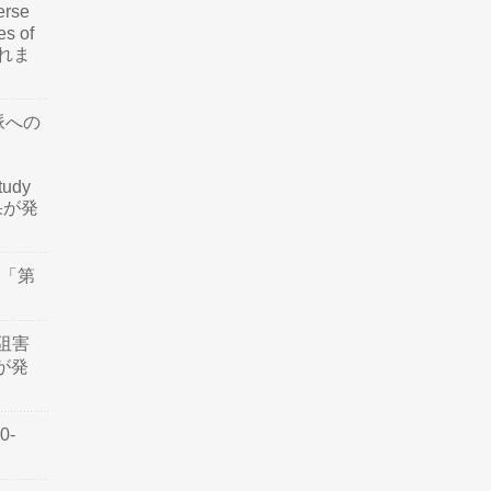
rse
es of
されま
脈への
tudy
結果が発
会「第
阻害
認が発
0-