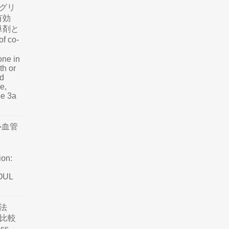
グリ
有効
単剤と
f co-
one in
th or
nd
e,
se 3a
心血管
ion:
SOUL
法
て比較
ss