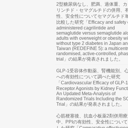
2型糖尿病なし、肥満、過体重、カ
リンチド・セマグルチドの併用、
性、安全性についてセマグルチド
比較した研究「Efficacy and safety o
administered cagrilintide and
semaglutide versus semaglutide al
adults with overweight or obesity wi
without type 2 diabetes in Japan a
Taiwan (REDEFINE 5): a multicentr
randomised, active-controlled, pha
trial」の結果が発表されました。
GLP-1受容体作動薬、腎機能別、
への有効性について調べた研究
「Cardiovascular Efficacy of GLP-1
Receptor Agonists by Kidney Funct
An Updated Meta-Analysis of
Randomized Trials Including the 
Trial」の結果が発表されました。
心筋梗塞後、抗血小板薬2剤併用療
中、PPIの有効性、安全性につい
した研究「Comparative effectivene