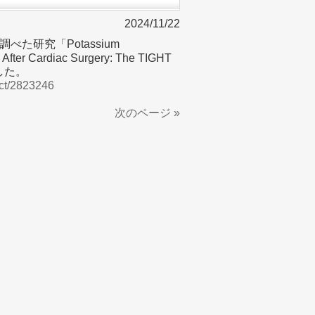
2024/11/22
研究「Potassium
on After Cardiac Surgery: The TIGHT
ました。
act/2823246
次のページ »