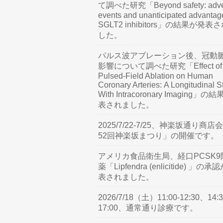
て調べた研究「Beyond safety: adve
events and unanticipated advantag
SGLT2 inhibitors」の結果が発表
した。
パルス波アブレーション後、冠動
影響について調べた研究「Effect of
Pulsed-Field Ablation on Human
Coronary Arteries: A Longitudinal S
With Intracoronary Imaging」の
表されました。
2025/7/22-7/25、神楽坂通り商店
52回神楽坂まつり」の開催です。
アメリカ食品衛生局、経口PCSK9
薬「Lipfendra (enlicitide) 」の承
表されました。
2026/7/18（土）11:00-12:30、14:3
17:00、通常通り診療です。