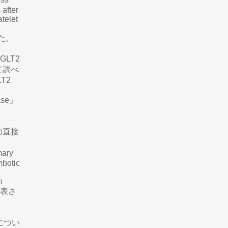
 after
atelet
した。
LT2
て調べ
LT2
ease」
の直接
mary
mbotic
n
が発表さ
につい