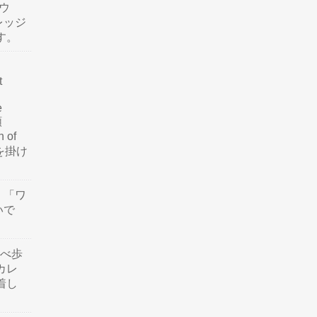
ウ
レッジ
す。
t
e
類
n of
訳を掛け
」「ワ
いで
食べ歩
カレ
着し