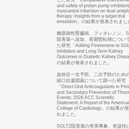
and safety of proton pump inhibitors
myocardial infarction on dual antipl
therapy: Insights from a target trial
emulation」の結果が発表されま
糖尿病性腎臓病、フィネレノン、SG
阻害薬へ追加、長期腎転帰につい
た研究「Adding Finerenone to SG
Inhibitors and Long-Term Kidney
Outcomes in Diabetic Kidney Dis
の結果が発表されました。
血栓症一次予防、二次予防のため
経口抗凝固薬について調べた研究
「Direct Oral Anticoagulants in Pri
and Secondary Prevention of Thro
Events: 2026 ACC Scientific
Statement: A Report of the America
College of Cardiology」の結果
れました。
SGLT2阻害薬の有害事象、有益性