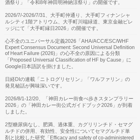
酒祭り」「令和8年神田明神納涼祭り」の開催です。
2026/7/-2026/7/31、大手町仲通り、大手町フィナンシャ
ルシティ1階アトリウム、大手町川端緑道、東京金融ビレ
ッジにて「大手町縁日2026」の開催です。
心不全のユニバーサル定義2026「AHA/ACC/ESC/WHF
Expert Consensus Document: Second Universal Definition
of Heart Failure (2026)」の心不全の原因による分類
「Proposed Universal Classification of HF by Cause」に
Google日本語訳を掛けました。
日経DIの連載「ニトログリセリン」「ワルファリン」の
発見秘話が興味深いです。
2026/8/1-12/20、「神田カレー街食べ歩きスタンプラリー
2026」の「神田カレー街公式ガイドブック2026」が到着
しました。
2型糖尿病なし、肥満、過体重、カグリリンチド・セマグ
ルチドの併用、有効性、安全性についてセマグルチド単
剤と比較した研究「Efficacy and safety of co-administered