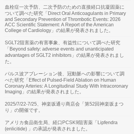
血栓症一次予防、二次予防のための直接経口抗凝固薬に
ついて調べた研究「Direct Oral Anticoagulants in Primary
and Secondary Prevention of Thrombotic Events: 2026
ACC Scientific Statement: A Report of the American
College of Cardiology」の結果が発表されました。
SGLT2阻害薬の有害事象、有益性について調べた研究
「Beyond safety: adverse events and unanticipated
advantages of SGLT2 inhibitors」の結果が発表されまし
た。
パルス波アブレーション後、冠動脈への影響について調
べた研究「Effect of Pulsed-Field Ablation on Human
Coronary Arteries: A Longitudinal Study With Intracoronary
Imaging」の結果が発表されました。
2025/7/22-7/25、神楽坂通り商店会「第52回神楽坂まつ
り」の開催です。
アメリカ食品衛生局、経口PCSK9阻害薬「Lipfendra
(enlicitide) 」の承認が発表されました。