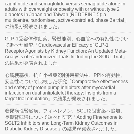
cagrilintide and semaglutide versus semaglutide alone in
adults with overweight or obesity with or without type 2
diabetes in Japan and Taiwan (REDEFINE 5): a
multicentre, randomised, active-controlled, phase 3a trial」
の結果が発表されました。
GLP-1受容体作動薬、腎機能別、心血管への有効性につい
て調べた研究「Cardiovascular Efficacy of GLP-1
Receptor Agonists by Kidney Function: An Updated Meta-
Analysis of Randomized Trials Including the SOUL Trial」
の結果が発表されました。
心筋梗塞後、抗血小板薬2剤併用療法中、PPIの有効性、
安全性について比較した研究「Comparative effectiveness
and safety of proton pump inhibitors after myocardial
infarction on dual antiplatelet therapy: Insights from a
target trial emulation」の結果が発表されました。
糖尿病性腎臓病、フィネレノン、SGLT2阻害薬へ追加、
長期腎転帰について調べた研究「Adding Finerenone to
SGLT2 Inhibitors and Long-Term Kidney Outcomes in
Diabetic Kidney Disease」の結果が発表されました。