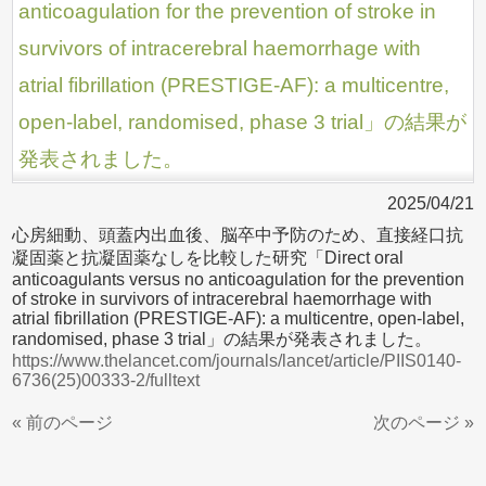
anticoagulation for the prevention of stroke in
survivors of intracerebral haemorrhage with
atrial fibrillation (PRESTIGE-AF): a multicentre,
open-label, randomised, phase 3 trial」の結果が
発表されました。
2025/04/21
心房細動、頭蓋内出血後、脳卒中予防のため、直接経口抗
凝固薬と抗凝固薬なしを比較した研究「Direct oral
anticoagulants versus no anticoagulation for the prevention
of stroke in survivors of intracerebral haemorrhage with
atrial fibrillation (PRESTIGE-AF): a multicentre, open-label,
randomised, phase 3 trial」の結果が発表されました。
https://www.thelancet.com/journals/lancet/article/PIIS0140-
6736(25)00333-2/fulltext
« 前のページ
次のページ »