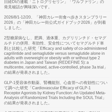
日経DIの連載「ニトログリセリン」「ワルファリン」の
発見秘話が興味深いです。
2026/8/1-12/20、「神田カレー街食べ歩きスタンプラリー
2026」の「神田カレー街公式ガイドブック2026」が到着
しました。
2型糖尿病なし、肥満、過体重、カグリリンチド・セマグ
ルチドの併用、有効性、安全性についてセマグルチド単
剤と比較した研究「Efficacy and safety of co-administered
cagrilintide and semaglutide versus semaglutide alone in
adults with overweight or obesity with or without type 2
diabetes in Japan and Taiwan (REDEFINE 5): a
multicentre, randomised, active-controlled, phase 3a trial」
の結果が発表されました。
GLP-1受容体作動薬、腎機能別、心血管への有効性につい
て調べた研究「Cardiovascular Efficacy of GLP-1
Receptor Agonists by Kidney Function: An Updated Meta-
Analysis of Randomized Trials Including the SOUL Trial」
の結果が発表されました。