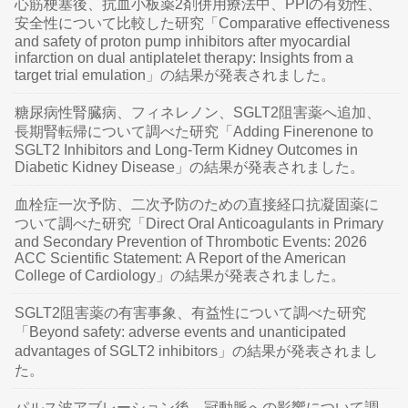
心筋梗塞後、抗血小板薬2剤併用療法中、PPIの有効性、
安全性について比較した研究「Comparative effectiveness
and safety of proton pump inhibitors after myocardial
infarction on dual antiplatelet therapy: Insights from a
target trial emulation」の結果が発表されました。
糖尿病性腎臓病、フィネレノン、SGLT2阻害薬へ追加、
長期腎転帰について調べた研究「Adding Finerenone to
SGLT2 Inhibitors and Long-Term Kidney Outcomes in
Diabetic Kidney Disease」の結果が発表されました。
血栓症一次予防、二次予防のための直接経口抗凝固薬に
ついて調べた研究「Direct Oral Anticoagulants in Primary
and Secondary Prevention of Thrombotic Events: 2026
ACC Scientific Statement: A Report of the American
College of Cardiology」の結果が発表されました。
SGLT2阻害薬の有害事象、有益性について調べた研究
「Beyond safety: adverse events and unanticipated
advantages of SGLT2 inhibitors」の結果が発表されまし
た。
パルス波アブレーション後、冠動脈への影響について調