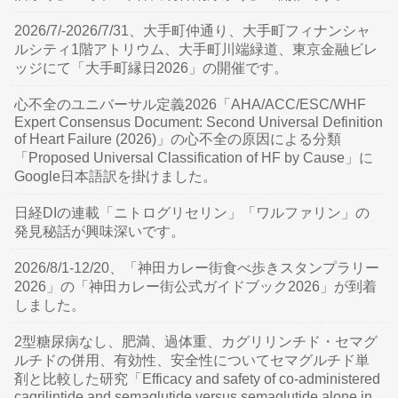
2026/7/-2026/7/31、大手町仲通り、大手町フィナンシャ
ルシティ1階アトリウム、大手町川端緑道、東京金融ビレ
ッジにて「大手町縁日2026」の開催です。
心不全のユニバーサル定義2026「AHA/ACC/ESC/WHF
Expert Consensus Document: Second Universal Definition
of Heart Failure (2026)」の心不全の原因による分類
「Proposed Universal Classification of HF by Cause」に
Google日本語訳を掛けました。
日経DIの連載「ニトログリセリン」「ワルファリン」の
発見秘話が興味深いです。
2026/8/1-12/20、「神田カレー街食べ歩きスタンプラリー
2026」の「神田カレー街公式ガイドブック2026」が到着
しました。
2型糖尿病なし、肥満、過体重、カグリリンチド・セマグ
ルチドの併用、有効性、安全性についてセマグルチド単
剤と比較した研究「Efficacy and safety of co-administered
cagrilintide and semaglutide versus semaglutide alone in