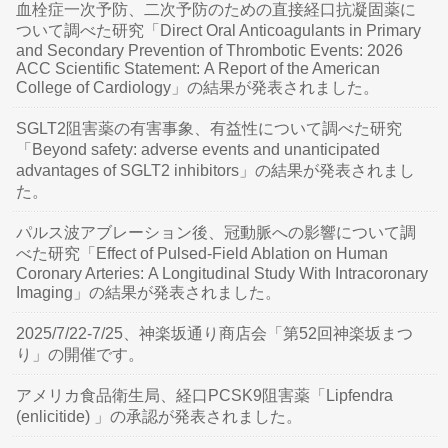
血栓症一次予防、二次予防のための直接経口抗凝固薬に
ついて調べた研究「Direct Oral Anticoagulants in Primary
and Secondary Prevention of Thrombotic Events: 2026
ACC Scientific Statement: A Report of the American
College of Cardiology」の結果が発表されました。
SGLT2阻害薬の有害事象、有益性について調べた研究
「Beyond safety: adverse events and unanticipated
advantages of SGLT2 inhibitors」の結果が発表されまし
た。
パルス波アブレーション後、冠動脈への影響について調
べた研究「Effect of Pulsed-Field Ablation on Human
Coronary Arteries: A Longitudinal Study With Intracoronary
Imaging」の結果が発表されました。
2025/7/22-7/25、神楽坂通り商店会「第52回神楽坂まつ
り」の開催です。
アメリカ食品衛生局、経口PCSK9阻害薬「Lipfendra
(enlicitide) 」の承認が発表されました。