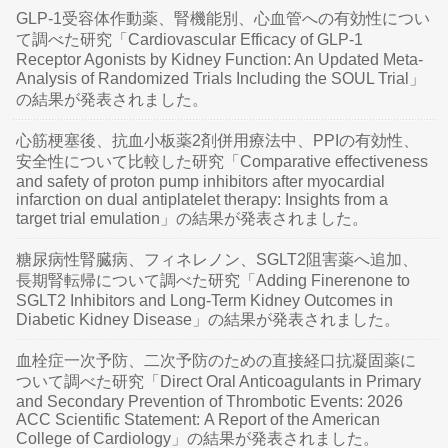
GLP-1受容体作動薬、腎機能別、心血管への有効性につい
て調べた研究「Cardiovascular Efficacy of GLP-1
Receptor Agonists by Kidney Function: An Updated Meta-
Analysis of Randomized Trials Including the SOUL Trial」
の結果が発表されました。
心筋梗塞後、抗血小板薬2剤併用療法中、PPIの有効性、
安全性について比較した研究「Comparative effectiveness
and safety of proton pump inhibitors after myocardial
infarction on dual antiplatelet therapy: Insights from a
target trial emulation」の結果が発表されました。
糖尿病性腎臓病、フィネレノン、SGLT2阻害薬へ追加、
長期腎転帰について調べた研究「Adding Finerenone to
SGLT2 Inhibitors and Long-Term Kidney Outcomes in
Diabetic Kidney Disease」の結果が発表されました。
血栓症一次予防、二次予防のための直接経口抗凝固薬に
ついて調べた研究「Direct Oral Anticoagulants in Primary
and Secondary Prevention of Thrombotic Events: 2026
ACC Scientific Statement: A Report of the American
College of Cardiology」の結果が発表されました。