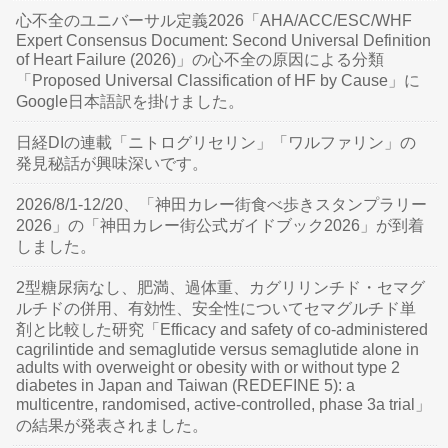
心不全のユニバーサル定義2026「AHA/ACC/ESC/WHF
Expert Consensus Document: Second Universal Definition
of Heart Failure (2026)」の心不全の原因による分類
「Proposed Universal Classification of HF by Cause」に
Google日本語訳を掛けました。
日経DIの連載「ニトログリセリン」「ワルファリン」の
発見秘話が興味深いです。
2026/8/1-12/20、「神田カレー街食べ歩きスタンプラリー
2026」の「神田カレー街公式ガイドブック2026」が到着
しました。
2型糖尿病なし、肥満、過体重、カグリリンチド・セマグ
ルチドの併用、有効性、安全性についてセマグルチド単
剤と比較した研究「Efficacy and safety of co-administered
cagrilintide and semaglutide versus semaglutide alone in
adults with overweight or obesity with or without type 2
diabetes in Japan and Taiwan (REDEFINE 5): a
multicentre, randomised, active-controlled, phase 3a trial」
の結果が発表されました。