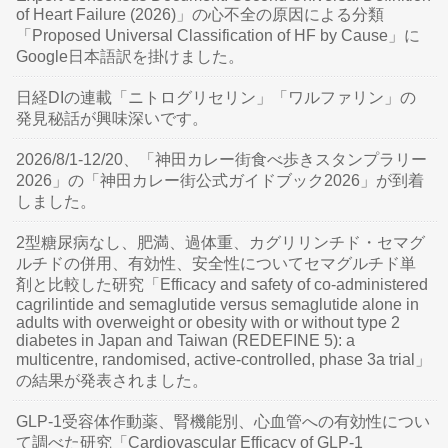
of Heart Failure (2026)」の心不全の原因による分類
「Proposed Universal Classification of HF by Cause」に
Google日本語訳を掛けました。
日経DIの連載「ニトログリセリン」「ワルファリン」の
発見秘話が興味深いです。
2026/8/1-12/20、「神田カレー街食べ歩きスタンプラリー
2026」の「神田カレー街公式ガイドブック2026」が到着
しました。
2型糖尿病なし、肥満、過体重、カグリリンチド・セマグ
ルチドの併用、有効性、安全性についてセマグルチド単
剤と比較した研究「Efficacy and safety of co-administered
cagrilintide and semaglutide versus semaglutide alone in
adults with overweight or obesity with or without type 2
diabetes in Japan and Taiwan (REDEFINE 5): a
multicentre, randomised, active-controlled, phase 3a trial」
の結果が発表されました。
GLP-1受容体作動薬、腎機能別、心血管への有効性につい
て調べた研究「Cardiovascular Efficacy of GLP-1