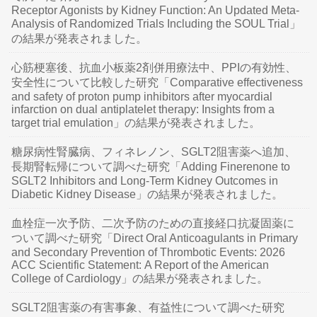
Receptor Agonists by Kidney Function: An Updated Meta-
Analysis of Randomized Trials Including the SOUL Trial」
の結果が発表されました。
心筋梗塞後、抗血小板薬2剤併用療法中、PPIの有効性、
安全性について比較した研究「Comparative effectiveness
and safety of proton pump inhibitors after myocardial
infarction on dual antiplatelet therapy: Insights from a
target trial emulation」の結果が発表されました。
糖尿病性腎臓病、フィネレノン、SGLT2阻害薬へ追加、
長期腎転帰について調べた研究「Adding Finerenone to
SGLT2 Inhibitors and Long-Term Kidney Outcomes in
Diabetic Kidney Disease」の結果が発表されました。
血栓症一次予防、二次予防のための直接経口抗凝固薬に
ついて調べた研究「Direct Oral Anticoagulants in Primary
and Secondary Prevention of Thrombotic Events: 2026
ACC Scientific Statement: A Report of the American
College of Cardiology」の結果が発表されました。
SGLT2阻害薬の有害事象、有益性について調べた研究