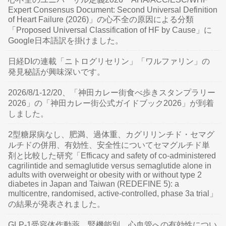
Expert Consensus Document: Second Universal Definition
of Heart Failure (2026)」の心不全の原因による分類
「Proposed Universal Classification of HF by Cause」に
Google日本語訳を掛けました。
日経DIの連載「ニトログリセリン」「ワルファリン」の
発見秘話が興味深いです。
2026/8/1-12/20、「神田カレー街食べ歩きスタンプラリー
2026」の「神田カレー街公式ガイドブック2026」が到着
しました。
2型糖尿病なし、肥満、過体重、カグリリンチド・セマグ
ルチドの併用、有効性、安全性についてセマグルチド単
剤と比較した研究「Efficacy and safety of co-administered
cagrilintide and semaglutide versus semaglutide alone in
adults with overweight or obesity with or without type 2
diabetes in Japan and Taiwan (REDEFINE 5): a
multicentre, randomised, active-controlled, phase 3a trial」
の結果が発表されました。
GLP-1受容体作動薬、腎機能別、心血管への有効性につい