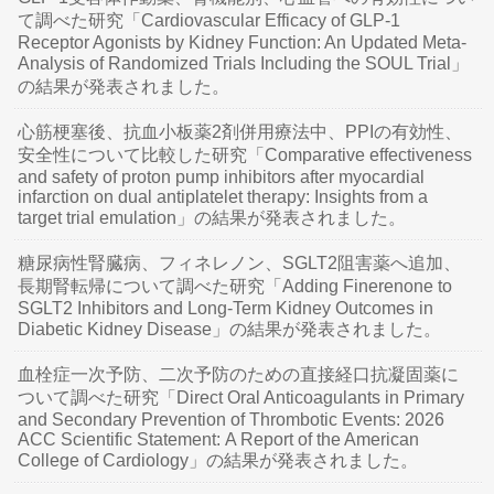
て調べた研究「Cardiovascular Efficacy of GLP-1
Receptor Agonists by Kidney Function: An Updated Meta-
Analysis of Randomized Trials Including the SOUL Trial」
の結果が発表されました。
心筋梗塞後、抗血小板薬2剤併用療法中、PPIの有効性、
安全性について比較した研究「Comparative effectiveness
and safety of proton pump inhibitors after myocardial
infarction on dual antiplatelet therapy: Insights from a
target trial emulation」の結果が発表されました。
糖尿病性腎臓病、フィネレノン、SGLT2阻害薬へ追加、
長期腎転帰について調べた研究「Adding Finerenone to
SGLT2 Inhibitors and Long-Term Kidney Outcomes in
Diabetic Kidney Disease」の結果が発表されました。
血栓症一次予防、二次予防のための直接経口抗凝固薬に
ついて調べた研究「Direct Oral Anticoagulants in Primary
and Secondary Prevention of Thrombotic Events: 2026
ACC Scientific Statement: A Report of the American
College of Cardiology」の結果が発表されました。