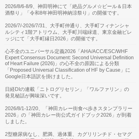
2026/8/6-8/9、神田明神にて「絶品グルメ☆ビール＆日本
酒祭り」「令和8年神田明神納涼祭り」の開催です。
2026/7/-2026/7/31、大手町仲通り、大手町フィナンシャ
ルシティ1階アトリウム、大手町川端緑道、東京金融ビレ
ッジにて「大手町縁日2026」の開催です。
心不全のユニバーサル定義2026「AHA/ACC/ESC/WHF
Expert Consensus Document: Second Universal Definition
of Heart Failure (2026)」の心不全の原因による分類
「Proposed Universal Classification of HF by Cause」に
Google日本語訳を掛けました。
日経DIの連載「ニトログリセリン」「ワルファリン」の
発見秘話が興味深いです。
2026/8/1-12/20、「神田カレー街食べ歩きスタンプラリー
2026」の「神田カレー街公式ガイドブック2026」が到着
しました。
2型糖尿病なし、肥満、過体重、カグリリンチド・セマグ