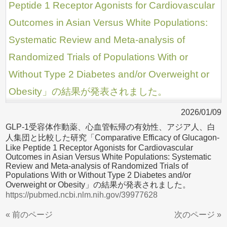
Peptide 1 Receptor Agonists for Cardiovascular
Outcomes in Asian Versus White Populations:
Systematic Review and Meta-analysis of
Randomized Trials of Populations With or
Without Type 2 Diabetes and/or Overweight or
Obesity」の結果が発表されました。
2026/01/09
GLP-1受容体作動薬、心血管転帰の有効性、アジア人、白
人集団と比較した研究「Comparative Efficacy of Glucagon-
Like Peptide 1 Receptor Agonists for Cardiovascular
Outcomes in Asian Versus White Populations: Systematic
Review and Meta-analysis of Randomized Trials of
Populations With or Without Type 2 Diabetes and/or
Overweight or Obesity」の結果が発表されました。
https://pubmed.ncbi.nlm.nih.gov/39977628
« 前のページ
次のページ »