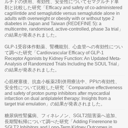
ルチドの併用、有効性、安全性についてセマグルチド単
剤と比較した研究「Efficacy and safety of co-administered
cagrilintide and semaglutide versus semaglutide alone in
adults with overweight or obesity with or without type 2
diabetes in Japan and Taiwan (REDEFINE 5): a
multicentre, randomised, active-controlled, phase 3a trial」
の結果が発表されました。
GLP-1受容体作動薬、腎機能別、心血管への有効性につい
て調べた研究「Cardiovascular Efficacy of GLP-1
Receptor Agonists by Kidney Function: An Updated Meta-
Analysis of Randomized Trials Including the SOUL Trial」
の結果が発表されました。
心筋梗塞後、抗血小板薬2剤併用療法中、PPIの有効性、
安全性について比較した研究「Comparative effectiveness
and safety of proton pump inhibitors after myocardial
infarction on dual antiplatelet therapy: Insights from a
target trial emulation」の結果が発表されました。
糖尿病性腎臓病、フィネレノン、SGLT2阻害薬へ追加、
長期腎転帰について調べた研究「Adding Finerenone to
SGLT2 Inhibitors and Long-Term Kidney Outcomes in