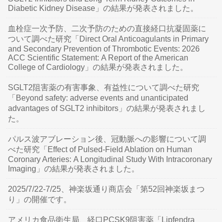
Diabetic Kidney Disease」の結果が発表されました。
血栓症一次予防、二次予防のための直接経口抗凝固薬に
ついて調べた研究「Direct Oral Anticoagulants in Primary
and Secondary Prevention of Thrombotic Events: 2026
ACC Scientific Statement: A Report of the American
College of Cardiology」の結果が発表されました。
SGLT2阻害薬の有害事象、有益性について調べた研究
「Beyond safety: adverse events and unanticipated
advantages of SGLT2 inhibitors」の結果が発表されまし
た。
パルス波アブレーション後、冠動脈への影響について調
べた研究「Effect of Pulsed-Field Ablation on Human
Coronary Arteries: A Longitudinal Study With Intracoronary
Imaging」の結果が発表されました。
2025/7/22-7/25、神楽坂通り商店会「第52回神楽坂まつ
り」の開催です。
アメリカ食品衛生局、経口PCSK9阻害薬「Lipfendra