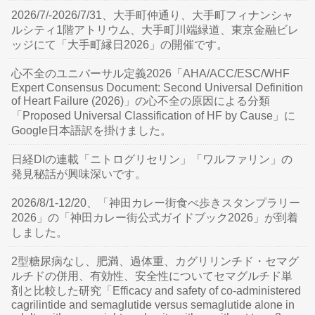
2026/7/-2026/7/31、大手町仲通り、大手町フィナンシャ
ルシティ1階アトリウム、大手町川端緑道、東京金融ビレ
ッジにて「大手町縁日2026」の開催です。
心不全のユニバーサル定義2026「AHA/ACC/ESC/WHF
Expert Consensus Document: Second Universal Definition
of Heart Failure (2026)」の心不全の原因による分類
「Proposed Universal Classification of HF by Cause」に
Google日本語訳を掛けました。
日経DIの連載「ニトログリセリン」「ワルファリン」の
発見秘話が興味深いです。
2026/8/1-12/20、「神田カレー街食べ歩きスタンプラリー
2026」の「神田カレー街公式ガイドブック2026」が到着
しました。
2型糖尿病なし、肥満、過体重、カグリリンチド・セマグ
ルチドの併用、有効性、安全性についてセマグルチド単
剤と比較した研究「Efficacy and safety of co-administered
cagrilintide and semaglutide versus semaglutide alone in