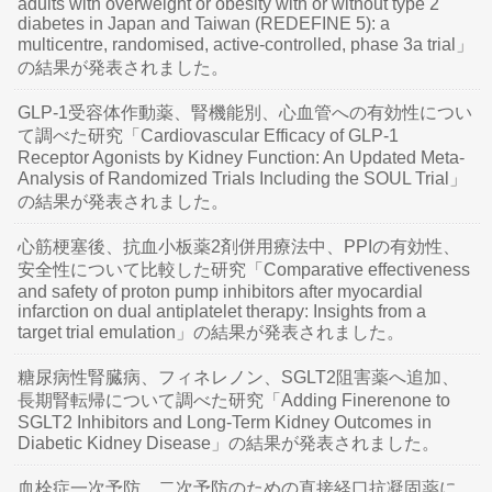
adults with overweight or obesity with or without type 2
diabetes in Japan and Taiwan (REDEFINE 5): a
multicentre, randomised, active-controlled, phase 3a trial」
の結果が発表されました。
GLP-1受容体作動薬、腎機能別、心血管への有効性につい
て調べた研究「Cardiovascular Efficacy of GLP-1
Receptor Agonists by Kidney Function: An Updated Meta-
Analysis of Randomized Trials Including the SOUL Trial」
の結果が発表されました。
心筋梗塞後、抗血小板薬2剤併用療法中、PPIの有効性、
安全性について比較した研究「Comparative effectiveness
and safety of proton pump inhibitors after myocardial
infarction on dual antiplatelet therapy: Insights from a
target trial emulation」の結果が発表されました。
糖尿病性腎臓病、フィネレノン、SGLT2阻害薬へ追加、
長期腎転帰について調べた研究「Adding Finerenone to
SGLT2 Inhibitors and Long-Term Kidney Outcomes in
Diabetic Kidney Disease」の結果が発表されました。
血栓症一次予防、二次予防のための直接経口抗凝固薬に