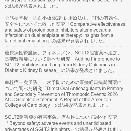
の結果が発表されました。
心筋梗塞後、抗血小板薬2剤併用療法中、PPIの有効性、
安全性について比較した研究「Comparative effectiveness
and safety of proton pump inhibitors after myocardial
infarction on dual antiplatelet therapy: Insights from a
target trial emulation」の結果が発表されました。
糖尿病性腎臓病、フィネレノン、SGLT2阻害薬へ追加、
長期腎転帰について調べた研究「Adding Finerenone to
SGLT2 Inhibitors and Long-Term Kidney Outcomes in
Diabetic Kidney Disease」の結果が発表されました。
血栓症一次予防、二次予防のための直接経口抗凝固薬に
ついて調べた研究「Direct Oral Anticoagulants in Primary
and Secondary Prevention of Thrombotic Events: 2026
ACC Scientific Statement: A Report of the American
College of Cardiology」の結果が発表されました。
SGLT2阻害薬の有害事象、有益性について調べた研究
「Beyond safety: adverse events and unanticipated
advantages of SGLT2 inhibitors」の結果が発表されまし