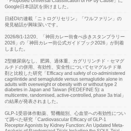
「Proposed Universal Classification of HF by Cause」に
Google日本語訳を掛けました。
日経DIの連載「ニトログリセリン」「ワルファリン」の
発見秘話が興味深いです。
2026/8/1-12/20、「神田カレー街食べ歩きスタンプラリー
2026」の「神田カレー街公式ガイドブック2026」が到着
しました。
2型糖尿病なし、肥満、過体重、カグリリンチド・セマグ
ルチドの併用、有効性、安全性についてセマグルチド単
剤と比較した研究「Efficacy and safety of co-administered
cagrilintide and semaglutide versus semaglutide alone in
adults with overweight or obesity with or without type 2
diabetes in Japan and Taiwan (REDEFINE 5): a
multicentre, randomised, active-controlled, phase 3a trial」
の結果が発表されました。
GLP-1受容体作動薬、腎機能別、心血管への有効性につい
て調べた研究「Cardiovascular Efficacy of GLP-1
Receptor Agonists by Kidney Function: An Updated Meta-
Analysis of Randomized Trials Including the SOUL Trial」