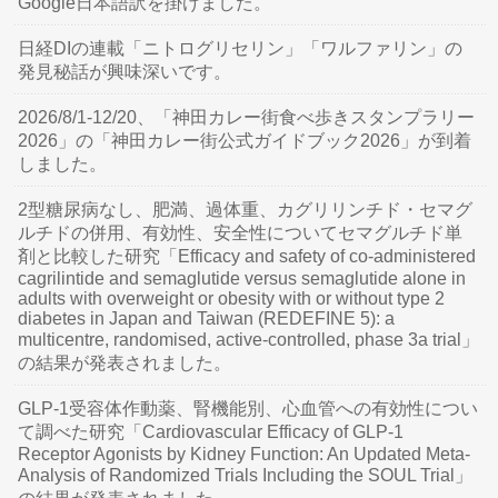
Google日本語訳を掛けました。
日経DIの連載「ニトログリセリン」「ワルファリン」の
発見秘話が興味深いです。
2026/8/1-12/20、「神田カレー街食べ歩きスタンプラリー
2026」の「神田カレー街公式ガイドブック2026」が到着
しました。
2型糖尿病なし、肥満、過体重、カグリリンチド・セマグ
ルチドの併用、有効性、安全性についてセマグルチド単
剤と比較した研究「Efficacy and safety of co-administered
cagrilintide and semaglutide versus semaglutide alone in
adults with overweight or obesity with or without type 2
diabetes in Japan and Taiwan (REDEFINE 5): a
multicentre, randomised, active-controlled, phase 3a trial」
の結果が発表されました。
GLP-1受容体作動薬、腎機能別、心血管への有効性につい
て調べた研究「Cardiovascular Efficacy of GLP-1
Receptor Agonists by Kidney Function: An Updated Meta-
Analysis of Randomized Trials Including the SOUL Trial」