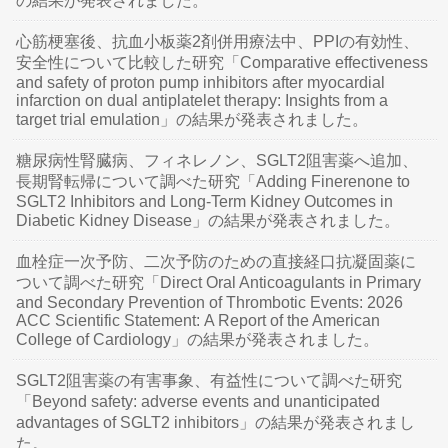
の結果が発表されました。
心筋梗塞後、抗血小板薬2剤併用療法中、PPIの有効性、
安全性について比較した研究「Comparative effectiveness
and safety of proton pump inhibitors after myocardial
infarction on dual antiplatelet therapy: Insights from a
target trial emulation」の結果が発表されました。
糖尿病性腎臓病、フィネレノン、SGLT2阻害薬へ追加、
長期腎転帰について調べた研究「Adding Finerenone to
SGLT2 Inhibitors and Long-Term Kidney Outcomes in
Diabetic Kidney Disease」の結果が発表されました。
血栓症一次予防、二次予防のための直接経口抗凝固薬に
ついて調べた研究「Direct Oral Anticoagulants in Primary
and Secondary Prevention of Thrombotic Events: 2026
ACC Scientific Statement: A Report of the American
College of Cardiology」の結果が発表されました。
SGLT2阻害薬の有害事象、有益性について調べた研究
「Beyond safety: adverse events and unanticipated
advantages of SGLT2 inhibitors」の結果が発表されまし
た。