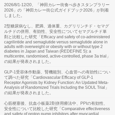
2026/8/1-12/20、「神田カレー街食べ歩きスタンプラリー
2026」の「神田カレー街公式ガイドブック2026」が到着
しました。
2型糖尿病なし、肥満、過体重、カグリリンチド・セマグ
ルチドの併用、有効性、安全性についてセマグルチド単
剤と比較した研究「Efficacy and safety of co-administered
cagrilintide and semaglutide versus semaglutide alone in
adults with overweight or obesity with or without type 2
diabetes in Japan and Taiwan (REDEFINE 5): a
multicentre, randomised, active-controlled, phase 3a trial」
の結果が発表されました。
GLP-1受容体作動薬、腎機能別、心血管への有効性につい
て調べた研究「Cardiovascular Efficacy of GLP-1
Receptor Agonists by Kidney Function: An Updated Meta-
Analysis of Randomized Trials Including the SOUL Trial」
の結果が発表されました。
心筋梗塞後、抗血小板薬2剤併用療法中、PPIの有効性、
安全性について比較した研究「Comparative effectiveness
and safety of proton pump inhibitors after myocardial