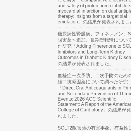
and safety of proton pump inhibitors
myocardial infarction on dual antipl
therapy: Insights from a target trial
emulation」の結果が発表されま
糖尿病性腎臓病、フィネレノン、SG
阻害薬へ追加、長期腎転帰につい
た研究「Adding Finerenone to SG
Inhibitors and Long-Term Kidney
Outcomes in Diabetic Kidney Dis
の結果が発表されました。
血栓症一次予防、二次予防のため
経口抗凝固薬について調べた研究
「Direct Oral Anticoagulants in Pri
and Secondary Prevention of Thro
Events: 2026 ACC Scientific
Statement: A Report of the America
College of Cardiology」の結果
れました。
SGLT2阻害薬の有害事象、有益性