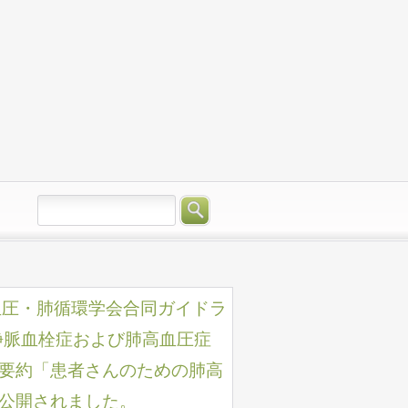
肺高血圧・肺循環学会合同ガイドラ
静脈血栓症および肺高血圧症
要約「患者さんのための肺高
公開されました。