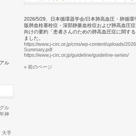
2026/5/29、日本循環器学会/日本肺高血圧・肺循
版肺血栓塞栓症・深部静脈血栓症および肺高血圧症
向けの要約「患者さんのための肺高血圧症に関する
ました。
https://www.j-circ.or.jp/cms/wp-content/uploads/2
Summary.pdf
https://www.j-circ.or.jp/guideline/guideline-series/
ーアル
« 前のページ
品グル
年神
り、大手