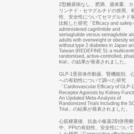
2型糖尿病なし、肥満、過体重、カ
リンチド・セマグルチドの併用、
性、安全性についてセマグルチド
比較した研究「Efficacy and safety o
administered cagrilintide and
semaglutide versus semaglutide al
adults with overweight or obesity wi
without type 2 diabetes in Japan a
Taiwan (REDEFINE 5): a multicentr
randomised, active-controlled, pha
trial」の結果が発表されました。
GLP-1受容体作動薬、腎機能別、
への有効性について調べた研究
「Cardiovascular Efficacy of GLP-1
Receptor Agonists by Kidney Funct
An Updated Meta-Analysis of
Randomized Trials Including the 
Trial」の結果が発表されました。
心筋梗塞後、抗血小板薬2剤併用療
中、PPIの有効性、安全性につい
した研究「Comparative effectivene