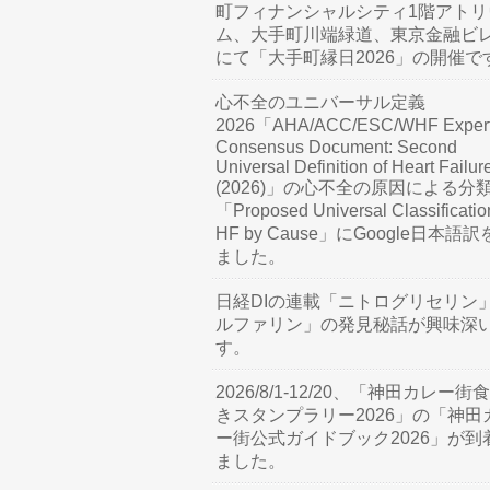
町フィナンシャルシティ1階アトリ
ム、大手町川端緑道、東京金融ビ
にて「大手町縁日2026」の開催で
心不全のユニバーサル定義
2026「AHA/ACC/ESC/WHF Exper
Consensus Document: Second
Universal Definition of Heart Failur
(2026)」の心不全の原因による分
「Proposed Universal Classificatio
HF by Cause」にGoogle日本語
ました。
日経DIの連載「ニトログリセリン
ルファリン」の発見秘話が興味深
す。
2026/8/1-12/20、「神田カレー街
きスタンプラリー2026」の「神田
ー街公式ガイドブック2026」が到
ました。