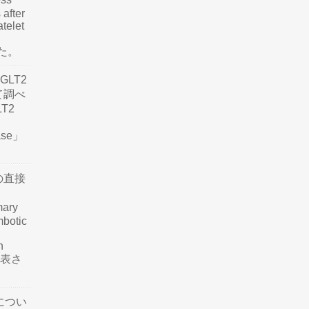
 after
atelet
した。
LT2
て調べ
LT2
ease」
の直接
mary
mbotic
n
が発表さ
につい