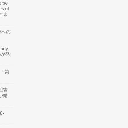
rse
es of
されま
脈への
tudy
結果が発
会「第
阻害
認が発
0-