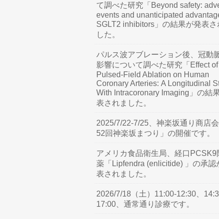
て調べた研究「Beyond safety: adve
events and unanticipated advantag
SGLT2 inhibitors」の結果が発表
した。
パルス波アブレーション後、冠動
影響について調べた研究「Effect of
Pulsed-Field Ablation on Human
Coronary Arteries: A Longitudinal S
With Intracoronary Imaging」の
表されました。
2025/7/22-7/25、神楽坂通り商店
52回神楽坂まつり」の開催です。
アメリカ食品衛生局、経口PCSK9
薬「Lipfendra (enlicitide) 」の承
表されました。
2026/7/18（土）11:00-12:30、14:3
17:00、通常通り診療です。