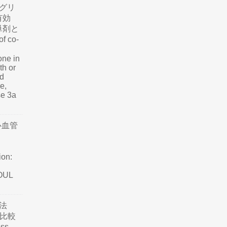
グリ
有効
単剤と
f co-
one in
th or
nd
e,
se 3a
心血管
ion:
SOUL
法
て比較
ss