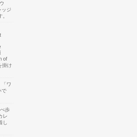
ウ
レッジ
す。
t
e
類
n of
訳を掛け
」「ワ
いで
食べ歩
カレ
着し