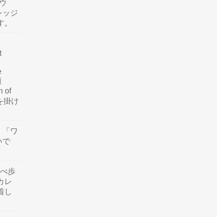
ウ
レッジ
す。
t
e
類
n of
訳を掛け
」「ワ
いで
食べ歩
カレ
着し