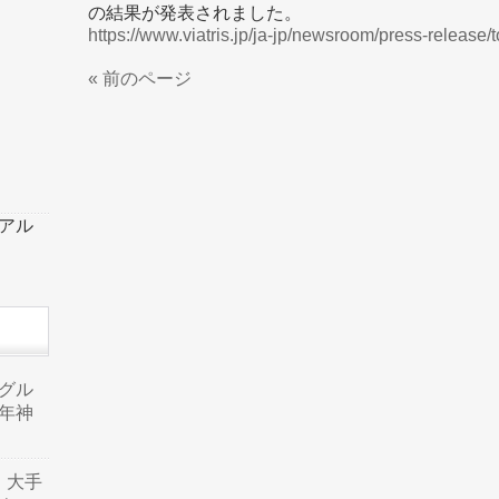
の結果が発表されました。
https://www.viatris.jp/ja-jp/newsroom/press-release/
« 前のページ
ーアル
品グル
年神
り、大手