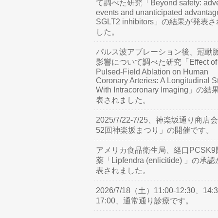
て調べた研究「Beyond safety: adve
events and unanticipated advantag
SGLT2 inhibitors」の結果が発表
した。
パルス波アブレーション後、冠動
影響について調べた研究「Effect of
Pulsed-Field Ablation on Human
Coronary Arteries: A Longitudinal S
With Intracoronary Imaging」の
表されました。
2025/7/22-7/25、神楽坂通り商店
52回神楽坂まつり」の開催です。
アメリカ食品衛生局、経口PCSK9
薬「Lipfendra (enlicitide) 」の承
表されました。
2026/7/18（土）11:00-12:30、14:3
17:00、通常通り診療です。