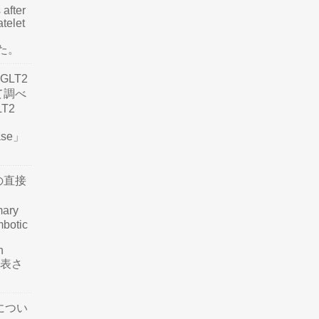
 after
atelet
した。
LT2
て調べ
LT2
ease」
の直接
mary
mbotic
n
が発表さ
につい