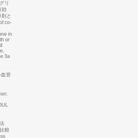
グリ
有効
単剤と
f co-
one in
th or
nd
e,
se 3a
心血管
ion:
SOUL
法
て比較
ss