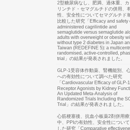
2型糖尿病なし、肥満、過体重、カ
リンチド・セマグルチドの併用、
性、安全性についてセマグルチド
比較した研究「Efficacy and safety o
administered cagrilintide and
semaglutide versus semaglutide al
adults with overweight or obesity wi
without type 2 diabetes in Japan a
Taiwan (REDEFINE 5): a multicentr
randomised, active-controlled, pha
trial」の結果が発表されました。
GLP-1受容体作動薬、腎機能別、
への有効性について調べた研究
「Cardiovascular Efficacy of GLP-1
Receptor Agonists by Kidney Funct
An Updated Meta-Analysis of
Randomized Trials Including the 
Trial」の結果が発表されました。
心筋梗塞後、抗血小板薬2剤併用療
中、PPIの有効性、安全性につい
した研究「Comparative effectivene