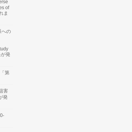
rse
es of
されま
脈への
tudy
結果が発
会「第
阻害
認が発
0-