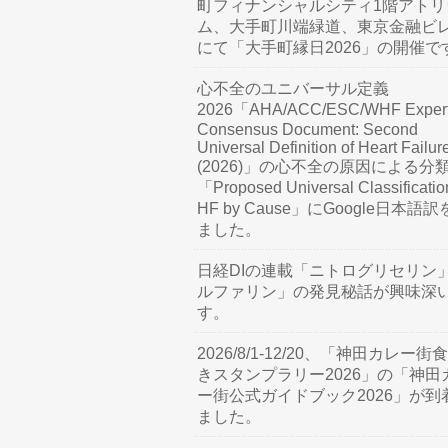
町フィナンシャルシティ1階アトリ
ム、大手町川端緑道、東京金融ビ
にて「大手町縁日2026」の開催で
心不全のユニバーサル定義
2026「AHA/ACC/ESC/WHF Exper
Consensus Document: Second
Universal Definition of Heart Failur
(2026)」の心不全の原因による分
「Proposed Universal Classificatio
HF by Cause」にGoogle日本語
ました。
日経DIの連載「ニトログリセリン
ルファリン」の発見秘話が興味深
す。
2026/8/1-12/20、「神田カレー街
きスタンプラリー2026」の「神田
ー街公式ガイドブック2026」が到
ました。