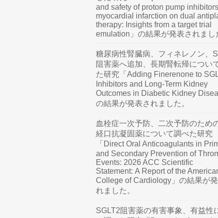
and safety of proton pump inhibitors
myocardial infarction on dual antipl
therapy: Insights from a target trial
emulation」の結果が発表されま
糖尿病性腎臓病、フィネレノン、SG
阻害薬へ追加、長期腎転帰につい
た研究「Adding Finerenone to SG
Inhibitors and Long-Term Kidney
Outcomes in Diabetic Kidney Dis
の結果が発表されました。
血栓症一次予防、二次予防のため
経口抗凝固薬について調べた研究
「Direct Oral Anticoagulants in Pri
and Secondary Prevention of Thro
Events: 2026 ACC Scientific
Statement: A Report of the America
College of Cardiology」の結果
れました。
SGLT2阻害薬の有害事象、有益性