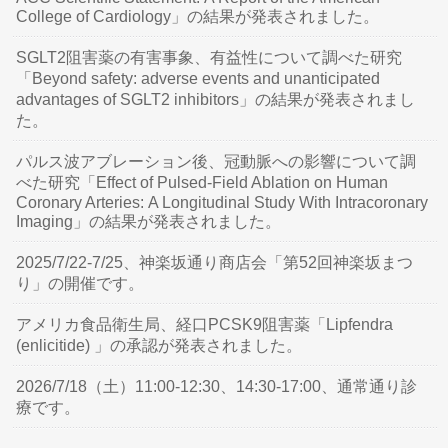
College of Cardiology」の結果が発表されました。
SGLT2阻害薬の有害事象、有益性について調べた研究
「Beyond safety: adverse events and unanticipated
advantages of SGLT2 inhibitors」の結果が発表されまし
た。
パルス波アブレーション後、冠動脈への影響について調
べた研究「Effect of Pulsed-Field Ablation on Human
Coronary Arteries: A Longitudinal Study With Intracoronary
Imaging」の結果が発表されました。
2025/7/22-7/25、神楽坂通り商店会「第52回神楽坂まつ
り」の開催です。
アメリカ食品衛生局、経口PCSK9阻害薬「Lipfendra
(enlicitide) 」の承認が発表されました。
2026/7/18（土）11:00-12:30、14:30-17:00、通常通り診
療です。