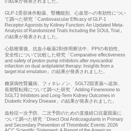
の結果が発表されました。
GLP-1受容体作動薬、腎機能別、心血管への有効性につい
て調べた研究「Cardiovascular Efficacy of GLP-1
Receptor Agonists by Kidney Function: An Updated Meta-
Analysis of Randomized Trials Including the SOUL Trial」
の結果が発表されました。
心筋梗塞後、抗血小板薬2剤併用療法中、PPIの有効性、
安全性について比較した研究「Comparative effectiveness
and safety of proton pump inhibitors after myocardial
infarction on dual antiplatelet therapy: Insights from a
target trial emulation」の結果が発表されました。
糖尿病性腎臓病、フィネレノン、SGLT2阻害薬へ追加、
長期腎転帰について調べた研究「Adding Finerenone to
SGLT2 Inhibitors and Long-Term Kidney Outcomes in
Diabetic Kidney Disease」の結果が発表されました。
血栓症一次予防、二次予防のための直接経口抗凝固薬に
ついて調べた研究「Direct Oral Anticoagulants in Primary
and Secondary Prevention of Thrombotic Events: 2026
ACC Scientific Statement: A Report of the American