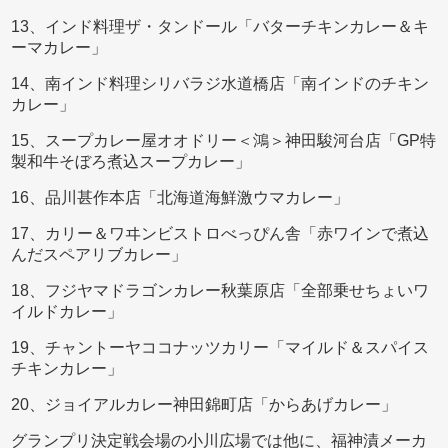
13、インド料理ザ・タンドール「バターチキンカレー＆キ
ーマカレー」
14、南インド料理シリバラジ水道橋店「南インドのチキン
カレー」
15、スープカレー屋オオドリー＜鴻＞神田駿河台店「GP特
製和牛そぼろ煮込スープカレー」
16、品川甚作本店「北海道海鮮激ウマカレー」
17、カリー＆ワヰンビストロべっぴん舎「赤ワインで煮込
んだスペアリブカレー」
18、フジヤマドラゴンカレー秋葉原店「全部乗せちょいワ
イルドカレー」
19、チャントーヤココナッツカリー「マイルド＆スパイス
チキンカレー」
20、ジョイアルカレー神田錦町店「からあげカレー」
グランプリ決定戦会場の小川広場では他に、福神漬メーカ