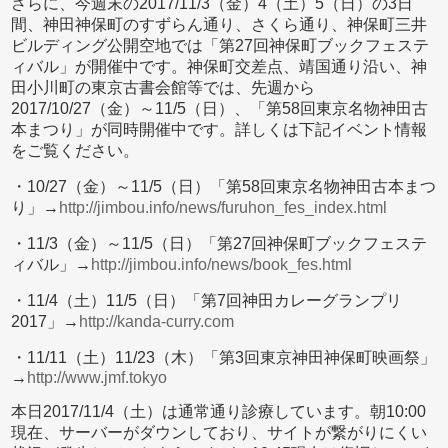
さらに、今週末の2017/11/3（金）4（土）5（日）の3日
間、神田神保町のすずらん通り、さくら通り、神保町三井
ビルディング公開空地では「第27回神保町ブックフェステ
ィバル」が開催中です。神保町交差点、靖国通り沿い、神
田小川町の東京古書会館等では、先週から
2017/10/27（金）～11/5（日）、「第58回東京名物神田古
本まつり」が同時開催中です。詳しくは下記イベント情報
をご覧ください。
・10/27（金）～11/5（日）「第58回東京名物神田古本まつ
り」→
http://jimbou.info/news/furuhon_fes_index.html
・11/3（金）～11/5（日）「第27回神保町ブックフェステ
ィバル」→
http://jimbou.info/news/book_fes.html
・11/4（土）11/5（日）「第7回神田カレーグランプリ
2017」→
http://kanda-curry.com
・11/11（土）11/23（木）「第3回東京神田神保町映画祭」
→
http://www.jmf.tokyo
本日2017/11/4（土）は通常通り診療しています。朝10:00
現在、サーバーがダウンしており、サイトが繋がりにくい