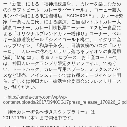
ー「新進」による「福神漬総選挙」、カレーを楽しむため
のクラフトビール「カレーラバーエール」、コーヒー芸人
ルンバ平岡による限定珈琲店「SACHIOPIA」、カレー研究
家「一条もんこ氏」による講演、ご当地レトルトカレー大
試食コーナー、カレー川柳投票コーナー、エスビー食品に
よる「オリジナルブレンドカレー粉作り」コーナー、ベル
ギー産修道院ビール「シメイゴールド樽生」、イタリア産
カップワイン、「和菓子茶茶」、日清製粉のパスタ「レガ
ーロ」、カレーの汚れもサラサラ落ちるライオンの食器用
洗剤「Magica」、東京メトロブース、お土産コーナーで
は、神田カレーグランプリ限定クリアファイル、てぬぐ
い、トートバック、カレー専用スプーン、ミックススパイ
スなど販売、メインステージでは各種ステージイベント開
催、詳しくは神田カレー街活性化委員会のプレスリリース
をご覧ください。
→
http://kanda-curry.com/wp/wp-
content/uploads/2017/09/KCG17press_release_170926_2.pd
「神田カレー街食べ歩きスタンプラリー」 は
2017/11/30（木）まで開催中です。