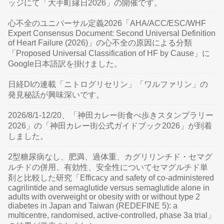
ッジにて「大手町縁日2026」の開催です。
心不全のユニバーサル定義2026「AHA/ACC/ESC/WHF
Expert Consensus Document: Second Universal Definition
of Heart Failure (2026)」の心不全の原因による分類
「Proposed Universal Classification of HF by Cause」に
Google日本語訳を掛けました。
日経DIの連載「ニトログリセリン」「ワルファリン」の
発見秘話が興味深いです。
2026/8/1-12/20、「神田カレー街食べ歩きスタンプラリー
2026」の「神田カレー街公式ガイドブック2026」が到着
しました。
2型糖尿病なし、肥満、過体重、カグリリンチド・セマグ
ルチドの併用、有効性、安全性についてセマグルチド単
剤と比較した研究「Efficacy and safety of co-administered
cagrilintide and semaglutide versus semaglutide alone in
adults with overweight or obesity with or without type 2
diabetes in Japan and Taiwan (REDEFINE 5): a
multicentre, randomised, active-controlled, phase 3a trial」