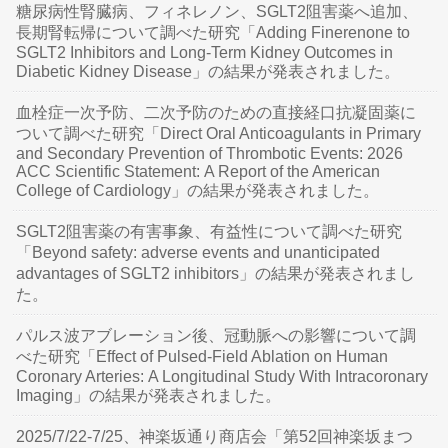
糖尿病性腎臓病、フィネレノン、SGLT2阻害薬へ追加、
長期腎転帰について調べた研究「Adding Finerenone to
SGLT2 Inhibitors and Long-Term Kidney Outcomes in
Diabetic Kidney Disease」の結果が発表されました。
血栓症一次予防、二次予防のための直接経口抗凝固薬に
ついて調べた研究「Direct Oral Anticoagulants in Primary
and Secondary Prevention of Thrombotic Events: 2026
ACC Scientific Statement: A Report of the American
College of Cardiology」の結果が発表されました。
SGLT2阻害薬の有害事象、有益性について調べた研究
「Beyond safety: adverse events and unanticipated
advantages of SGLT2 inhibitors」の結果が発表されまし
た。
パルス波アブレーション後、冠動脈への影響について調
べた研究「Effect of Pulsed-Field Ablation on Human
Coronary Arteries: A Longitudinal Study With Intracoronary
Imaging」の結果が発表されました。
2025/7/22-7/25、神楽坂通り商店会「第52回神楽坂まつ