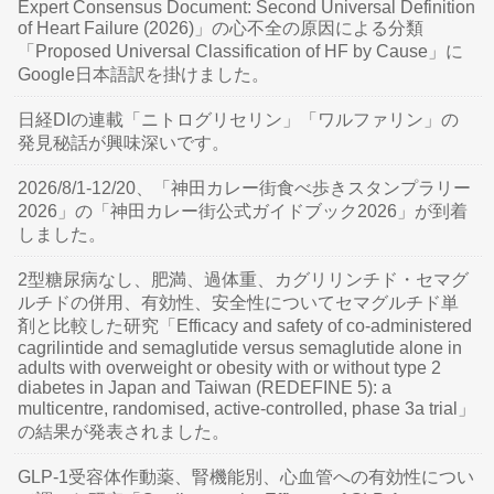
Expert Consensus Document: Second Universal Definition
of Heart Failure (2026)」の心不全の原因による分類
「Proposed Universal Classification of HF by Cause」に
Google日本語訳を掛けました。
日経DIの連載「ニトログリセリン」「ワルファリン」の
発見秘話が興味深いです。
2026/8/1-12/20、「神田カレー街食べ歩きスタンプラリー
2026」の「神田カレー街公式ガイドブック2026」が到着
しました。
2型糖尿病なし、肥満、過体重、カグリリンチド・セマグ
ルチドの併用、有効性、安全性についてセマグルチド単
剤と比較した研究「Efficacy and safety of co-administered
cagrilintide and semaglutide versus semaglutide alone in
adults with overweight or obesity with or without type 2
diabetes in Japan and Taiwan (REDEFINE 5): a
multicentre, randomised, active-controlled, phase 3a trial」
の結果が発表されました。
GLP-1受容体作動薬、腎機能別、心血管への有効性につい