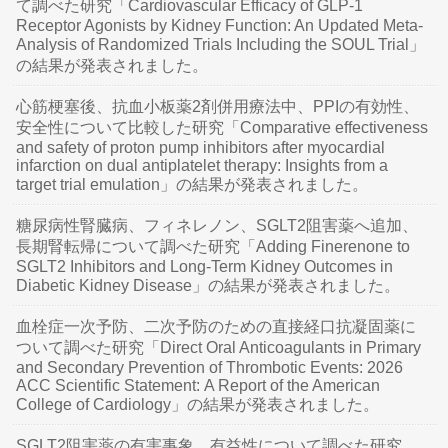
て調べた研究「Cardiovascular Efficacy of GLP-1
Receptor Agonists by Kidney Function: An Updated Meta-
Analysis of Randomized Trials Including the SOUL Trial」
の結果が発表されました。
心筋梗塞後、抗血小板薬2剤併用療法中、PPIの有効性、
安全性について比較した研究「Comparative effectiveness
and safety of proton pump inhibitors after myocardial
infarction on dual antiplatelet therapy: Insights from a
target trial emulation」の結果が発表されました。
糖尿病性腎臓病、フィネレノン、SGLT2阻害薬へ追加、
長期腎転帰について調べた研究「Adding Finerenone to
SGLT2 Inhibitors and Long-Term Kidney Outcomes in
Diabetic Kidney Disease」の結果が発表されました。
血栓症一次予防、二次予防のための直接経口抗凝固薬に
ついて調べた研究「Direct Oral Anticoagulants in Primary
and Secondary Prevention of Thrombotic Events: 2026
ACC Scientific Statement: A Report of the American
College of Cardiology」の結果が発表されました。
SGLT2阻害薬の有害事象、有益性について調べた研究