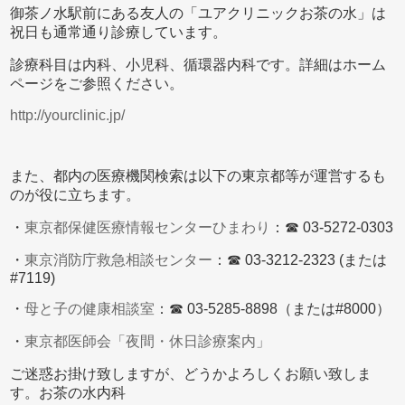
御茶ノ水駅前にある友人の「ユアクリニックお茶の水」は
祝日も通常通り診療しています。
診療科目は内科、小児科、循環器内科です。詳細はホーム
ページをご参照ください。
http://yourclinic.jp/
また、都内の医療機関検索は以下の東京都等が運営するも
のが役に立ちます。
・
東京都保健医療情報センターひまわり
：☎ 03-5272-0303
・
東京消防庁救急相談センター
：☎ 03-3212-2323 (または
#7119)
・
母と子の健康相談室
：☎ 03-5285-8898（または#8000）
・
東京都医師会「夜間・休日診療案内」
ご迷惑お掛け致しますが、どうかよろしくお願い致しま
す。お茶の水内科