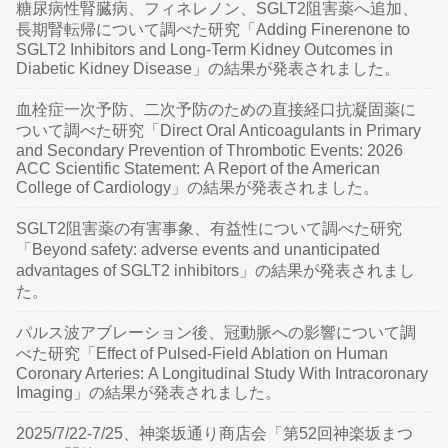
糖尿病性腎臓病、フィネレノン、SGLT2阻害薬へ追加、
長期腎転帰について調べた研究「Adding Finerenone to
SGLT2 Inhibitors and Long-Term Kidney Outcomes in
Diabetic Kidney Disease」の結果が発表されました。
血栓症一次予防、二次予防のための直接経口抗凝固薬に
ついて調べた研究「Direct Oral Anticoagulants in Primary
and Secondary Prevention of Thrombotic Events: 2026
ACC Scientific Statement: A Report of the American
College of Cardiology」の結果が発表されました。
SGLT2阻害薬の有害事象、有益性について調べた研究
「Beyond safety: adverse events and unanticipated
advantages of SGLT2 inhibitors」の結果が発表されまし
た。
パルス波アブレーション後、冠動脈への影響について調
べた研究「Effect of Pulsed-Field Ablation on Human
Coronary Arteries: A Longitudinal Study With Intracoronary
Imaging」の結果が発表されました。
2025/7/22-7/25、神楽坂通り商店会「第52回神楽坂まつ