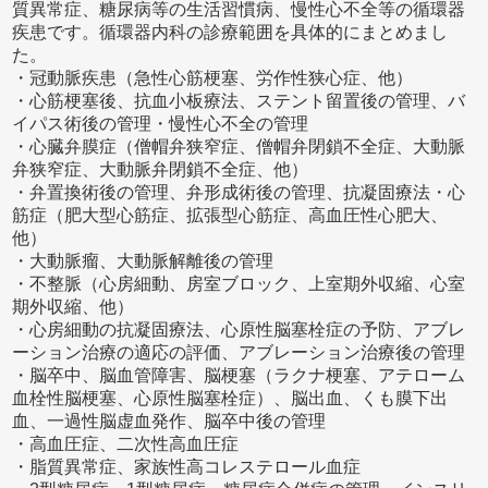
質異常症、糖尿病等の生活習慣病、慢性心不全等の循環器
疾患です。循環器内科の診療範囲を具体的にまとめまし
た。
・冠動脈疾患（急性心筋梗塞、労作性狭心症、他）
・心筋梗塞後、抗血小板療法、ステント留置後の管理、バ
イパス術後の管理・慢性心不全の管理
・心臓弁膜症（僧帽弁狭窄症、僧帽弁閉鎖不全症、大動脈
弁狭窄症、大動脈弁閉鎖不全症、他）
・弁置換術後の管理、弁形成術後の管理、抗凝固療法・心
筋症（肥大型心筋症、拡張型心筋症、高血圧性心肥大、
他）
・大動脈瘤、大動脈解離後の管理
・不整脈（心房細動、房室ブロック、上室期外収縮、心室
期外収縮、他）
・心房細動の抗凝固療法、心原性脳塞栓症の予防、アブレ
ーション治療の適応の評価、アブレーション治療後の管理
・脳卒中、脳血管障害、脳梗塞（ラクナ梗塞、アテローム
血栓性脳梗塞、心原性脳塞栓症）、脳出血、くも膜下出
血、一過性脳虚血発作、脳卒中後の管理
・高血圧症、二次性高血圧症
・脂質異常症、家族性高コレステロール血症