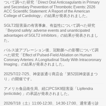
ついて調べた研究「Direct Oral Anticoagulants in Primary
and Secondary Prevention of Thrombotic Events: 2026
ACC Scientific Statement: A Report of the American
College of Cardiology」の結果が発表されました。
SGLT2阻害薬の有害事象、有益性について調べた研究
「Beyond safety: adverse events and unanticipated
advantages of SGLT2 inhibitors」の結果が発表されまし
た。
パルス波アブレーション後、冠動脈への影響について調
べた研究「Effect of Pulsed-Field Ablation on Human
Coronary Arteries: A Longitudinal Study With Intracoronary
Imaging」の結果が発表されました。
2025/7/22-7/25、神楽坂通り商店会「第52回神楽坂まつ
り」の開催です。
アメリカ食品衛生局、経口PCSK9阻害薬「Lipfendra
(enlicitide) 」の承認が発表されました。
2026/7/18（土）11:00-12:30、14:30-17:00、通常通り診