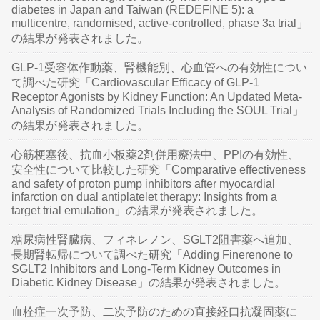
diabetes in Japan and Taiwan (REDEFINE 5): a
multicentre, randomised, active-controlled, phase 3a trial」
の結果が発表されました。
GLP-1受容体作動薬、腎機能別、心血管への有効性につい
て調べた研究「Cardiovascular Efficacy of GLP-1
Receptor Agonists by Kidney Function: An Updated Meta-
Analysis of Randomized Trials Including the SOUL Trial」
の結果が発表されました。
心筋梗塞後、抗血小板薬2剤併用療法中、PPIの有効性、
安全性について比較した研究「Comparative effectiveness
and safety of proton pump inhibitors after myocardial
infarction on dual antiplatelet therapy: Insights from a
target trial emulation」の結果が発表されました。
糖尿病性腎臓病、フィネレノン、SGLT2阻害薬へ追加、
長期腎転帰について調べた研究「Adding Finerenone to
SGLT2 Inhibitors and Long-Term Kidney Outcomes in
Diabetic Kidney Disease」の結果が発表されました。
血栓症一次予防、二次予防のための直接経口抗凝固薬に