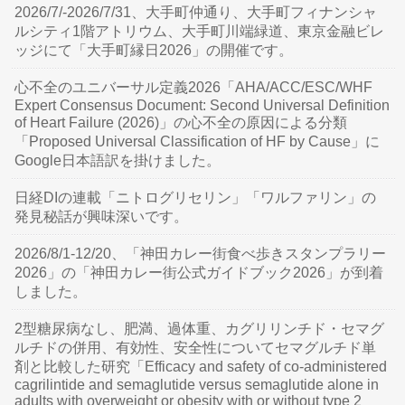
2026/7/-2026/7/31、大手町仲通り、大手町フィナンシャ
ルシティ1階アトリウム、大手町川端緑道、東京金融ビレ
ッジにて「大手町縁日2026」の開催です。
心不全のユニバーサル定義2026「AHA/ACC/ESC/WHF
Expert Consensus Document: Second Universal Definition
of Heart Failure (2026)」の心不全の原因による分類
「Proposed Universal Classification of HF by Cause」に
Google日本語訳を掛けました。
日経DIの連載「ニトログリセリン」「ワルファリン」の
発見秘話が興味深いです。
2026/8/1-12/20、「神田カレー街食べ歩きスタンプラリー
2026」の「神田カレー街公式ガイドブック2026」が到着
しました。
2型糖尿病なし、肥満、過体重、カグリリンチド・セマグ
ルチドの併用、有効性、安全性についてセマグルチド単
剤と比較した研究「Efficacy and safety of co-administered
cagrilintide and semaglutide versus semaglutide alone in
adults with overweight or obesity with or without type 2