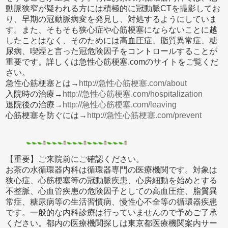
動脈狭窄が疑われる方には積極的に冠動脈CTを撮影してお
り、早期の冠動脈病変を発見し、対処するようにしていま
す。また、そもそも狭心症や心筋梗塞にならないことに越
したことはなく、そのためには高血圧症、脂質異常症、糖
尿病、喫煙と言った冠危険因子をコントロールすることが
重要です。詳しくは急性心筋梗塞.comのサイトをご覧くだ
さい。
急性心筋梗塞とは→
http://急性心筋梗塞.com/about
入院時の治療→
http://急性心筋梗塞.com/hospitalization
退院後の治療→
http://急性心筋梗塞.com/leaving
心筋梗塞を防ぐには→
http://急性心筋梗塞.com/prevent
【重要】ご来院前にご確認ください。
お茶の水循環器内科は循環器専門の医療機関です。対象は
狭心症、心筋梗塞等の冠動脈疾患、心房細動を始めとする
不整脈、心血管疾患の危険因子としての高血圧症、脂質異
常症、糖尿病等の生活習慣病、慢性心不全等の循環器疾患
です。一般的な内科診療は行っていませんので予めご了承
ください。都内の医療機関探しは東京都医療機関案内サー