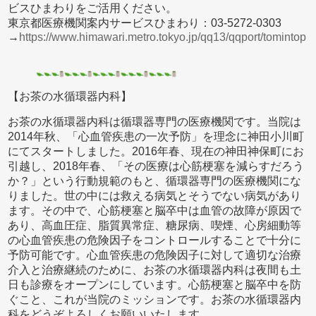
ビスひまわりをご活用ください。
東京都医療機関案内サービスひまわり：03-5272-0303
→
https://www.himawari.metro.tokyo.jp/qq13/qqport/tomintop
【お茶の水循環器内科】
お茶の水循環器内科は循環器専門の医療機関です。当院は
2014年秋、「心血管疾患の一次予防」を理念に神田小川町
にてスタートしました。2016年春、現在の神田神保町にお
引越し、2018年春、「その医療は心筋梗塞を減らすだろう
か？」という行動規範のもと、循環器専門の医療機関にな
りました。世の中には救える病気とそうでない病気があり
ます。その中で、心筋梗塞と脳卒中は血管の故障が原因で
あり、高血圧症、脂質異常症、糖尿病、喫煙、心房細動等
の心血管疾患の危険因子をコントロールすることで十分に
予防可能です。心血管疾患の危険因子に対して適切な治療
介入と治療継続のために、お茶の水循環器内科は夜間も土
日も診療をオープンにしています。心筋梗塞と脳卒中を防
ぐこと、これが当院のミッションです。お茶の水循環器内
科をどうぞよろしくお願いいたします。