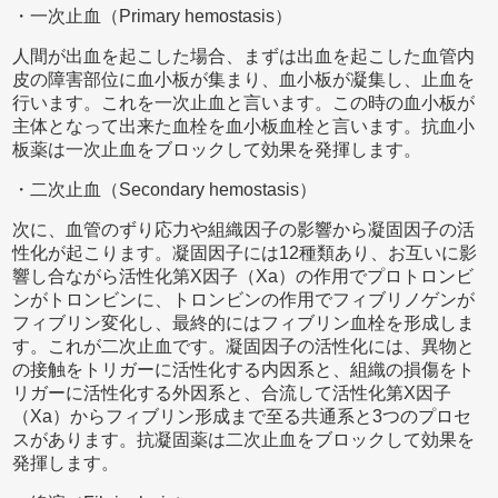
・一次止血（Primary hemostasis）
人間が出血を起こした場合、まずは出血を起こした血管内
皮の障害部位に血小板が集まり、血小板が凝集し、止血を
行います。これを一次止血と言います。この時の血小板が
主体となって出来た血栓を血小板血栓と言います。抗血小
板薬は一次止血をブロックして効果を発揮します。
・二次止血（Secondary hemostasis）
次に、血管のずり応力や組織因子の影響から凝固因子の活
性化が起こります。凝固因子には12種類あり、お互いに影
響し合ながら活性化第X因子（Xa）の作用でプロトロンビ
ンがトロンビンに、トロンビンの作用でフィブリノゲンが
フィブリン変化し、最終的にはフィブリン血栓を形成しま
す。これが二次止血です。凝固因子の活性化には、異物と
の接触をトリガーに活性化する内因系と、組織の損傷をト
リガーに活性化する外因系と、合流して活性化第X因子
（Xa）からフィブリン形成まで至る共通系と3つのプロセ
スがあります。抗凝固薬は二次止血をブロックして効果を
発揮します。