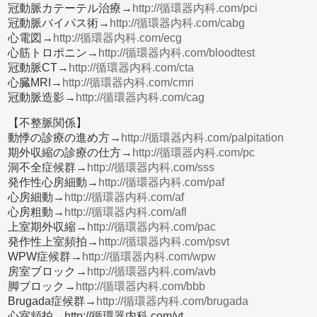
冠動脈カテーテル治療→
http://循環器内科.com/pci
冠動脈バイパス術→
http://循環器内科.com/cabg
心電図→
http://循環器内科.com/ecg
心筋トロポニン→
http://循環器内科.com/bloodtest
冠動脈CT→
http://循環器内科.com/cta
心臓MRI→
http://循環器内科.com/cmri
冠動脈造影→
http://循環器内科.com/cag
【不整脈関係】
動悸の診療の進め方→
http://循環器内科.com/palpitation
期外収縮の診療の仕方→
http://循環器内科.com/pc
洞不全症候群→
http://循環器内科.com/sss
発作性心房細動→
http://循環器内科.com/paf
心房細動→
http://循環器内科.com/af
心房粗動→
http://循環器内科.com/afl
上室期外収縮→
http://循環器内科.com/pac
発作性上室頻拍→
http://循環器内科.com/psvt
WPW症候群→
http://循環器内科.com/wpw
房室ブロック→
http://循環器内科.com/avb
脚ブロック→
http://循環器内科.com/bbb
Brugada症候群→
http://循環器内科.com/brugada
心室頻拍→http://循環器内科.com/vt