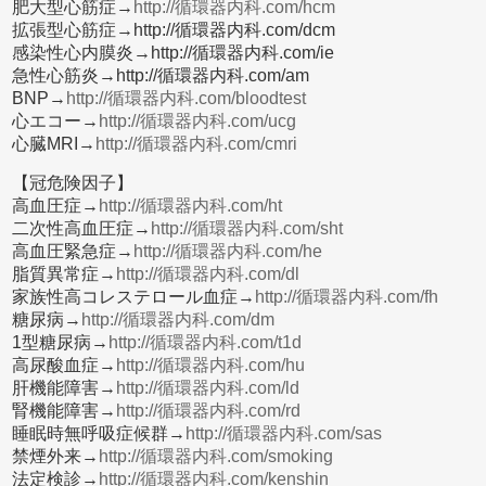
肥大型心筋症→
http://循環器内科.com/hcm
拡張型心筋症→http://循環器内科.com/dcm
感染性心内膜炎→http://循環器内科.com/ie
急性心筋炎→http://循環器内科.com/am
BNP→
http://循環器内科.com/bloodtest
心エコー→
http://循環器内科.com/ucg
心臓MRI→
http://循環器内科.com/cmri
【冠危険因子】
高血圧症→
http://循環器内科.com/ht
二次性高血圧症→
http://循環器内科.com/sht
高血圧緊急症→
http://循環器内科.com/he
脂質異常症→
http://循環器内科.com/dl
家族性高コレステロール血症→
http://循環器内科.com/fh
糖尿病→
http://循環器内科.com/dm
1型糖尿病→
http://循環器内科.com/t1d
高尿酸血症→
http://循環器内科.com/hu
肝機能障害→
http://循環器内科.com/ld
腎機能障害→
http://循環器内科.com/rd
睡眠時無呼吸症候群→
http://循環器内科.com/sas
禁煙外来→
http://循環器内科.com/smoking
法定検診→
http://循環器内科.com/kenshin