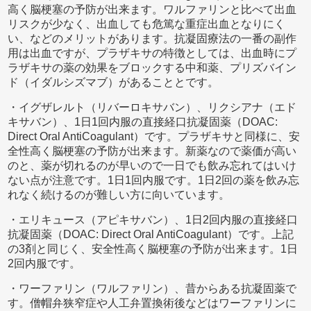
高く脳梗塞の予防が出来ます。ワルファリンと比べて出血
リスクが少なく、出血しても危篤な重症出血となりにく
い、などのメリットがあります。抗凝固療法の一番の副作
用は出血ですが、プラザキサの特徴としては、出血時にプ
ラザキサの薬の効果をブロックする中和薬、プリズバイン
ド（イダルシズマブ）があることとです。
・イグザレルト（リバーロキサバン）、リクシアナ（エド
キサバン）、1日1回内服の直接経口抗凝固薬（DOAC:
Direct Oral AntiCoagulant）です。プラザキサと同様に、安
全性高く脳梗塞の予防が出来ます。新薬なので薬価が高い
のと、薬が切れるのが早いので一日でも飲み忘れてはいけ
ない点が注意です。1日1回内服です。1日2回の薬を飲み忘
れなく続けるのが難しい方に向いています。
・エリキュース（アピキサバン）、1日2回内服の直接経口
抗凝固薬（DOAC: Direct Oral AntiCoagulant）です。上記
の3剤と同じく、安全性高く脳梗塞の予防が出来ます。1日
2回内服です。
・ワーファリン（ワルファリン）、昔からある抗凝固薬で
す。僧帽弁狭窄症や人工弁置換術後などはワーファリンに