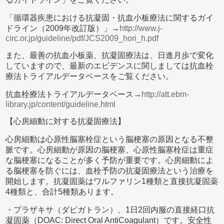
「循環器疾患における抗凝固・抗血小板療法に関するガイ
ドライン（2009年改訂版）」→
http://www.j-
circ.or.jp/guideline/pdf/JCS2009_hori_h.pdf
また、最善の抗血小板薬、抗凝固療法は、日進月歩で変化
していますので、最新のエビデンスに関しましては抗血栓
療法トライアルデータベースをご覧ください。
抗血栓療法トライアルデータベース→
http://att.ebm-
library.jp/content/guideline.html
【心房細動に対する抗凝固療法】
心房細動は心原性脳塞栓症という脳梗塞の原因となる不整
脈です。心房細動が原因の脳梗塞、心原性脳塞栓症は重症
な脳梗塞になることが多く予防が重要です。心房細動によ
る脳梗塞を防ぐには、血栓予防の抗凝固療法という治療を
開始します。抗凝固薬はワルファリン1種類と直接抗凝固薬
4種類と、合計5種類あります。
・プラザキサ（ダビガトラン）、1日2回内服の直接経口抗
凝固薬（DOAC: Direct Oral AntiCoagulant）です。安全性