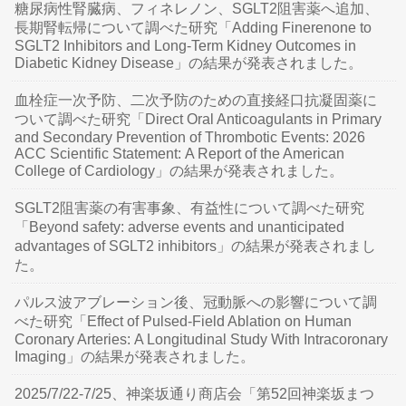
糖尿病性腎臓病、フィネレノン、SGLT2阻害薬へ追加、
長期腎転帰について調べた研究「Adding Finerenone to
SGLT2 Inhibitors and Long-Term Kidney Outcomes in
Diabetic Kidney Disease」の結果が発表されました。
血栓症一次予防、二次予防のための直接経口抗凝固薬に
ついて調べた研究「Direct Oral Anticoagulants in Primary
and Secondary Prevention of Thrombotic Events: 2026
ACC Scientific Statement: A Report of the American
College of Cardiology」の結果が発表されました。
SGLT2阻害薬の有害事象、有益性について調べた研究
「Beyond safety: adverse events and unanticipated
advantages of SGLT2 inhibitors」の結果が発表されまし
た。
パルス波アブレーション後、冠動脈への影響について調
べた研究「Effect of Pulsed-Field Ablation on Human
Coronary Arteries: A Longitudinal Study With Intracoronary
Imaging」の結果が発表されました。
2025/7/22-7/25、神楽坂通り商店会「第52回神楽坂まつ