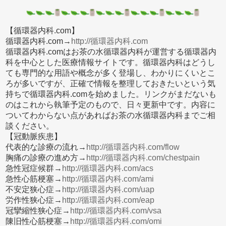
【循環器内科.com】
循環器内科.com→
http://循環器内科.com
循環器内科.comはお茶の水循環器内科が運営する循環器内
科を中心とした医療情報サイトです。循環器内科はどうし
ても専門的な用語や概念が多く登場し、わかりにくいとこ
ろが多いですが、正確で情報を整理しておきたいという気
持ちで循環器内科.comを始めました。リンクがまだないも
のはこれから執筆予定のもので、日々更新中です。内容に
ついてわからない点があればお茶の水循環器内科までご相
談ください。
【冠動脈疾患】
代表的な診療の流れ→
http://循環器内科.com/flow
胸痛の診療の進め方→
http://循環器内科.com/chestpain
急性冠症候群→
http://循環器内科.com/acs
急性心筋梗塞→
http://循環器内科.com/ami
不安定狭心症→
http://循環器内科.com/uap
労作性狭心症→
http://循環器内科.com/eap
冠攣縮性狭心症→
http://循環器内科.com/vsa
陳旧性心筋梗塞→
http://循環器内科.com/omi