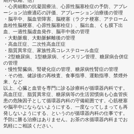
期外収縮、他）
・心房細動の抗凝固療法、心原性脳塞栓症の予防、アブレ
ーション治療適応の評価、アブレーション治療後の管理
・脳卒中、脳血管障害、脳梗塞（ラクナ梗塞、アテローム
血栓性脳梗塞、心原性脳塞栓症）、脳出血、くも膜下出
血、一過性脳虚血発作、脳卒中後の管理
・大動脈瘤、大動脈解離後の管理
・高血圧症、二次性高血圧症
・脂質異常症、家族性高コレステロール血症
・2型糖尿病、1型糖尿病、インスリン管理、糖尿病合併症
の管理
・慢性腎臓病、腎硬化症の管理、糖尿病性腎症の管理
・その他、健診後の再検査、食事指導、運動指導、禁煙外
来、など
以上、心臓と血管を専門に診る診療科が循環器内科です。
高血圧症、脂質異常症、糖尿病等の生活習慣病も心血管疾
患の危険因子として循環器内科の守備範囲です。心筋梗塞
や脳卒中にならないようにする、一度なってしまっても再
発しないようにする、というのが循環器内科の仕事です。
予防に勝る治療はありません。お茶の水循環器内科までお
気軽にご相談ください。