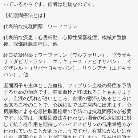
っているからです。両者は別物なのです。
【抗凝固療法とは】
代表的な抗凝固薬、ワーファリン
代表的な疾患：心房細動、心原性脳塞栓症、機械弁置換
後、深部静脈血栓症、他
経口抗凝固薬：ワーファリン（ワルファリン）、プラザキ
サ（ダビガトラン）、エリキュース（アピキサバン）、イ
グザレルト（リバーロキサバン）、リクシアナ（エドキサ
バン）、他
凝固因子を主体とした血栓、フィブリン血栓の発症を予防
するための治療です。静脈血栓と呼ばれることもあります
が、血液の流れが遅いところ、血液の鬱滞があるところに
出来る血栓のことで、心房細動では左房内に出来ます。心
房細動による心原性脳塞栓症の予防には抗凝固療法が必要
です。以前は、抗凝固療法を行わない場合の心房細動に対
して抗血栓作用を期待してバイアスピリンの低用量処方が
行われていたことがあったようですが、有益性がないばか
りか、有害であることが証明されてしまい、現在は推奨さ