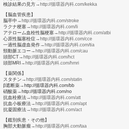
検診結果の見方→
http://循環器内科.com/kekka
【脳血管疾患】
脳卒中→
http://循環器内科.com/stroke
ラクナ梗塞→
http://循環器内科.com/li
アテローム血栓性脳梗塞→
http://循環器内科.com/atbi
心原性脳塞栓症→
http://循環器内科.com/cce
一過性脳虚血発作→
http://循環器内科.com/tia
頸動脈エコー→
http://循環器内科.com/cau
頭部CT→
http://循環器内科.com/hct
頭部MRI→
http://循環器内科.com/hmri
【薬関係】
スタチン→
http://循環器内科.com/statin
β遮断薬→http://循環器内科.com/bb
硝酸薬→http://循環器内科.com/no
抗血栓療法→
http://循環器内科.com/att
抗血小板療法→
http://循環器内科.com/apt
抗凝固療法→
http://循環器内科.com/act
【鑑別疾患・その他】
胸部大動脈瘤→
http://循環器内科.com/taa