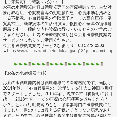
【ご来院前にご確認ください。】
お茶の水循環器内科は循環器専門の医療機関です。主な対
象は狭心症、心筋梗塞等の冠動脈疾患、心房細動を始めと
する不整脈、心血管疾患の危険因子としての高血圧症、脂
質異常症、糖尿病等の生活習慣病、慢性心不全等の循環器
疾患です。一般的な内科診療は行っていませんので予めご
了承ください。都内の医療機関探しは東京都医療機関案内
サービスひまわりをご活用ください。
東京都医療機関案内サービスひまわり：03-5272-0303
→
https://www.himawari.metro.tokyo.jp/qq13/qqport/tomintop
【お茶の水循環器内科】
お茶の水循環器内科は循環器専門の医療機関です。当院は
2014年秋、「心血管疾患の一次予防」を理念に神田小川町
でスタートしました。2016年春、現在の神田神保町にお引
越し、2018年春、「その医療は心筋梗塞を減らすだろう
か？」という行動規範のもと、循環器専門の医療機関にな
りました。世の中には救える病気とそうでない病気があり
ます。その中で、心筋梗塞と脳卒中は血管の故障が原因で