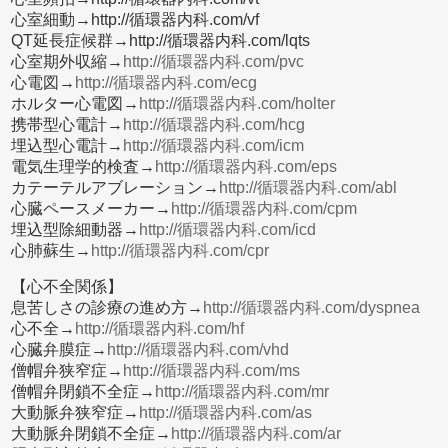
心室細動→http://循環器内科.com/vf
QT延長症候群→http://循環器内科.com/lqts
心室期外収縮→
http://循環器内科.com/pvc
心電図→
http://循環器内科.com/ecg
ホルター心電図→
http://循環器内科.com/holter
携帯型心電計→
http://循環器内科.com/hcg
埋込型心電計→
http://循環器内科.com/icm
電気生理学的検査→
http://循環器内科.com/eps
カテーテルアブレーション→
http://循環器内科.com/abl
心臓ペースメーカー→
http://循環器内科.com/cpm
埋込型除細動器→
http://循環器内科.com/icd
心肺蘇生→
http://循環器内科.com/cpr
【心不全関係】
息苦しさの診療の進め方→
http://循環器内科.com/dyspnea
心不全→
http://循環器内科.com/hf
心臓弁膜症→
http://循環器内科.com/vhd
僧帽弁狭窄症→
http://循環器内科.com/ms
僧帽弁閉鎖不全症→
http://循環器内科.com/mr
大動脈弁狭窄症→
http://循環器内科.com/as
大動脈弁閉鎖不全症→
http://循環器内科.com/ar