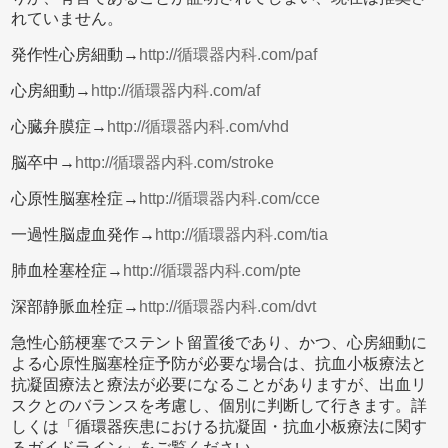
れていません。
発作性心房細動→
http://循環器内科.com/paf
心房細動→
http://循環器内科.com/af
心臓弁膜症→
http://循環器内科.com/vhd
脳卒中→
http://循環器内科.com/stroke
心原性脳塞栓症→
http://循環器内科.com/cce
一過性脳虚血発作→
http://循環器内科.com/tia
肺血栓塞栓症→
http://循環器内科.com/pte
深部静脈血栓症→
http://循環器内科.com/dvt
急性心筋梗塞でステント留置後であり、かつ、心房細動に
よる心原性脳塞栓症予防が必要な場合は、抗血小板療法と
抗凝固療法と療法が必要になることがありますが、出血リ
スクとのバランスを考慮し、個別に判断して行きます。詳
しくは「循環器疾患における抗凝固・抗血小板療法に関す
るガイドライン」をご覧ください。