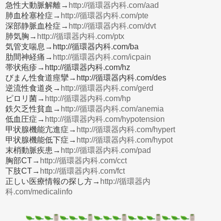
急性大動脈解離→
http://循環器内科.com/aad
肺血栓塞栓症→
http://循環器内科.com/pte
深部静脈血栓症→
http://循環器内科.com/dvt
肺気胸→
http://循環器内科.com/ptx
気管支喘息→http://循環器内科.com/ba
肋間神経痛→
http://循環器内科.com/icpain
帯状疱疹→http://循環器内科.com/hz
びまん性食道痙攣→http://循環器内科.com/des
逆流性食道炎→
http://循環器内科.com/gerd
ピロリ菌→
http://循環器内科.com/hp
鉄欠乏性貧血→
http://循環器内科.com/anemia
低血圧症→
http://循環器内科.com/hypotension
甲状腺機能亢進症→
http://循環器内科.com/hypert
甲状腺機能低下症→
http://循環器内科.com/hypot
末梢動脈疾患→
http://循環器内科.com/pad
胸部CT→
http://循環器内科.com/cct
下肢CT→
http://循環器内科.com/fct
正しい医療情報の探し方→
http://循環器内
科.com/medicalinfo