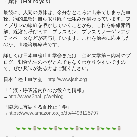
・線溶（Fibrinolysis）
最後に、人間の身体は、余分なところに出来てしまった血
栓、病的血栓は自ら取り除く仕組みが備わっています。フ
ィブリンの線維を溶かしていくことから、これを線維素溶
解、線溶と呼びます。プラスミン、プラスミノーゲンアク
ティベータなどが関与しています。これを治療に応用した
のが、血栓溶解療法です。
詳しくは日本血栓止血学会または、金沢大学第三内科のブ
ログ、朝倉先生の本がとんでもなくわかりやすいですの
で、ぜひ興味がある方はご覧ください。
日本血栓止血学会→
http://www.jsth.org
「血液・呼吸器内科のお役立ち情報」
→
http://www.3nai.jp/weblog
「臨床に直結する血栓止血学」
→
https://www.amazon.co.jp/dp/4498125797