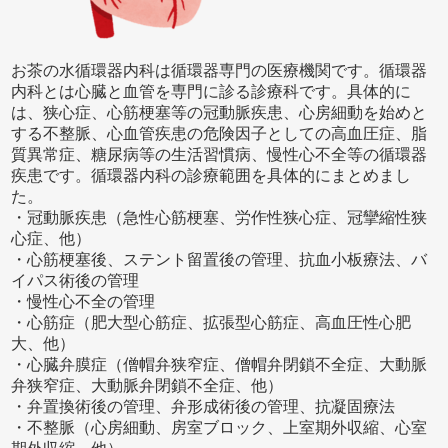
お茶の水循環器内科は循環器専門の医療機関です。循環器
内科とは心臓と血管を専門に診る診療科です。具体的に
は、狭心症、心筋梗塞等の冠動脈疾患、心房細動を始めと
する不整脈、心血管疾患の危険因子としての高血圧症、脂
質異常症、糖尿病等の生活習慣病、慢性心不全等の循環器
疾患です。循環器内科の診療範囲を具体的にまとめまし
た。
・冠動脈疾患（急性心筋梗塞、労作性狭心症、冠攣縮性狭
心症、他）
・心筋梗塞後、ステント留置後の管理、抗血小板療法、バ
イパス術後の管理
・慢性心不全の管理
・心筋症（肥大型心筋症、拡張型心筋症、高血圧性心肥
大、他）
・心臓弁膜症（僧帽弁狭窄症、僧帽弁閉鎖不全症、大動脈
弁狭窄症、大動脈弁閉鎖不全症、他）
・弁置換術後の管理、弁形成術後の管理、抗凝固療法
・不整脈（心房細動、房室ブロック、上室期外収縮、心室