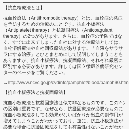
【抗血栓療法とは】
抗血栓療法（Antithrombotic therapy）とは、血栓症の発症
を予防するための治療のことです。抗血小板療法
（Antiplatelet therapy）と抗凝固療法（Anticoagulant
therapy）の2つがあります。さらに、血栓症の予防ではな
く、すでに出来てしまった血栓に対する治療法としては、
血栓溶解療法や血栓回収療法があります。「血液をサラサ
ラにする治療」とひとまとめにして説明してしまうことも
ありますが、抗血小板療法、抗凝固療法、それぞれ厳密に
区別する必要があります。詳しくは国立循環器病研究セン
ターのページをご覧ください。
→
http://www.ncvc.go.jp/cvdinfo/pamphlet/blood/pamph80.htm
【抗血小板療法と抗凝固療法】
抗血小板療法と抗凝固療法は似て非なるものです。この2つ
の区別は重要です。なぜなら、抗凝固療法が必要なものに
抗血小板療法をしても効果がないばかりか出血の副作用が
増えてしまうことがわかっており、逆に、抗血小板療法が
必要な場合に抗凝固療法をしても有益性はないことがわか