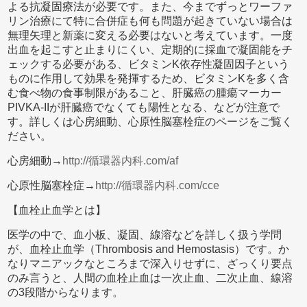
よる抗凝固療法が必要です。また、今までずっとワーファ
リン治療にて特に合併症も何も問題が起きていない場合は
無理矢理と新薬に変える必要はないと考えています。一度
出血を起こすと止まりにくい、定期的に採血で凝固能をチ
ェックする必要がある、ビタミンK依存性凝固因子という
ものに作用して効果を発揮するため、ビタミンKを多く含
む食べ物の食事制限があること、肝臓癌の腫瘍マーカー
PIVKA-IIが肝臓癌でなくても陽性となる、などが注意で
す。詳しくは心房細動、心原性脳塞栓症のページをご覧く
ださい。
心房細動→
http://循環器内科.com/af
心原性脳塞栓症→
http://循環器内科.com/cce
【血栓止血学とは】
医学の中で、血小板、凝固、線溶などを詳しく扱う学問
が、血栓止血学（Thrombosis and Hemostasis）です。か
なりマニアックなところまで深入りせずに、ざっくり要点
のみ言うと、人間の血栓止血は一次止血、二次止血、線溶
の3段階からなります。