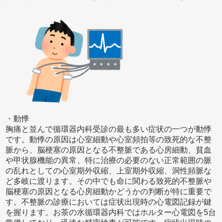
・動悸
胸痛と並んで循環器内科受診の最も多い症状の一つが動悸
です。動悸の原因は心室細動や心室頻拍等の致死的な不整
脈から、脳梗塞の原因となる不整脈である心房細動、貧血
や甲状腺機能の異常、特に治療の必要のない正常範囲の脈
の乱れとしての心室期外収縮、上室期外収縮、洞性頻脈な
ど多岐に渡ります。その中でも命に関わる致死的不整脈や
脳梗塞の原因となる心房細動かどうかの判断が特に重要で
す。不整脈の診療においては症状出現時の心電図記録が鍵
を握ります。お茶の水循環器内科ではホルター心電図を5台