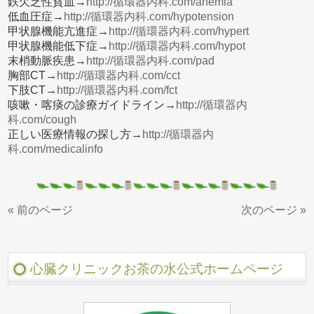
鉄欠乏性貧血→
http://循環器内科.com/anemia
低血圧症→
http://循環器内科.com/hypotension
甲状腺機能亢進症→
http://循環器内科.com/hypert
甲状腺機能低下症→
http://循環器内科.com/hypot
末梢動脈疾患→
http://循環器内科.com/pad
胸部CT→
http://循環器内科.com/cct
下肢CT→
http://循環器内科.com/fct
咳嗽・喀痰の診療ガイドライン→
http://循環器内
科.com/cough
正しい医療情報の探し方→
http://循環器内
科.com/medicalinfo
« 前のページ
次のページ »
心臓クリニックお茶の水公式ホームページ