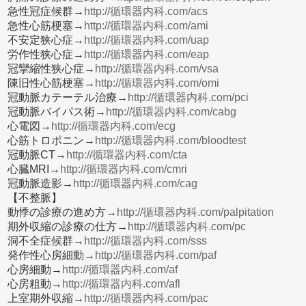
急性冠症候群→
http://循環器内科.com/acs
急性心筋梗塞→
http://循環器内科.com/ami
不安定狭心症→
http://循環器内科.com/uap
労作性狭心症→
http://循環器内科.com/eap
冠攣縮性狭心症→
http://循環器内科.com/vsa
陳旧性心筋梗塞→
http://循環器内科.com/omi
冠動脈カテーテル治療→
http://循環器内科.com/pci
冠動脈バイパス術→
http://循環器内科.com/cabg
心電図→
http://循環器内科.com/ecg
心筋トロポニン→
http://循環器内科.com/bloodtest
冠動脈CT→
http://循環器内科.com/cta
心臓MRI→
http://循環器内科.com/cmri
冠動脈造影→
http://循環器内科.com/cag
【不整脈】
動悸の診療の進め方→
http://循環器内科.com/palpitation
期外収縮の診療の仕方→
http://循環器内科.com/pc
洞不全症候群→
http://循環器内科.com/sss
発作性心房細動→
http://循環器内科.com/paf
心房細動→
http://循環器内科.com/af
心房粗動→
http://循環器内科.com/afl
上室期外収縮→
http://循環器内科.com/pac