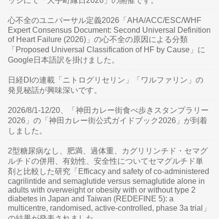
ッジにて「大手町縁日2026」の開催です。
心不全のユニバーサル定義2026「AHA/ACC/ESC/WHF
Expert Consensus Document: Second Universal Definition
of Heart Failure (2026)」の心不全の原因による分類
「Proposed Universal Classification of HF by Cause」に
Google日本語訳を掛けました。
日経DIの連載「ニトログリセリン」「ワルファリン」の
発見秘話が興味深いです。
2026/8/1-12/20、「神田カレー街食べ歩きスタンプラリー
2026」の「神田カレー街公式ガイドブック2026」が到着
しました。
2型糖尿病なし、肥満、過体重、カグリリンチド・セマグ
ルチドの併用、有効性、安全性についてセマグルチド単
剤と比較した研究「Efficacy and safety of co-administered
cagrilintide and semaglutide versus semaglutide alone in
adults with overweight or obesity with or without type 2
diabetes in Japan and Taiwan (REDEFINE 5): a
multicentre, randomised, active-controlled, phase 3a trial」
の結果が発表されました。