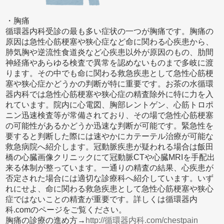
・胸痛
循環器内科受診の最も多い症状の一つが胸痛です。胸痛の
原因は急性心筋梗塞や狭心症など命に関わる心疾患から、
肺気胸や逆流性食道炎など心疾患以外が原因のもの、肋間
神経痛やあらゆる検査で異常を認めないものまで多岐に渡
ります。その中でも命に関わる救急疾患として急性心筋梗
塞や狭心症かどうかの判断が特に重要です。お茶の水循環
器内科では急性心筋梗塞や狭心症の精査除外に特に力を入
れています。院内に心電図、胸部レントゲン、心筋トロポ
ニン迅速検査等が常備されており、その場で急性心筋梗塞
の可能性があるかどうか迅速な判断が可能です。緊急性を
要すると判断した際には速やかにカテーテル治療が可能な
救急病院へ紹介します。冠動脈疾患が疑われる場合は飯田
橋の心臓画像クリニックにて冠動脈CTや心臓MRIを手配出
来る体制が整っています。一通りの精査の結果、心疾患が
否定された場合には適切な診療科へ紹介しています。いず
れにせよ、命に関わる救急疾患として急性心筋梗塞や狭心
症ではないことの精査が重要です。詳しくは循環器内
科.comのページをご覧ください。
胸痛の診療の進め方→
http://循環器内科.com/chestpain