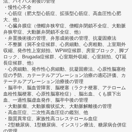
法、バイパス術後の管理
・慢性心不全
・心筋症（肥大型心筋症、拡張型心筋症、高血圧性心肥
大、他）
・心臓弁膜症（僧帽弁狭窄症、僧帽弁閉鎖不全症、大動脈
弁狭窄症、大動脈弁閉鎖不全症、他）
・弁置換術後の管理、弁形成術後の管理、抗凝固療法
・不整脈（洞不全症候群、心房細動、心房粗動、上室期外
収縮、発作性上室頻拍、WPW症候群、房室ブロック、脚ブ
ロック、Brugada症候群、心室期外収縮、心室頻拍、QT延
長症候群、他）
・心房細動、発作性心房細動、抗凝固療法、心原性脳塞栓
症の予防、カテーテルアブレーション治療の適応評価、カ
テーテルアブレーション治療後の管理
・脳卒中、脳血管障害、脳梗塞（ラクナ梗塞、アテローム
血栓性脳梗塞、心原性脳塞栓症）、脳出血、くも膜下出
血、一過性脳虚血発作、脳卒中後の管理
・大動脈瘤、大動脈瘤状拡大、大動脈解離後の管理
・高血圧症、二次性高血圧症の鑑別、他
・脂質異常症、家族性高コレステロール血症
・2型糖尿病、1型糖尿病、インスリン療法、糖尿病合併症
の管理