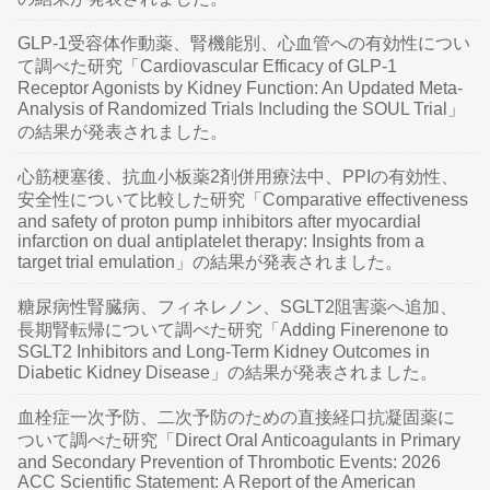
GLP-1受容体作動薬、腎機能別、心血管への有効性につい
て調べた研究「Cardiovascular Efficacy of GLP-1
Receptor Agonists by Kidney Function: An Updated Meta-
Analysis of Randomized Trials Including the SOUL Trial」
の結果が発表されました。
心筋梗塞後、抗血小板薬2剤併用療法中、PPIの有効性、
安全性について比較した研究「Comparative effectiveness
and safety of proton pump inhibitors after myocardial
infarction on dual antiplatelet therapy: Insights from a
target trial emulation」の結果が発表されました。
糖尿病性腎臓病、フィネレノン、SGLT2阻害薬へ追加、
長期腎転帰について調べた研究「Adding Finerenone to
SGLT2 Inhibitors and Long-Term Kidney Outcomes in
Diabetic Kidney Disease」の結果が発表されました。
血栓症一次予防、二次予防のための直接経口抗凝固薬に
ついて調べた研究「Direct Oral Anticoagulants in Primary
and Secondary Prevention of Thrombotic Events: 2026
ACC Scientific Statement: A Report of the American