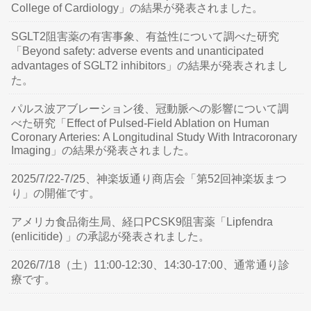
College of Cardiology」の結果が発表されました。
SGLT2阻害薬の有害事象、有益性について調べた研究
「Beyond safety: adverse events and unanticipated
advantages of SGLT2 inhibitors」の結果が発表されまし
た。
パルス波アブレーション後、冠動脈への影響について調
べた研究「Effect of Pulsed-Field Ablation on Human
Coronary Arteries: A Longitudinal Study With Intracoronary
Imaging」の結果が発表されました。
2025/7/22-7/25、神楽坂通り商店会「第52回神楽坂まつ
り」の開催です。
アメリカ食品衛生局、経口PCSK9阻害薬「Lipfendra
(enlicitide) 」の承認が発表されました。
2026/7/18（土）11:00-12:30、14:30-17:00、通常通り診
療です。