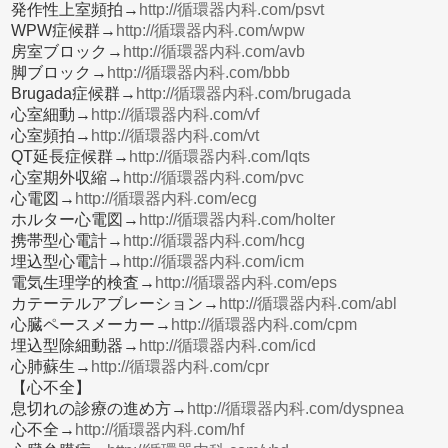
発作性上室頻拍→
http://循環器内科.com/psvt
WPW症候群→
http://循環器内科.com/wpw
房室ブロック→
http://循環器内科.com/avb
脚ブロック→
http://循環器内科.com/bbb
Brugada症候群→
http://循環器内科.com/brugada
心室細動→
http://循環器内科.com/vf
心室頻拍→
http://循環器内科.com/vt
QT延長症候群→
http://循環器内科.com/lqts
心室期外収縮→
http://循環器内科.com/pvc
心電図→
http://循環器内科.com/ecg
ホルター心電図→
http://循環器内科.com/holter
携帯型心電計→
http://循環器内科.com/hcg
埋込型心電計→
http://循環器内科.com/icm
電気生理学的検査→
http://循環器内科.com/eps
カテーテルアブレーション→
http://循環器内科.com/abl
心臓ペースメーカー→
http://循環器内科.com/cpm
埋込型除細動器→
http://循環器内科.com/icd
心肺蘇生→
http://循環器内科.com/cpr
【心不全】
息切れの診療の進め方→
http://循環器内科.com/dyspnea
心不全→
http://循環器内科.com/hf