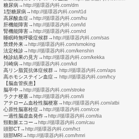
糖尿病→
http://循環器内科.com/dm
1型糖尿病→
http://循環器内科.com/t1d
高尿酸血症→
http://循環器内科.com/hu
肝機能障害→
http://循環器内科.com/ld
腎機能障害→
http://循環器内科.com/rd
睡眠時無呼吸症候群→
http://循環器内科.com/sas
禁煙外来→
http://循環器内科.com/smoking
法定検診→
http://循環器内科.com/kenshin
検診結果の見方→
http://循環器内科.com/kekka
川崎病→
http://循環器内科.com/kd
高リン脂質抗体症候群→
http://循環器内科.com/aps
高ホモシステイン血症→
http://循環器内科.com/hcy
【脳血管疾患】
脳卒中→
http://循環器内科.com/stroke
ラクナ梗塞→
http://循環器内科.com/li
アテローム血栓性脳梗塞→
http://循環器内科.com/atbi
心原性脳塞栓症→
http://循環器内科.com/cce
一過性脳虚血発作→
http://循環器内科.com/tia
頸動脈エコー→
http://循環器内科.com/cau
頭部CT→
http://循環器内科.com/hct
頭部MRI→
http://循環器内科.com/hmri