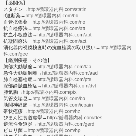
【薬関係】
スタチン→
http://循環器内科.com/statin
β遮断薬→
http://循環器内科.com/bb
血管拡張薬→
http://循環器内科.com/no
抗血栓療法→
http://循環器内科.com/att
抗血小板療法→
http://循環器内科.com/apt
抗凝固療法→
http://循環器内科.com/act
消化器内視鏡検査時の抗血栓薬の取り扱い→
http://循環器内
科.com/gee
【鑑別疾患・その他】
胸部大動脈瘤→
http://循環器内科.com/taa
急性大動脈解離→
http://循環器内科.com/aad
肺血栓塞栓症→
http://循環器内科.com/pte
深部静脈血栓症→
http://循環器内科.com/dvt
肺気胸→
http://循環器内科.com/ptx
気管支喘息→
http://循環器内科.com/ba
肋間神経痛→
http://循環器内科.com/icpain
帯状疱疹→
http://循環器内科.com/hz
びまん性食道痙攣→
http://循環器内科.com/des
逆流性食道炎→
http://循環器内科.com/gerd
ピロリ菌→
http://循環器内科.com/hp