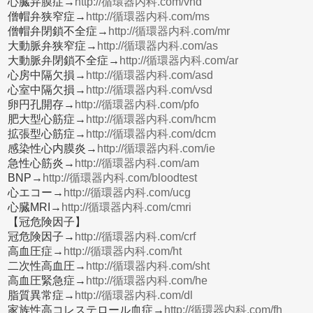
心臓弁膜症→
http://循環器内科.com/vhd
僧帽弁狭窄症→
http://循環器内科.com/ms
僧帽弁閉鎖不全症→
http://循環器内科.com/mr
大動脈弁狭窄症→
http://循環器内科.com/as
大動脈弁閉鎖不全症→
http://循環器内科.com/ar
心房中隔欠損→
http://循環器内科.com/asd
心室中隔欠損→
http://循環器内科.com/vsd
卵円孔開存→
http://循環器内科.com/pfo
肥大型心筋症→
http://循環器内科.com/hcm
拡張型心筋症→
http://循環器内科.com/dcm
感染性心内膜炎→
http://循環器内科.com/ie
急性心筋炎→
http://循環器内科.com/am
BNP→
http://循環器内科.com/bloodtest
心エコー→
http://循環器内科.com/ucg
心臓MRI→
http://循環器内科.com/cmri
【冠危険因子】
冠危険因子→
http://循環器内科.com/crf
高血圧症→
http://循環器内科.com/ht
二次性高血圧→
http://循環器内科.com/sht
高血圧緊急症→
http://循環器内科.com/he
脂質異常症→
http://循環器内科.com/dl
家族性高コレステロール血症→
http://循環器内科.com/fh