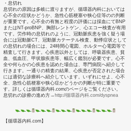
・息切れ
息切れの原因は多岐に渡りますが、循環器内科においては
心不全の症状かどうか、急性心筋梗塞や狭心症等のの判断
が重要です。心不全の有無と程度の評価には採血にてBNP
またはNT-proBNP、胸部レントゲン、心エコー検査が有用
です。労作時の息切れのように、冠動脈疾患を強く疑う場
合には冠動脈CT、冠動脈カテーテル検査、動悸症状として
の息切れの場合には、24時間心電図、ホルター心電図等で
精査して行きます。心疾患以外としては、呼吸器疾患、貧
血、低血圧、甲状腺疾患等、幅広く鑑別が必要です。心不
全や何らかの心疾患を認めた場合は、専門病院へ紹介して
行きます。一通りの精査の結果、心疾患が否定された場合
には適切な診療科へ紹介しています。いずれにせよ、心不
全、急性心筋梗塞や狭心症かどうかの判断が特に重要で
す。詳しくは循環器内科.comのページをご覧ください。
息切れの診療の進め方→
http://循環器内科.com/dyspnea
【循環器内科.com】