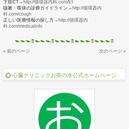
下肢CT→
http://循環器内科.com/fct
咳嗽・喀痰の診療ガイドライン→
http://循環器内
科.com/cough
正しい医療情報の探し方→
http://循環器内
科.com/medicalinfo
« 前のページ
次のページ »
心臓クリニックお茶の水公式ホームページ