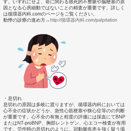
す。いずれにせよ、命に関わる致死的不整脈や脳梗塞の原
因となる心房細動ではないことの精査が重要です。詳しく
は循環器内科.comのページをご覧ください。
動悸の診療の進め方→
http://循環器内科.com/palpitation
・息切れ
息切れの原因は多岐に渡りますが、循環器内科においては
心不全の症状かどうか、急性心筋梗塞や狭心症等のの判断
が重要です。心不全の有無と程度の評価には採血にてBNP
またはNT-proBNP、胸部レントゲン、心エコー検査が有用
です。労作時の息切れのように、冠動脈疾患を強く疑う場