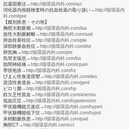
抗凝固療法→
http://循環器内科.com/act
消化器内視鏡検査時の抗血栓薬の取り扱い→
http://循環器内
科.com/gee
【鑑別疾患・その他】
胸部大動脈瘤→
http://循環器内科.com/taa
急性大動脈解離→
http://循環器内科.com/aad
肺血栓塞栓症→
http://循環器内科.com/pte
深部静脈血栓症→
http://循環器内科.com/dvt
肺気胸→
http://循環器内科.com/ptx
気管支喘息→
http://循環器内科.com/ba
肋間神経痛→
http://循環器内科.com/icpain
帯状疱疹→
http://循環器内科.com/hz
びまん性食道痙攣→
http://循環器内科.com/des
逆流性食道炎→
http://循環器内科.com/gerd
ピロリ菌→
http://循環器内科.com/hp
鉄欠乏性貧血→
http://循環器内科.com/anemia
低血圧症→
http://循環器内科.com/hypotension
甲状腺機能亢進症→
http://循環器内科.com/hypert
甲状腺機能低下症→
http://循環器内科.com/hypot
末梢動脈疾患→
http://循環器内科.com/pad
胸部CT→
http://循環器内科.com/cct