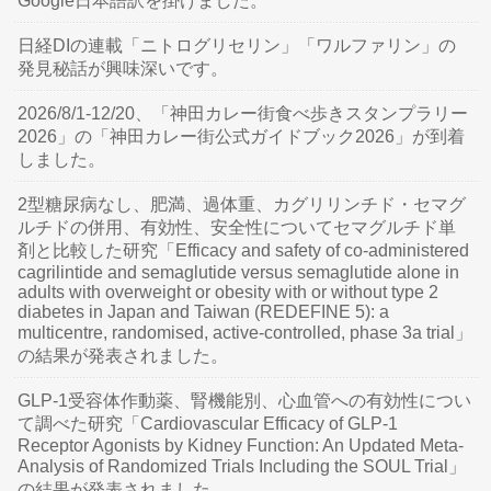
Google日本語訳を掛けました。
日経DIの連載「ニトログリセリン」「ワルファリン」の
発見秘話が興味深いです。
2026/8/1-12/20、「神田カレー街食べ歩きスタンプラリー
2026」の「神田カレー街公式ガイドブック2026」が到着
しました。
2型糖尿病なし、肥満、過体重、カグリリンチド・セマグ
ルチドの併用、有効性、安全性についてセマグルチド単
剤と比較した研究「Efficacy and safety of co-administered
cagrilintide and semaglutide versus semaglutide alone in
adults with overweight or obesity with or without type 2
diabetes in Japan and Taiwan (REDEFINE 5): a
multicentre, randomised, active-controlled, phase 3a trial」
の結果が発表されました。
GLP-1受容体作動薬、腎機能別、心血管への有効性につい
て調べた研究「Cardiovascular Efficacy of GLP-1
Receptor Agonists by Kidney Function: An Updated Meta-
Analysis of Randomized Trials Including the SOUL Trial」
の結果が発表されました。