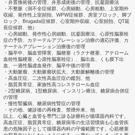
・弁置換術後の管理、弁形成術後の管理、抗凝固療法
・不整脈（洞不全症候群、心房細動、心房粗動、上室期外
収縮、発作性上室頻拍、WPW症候群、房室ブロック、脚ブ
ロック、Brugada症候群、心室期外収縮、心室頻拍、QT延
長症候群、他）
・心房細動、発作性心房細動、抗凝固療法、心原性脳塞栓
症の予防、カテーテルアブレーション治療の適応評価、カ
テーテルアブレーション治療後の管理
・脳卒中、脳血管障害、脳梗塞（ラクナ梗塞、アテローム
血栓性脳梗塞、心原性脳塞栓症）、脳出血、くも膜下出
血、一過性脳虚血発作、脳卒中後の管理
・大動脈瘤、大動脈瘤状拡大、大動脈解離後の管理
・高血圧症、二次性高血圧症の鑑別、他
・脂質異常症、家族性高コレステロール血症
・2型糖尿病、1型糖尿病、インスリン療法、糖尿病合併症
の管理
・慢性腎臓病、糖尿病性腎症の管理
・その他、健診後の再検査、禁煙外来、他
以上、心臓と血管を専門に診る診療科が循環器内科です。
高血圧症、脂質異常症、糖尿病等の生活習慣病も心血管疾
患の危険因子として循環器内科の守備範囲です。心筋梗塞