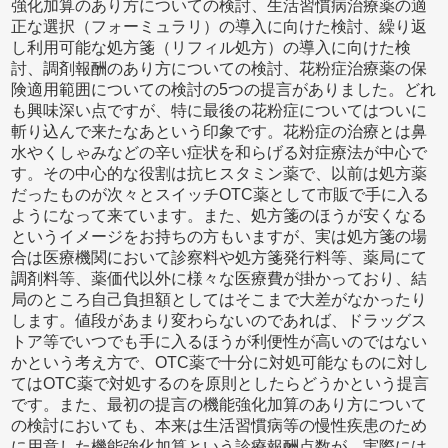
強化加算のあり方についての検討、生活習慣病治療薬の適
正な選択（フォーミュラリ）の導入に向けた検討、繰り返
し利用可能な処方箋（リフィル処方）の導入に向けた検
討、調剤報酬のあり方についての検討、花粉症治療薬の保
険適用範囲についての検討の5つの提言がありました。どれ
も興味深い点ですが、特に最後の花粉症についてはついに
斬り込んで来たなあという印象です。花粉症の治療とは鼻
水やくしゃみなどの辛い症状を和らげる対症療法が中心で
す。その中心的な役割は抗ヒスタミン薬で、以前は処方薬
だったものが次々とスイッチOTC薬として市販で手に入る
ようになって来ています。また、処方箋のほうが安くなる
というイメージをお持ちの方もいますが、実は処方箋の場
合は医療機関において診察料や処方箋発行料等、薬局にて
調剤料等、薬価代以外に様々な医療費が掛かっており、結
局のところ自己負担額としてはそこまで大差がなかったり
します。値段があまり変わらないのであれば、ドラッグス
トア等でいつでも手に入るほうが利便性が高いのではない
かという考え方で、OTC薬で十分に対処可能なものに対し
てはOTC薬で対処するのを原則としたらどうかという提言
です。また、最初の提言の機能強化加算のあり方について
の検討においても、本来は生活習慣病等の慢性疾患のため
に用意した機能強化加算という診療報酬点数が、実際には