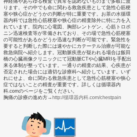
神経痛やあらゆる検査で異常を認めないものまで多岐に渡
ります。その中でも命に関わる救急疾患として急性心筋梗
塞や狭心症かどうかの判断が特に重要です。お茶の水循環
器内科では急性心筋梗塞や狭心症の精査除外に特に力を入
れています。院内に心電図、胸部レントゲン、心筋トロポ
ニン迅速検査等が常備されており、その場で急性心筋梗塞
の可能性があるかどうか迅速な判断が可能です。緊急性を
要すると判断した際には速やかにカテーテル治療が可能な
救急病院へ紹介します。冠動脈疾患が疑われる場合は飯田
橋の心臓画像クリニックにて冠動脈CTや心臓MRIを手配出
来る体制が整っています。一通りの精査の結果、心疾患が
否定された場合には適切な診療科へ紹介しています。いず
れにせよ、命に関わる救急疾患として急性心筋梗塞や狭心
症ではないことの精査が重要です。詳しくは循環器内
科.comのページをご覧ください。
胸痛の診療の進め方→
http://循環器内科.com/chestpain