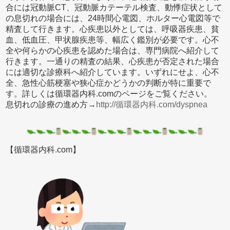
合には冠動脈CT、冠動脈カテーテル検査、動悸症状として
の息切れの場合には、24時間心電図、ホルター心電図等で
精査して行きます。心疾患以外としては、呼吸器疾患、貧
血、低血圧、甲状腺疾患等、幅広く鑑別が必要です。心不
全や何らかの心疾患を認めた場合は、専門病院へ紹介して
行きます。一通りの精査の結果、心疾患が否定された場合
には適切な診療科へ紹介しています。いずれにせよ、心不
全、急性心筋梗塞や狭心症かどうかの判断が特に重要で
す。詳しくは循環器内科.comのページをご覧ください。
息切れの診療の進め方→
http://循環器内科.com/dyspnea
【循環器内科.com】