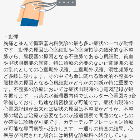
・動悸
胸痛と並んで循環器内科受診の最も多い症状の一つが動悸
です。動悸の原因は心室細動や心室頻拍等の致死的な不整
脈から、脳梗塞の原因となる不整脈である心房細動、貧血
や甲状腺機能の異常、特に治療の必要のない正常範囲の脈
の乱れとしての心室期外収縮、上室期外収縮、洞性頻脈な
ど多岐に渡ります。その中でも命に関わる致死的不整脈や
脳梗塞の原因となる心房細動かどうかの判断が特に重要で
す。不整脈の診療においては症状出現時の心電図記録が鍵
を握ります。お茶の水循環器内科ではホルター心電図を5台
常備しており、迅速な精密検査が可能です。症状出現時の
心電図記録が出来れば症状の原因は不整脈かどうか、不整
脈の場合は治療が必要なものか経過観察で問題のないもの
か確実に診断が可能です。カテーテルアブレーション治療
が可能な専門病院へ紹介します。一通りの精査の結果、心
疾患が否定された場合には適切な診療科へ紹介していま