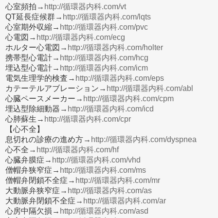
心室頻拍→
http://循環器内科.com/vt
QT延長症候群→
http://循環器内科.com/lqts
心室期外収縮→
http://循環器内科.com/pvc
心電図→
http://循環器内科.com/ecg
ホルター心電図→
http://循環器内科.com/holter
携帯型心電計→
http://循環器内科.com/hcg
埋込型心電計→
http://循環器内科.com/icm
電気生理学的検査→
http://循環器内科.com/eps
カテーテルアブレーション→
http://循環器内科.com/abl
心臓ペースメーカー→
http://循環器内科.com/cpm
埋込型除細動器→
http://循環器内科.com/icd
心肺蘇生→
http://循環器内科.com/cpr
【心不全】
息切れの診療の進め方→
http://循環器内科.com/dyspnea
心不全→
http://循環器内科.com/hf
心臓弁膜症→
http://循環器内科.com/vhd
僧帽弁狭窄症→
http://循環器内科.com/ms
僧帽弁閉鎖不全症→
http://循環器内科.com/mr
大動脈弁狭窄症→
http://循環器内科.com/as
大動脈弁閉鎖不全症→
http://循環器内科.com/ar
心房中隔欠損→
http://循環器内科.com/asd