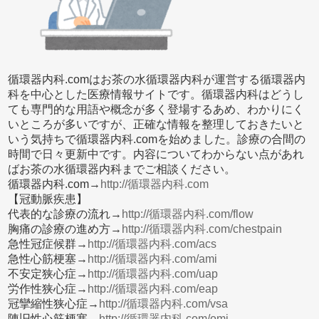
循環器内科.comはお茶の水循環器内科が運営する循環器内
科を中心とした医療情報サイトです。循環器内科はどうし
ても専門的な用語や概念が多く登場するあめ、わかりにく
いところが多いですが、正確な情報を整理しておきたいと
いう気持ちで循環器内科.comを始めました。診療の合間の
時間で日々更新中です。内容についてわからない点があれ
ばお茶の水循環器内科までご相談ください。
循環器内科.com→
http://循環器内科.com
【冠動脈疾患】
代表的な診療の流れ→
http://循環器内科.com/flow
胸痛の診療の進め方→
http://循環器内科.com/chestpain
急性冠症候群→
http://循環器内科.com/acs
急性心筋梗塞→
http://循環器内科.com/ami
不安定狭心症→
http://循環器内科.com/uap
労作性狭心症→
http://循環器内科.com/eap
冠攣縮性狭心症→
http://循環器内科.com/vsa
陳旧性心筋梗塞→
http://循環器内科.com/omi