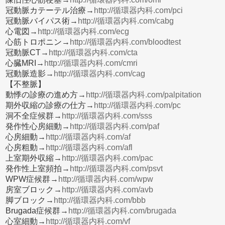
冠動脈カテーテル治療→
http://循環器内科.com/pci
冠動脈バイパス術→
http://循環器内科.com/cabg
心電図→
http://循環器内科.com/ecg
心筋トロポニン→
http://循環器内科.com/bloodtest
冠動脈CT→
http://循環器内科.com/cta
心臓MRI→
http://循環器内科.com/cmri
冠動脈造影→
http://循環器内科.com/cag
【不整脈】
動悸の診療の進め方→
http://循環器内科.com/palpitation
期外収縮の診療の仕方→
http://循環器内科.com/pc
洞不全症候群→
http://循環器内科.com/sss
発作性心房細動→
http://循環器内科.com/paf
心房細動→
http://循環器内科.com/af
心房粗動→
http://循環器内科.com/afl
上室期外収縮→
http://循環器内科.com/pac
発作性上室頻拍→
http://循環器内科.com/psvt
WPW症候群→
http://循環器内科.com/wpw
房室ブロック→
http://循環器内科.com/avb
脚ブロック→
http://循環器内科.com/bbb
Brugada症候群→
http://循環器内科.com/brugada
心室細動→
http://循環器内科.com/vf