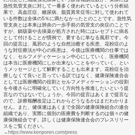
急性気管支炎に対して一番多く使われているという分析結
果で、高血圧症、糖尿病、脂質異常症等に対して使われて
いる件数は全体の5％に満たなかったとのことです。急性気
管支炎とは本来は肺炎の一歩手前の気管支の炎症のことで
すが、鎮咳薬や去痰薬が処方された時にはレセプトに病名
として付けることが慣例で、要するに単なる風邪です。今
回の提言は、風邪のような自然治癒する疾患、花粉症のよ
うな対症療法が中心の疾患は、今後は医療機関の仕事では
なく、セルフメディケーション中心にしていく、医療機関
は本当に医療機関にしか出来ないことをやっていく、とい
うメッセージとして解釈することも出来ます。花粉症を治
療しなくて良いと言っている訳ではなく、健康保険連合会
としては医療機関の役割とセルフメディケーションの役割
を今後さらに明確化していく方向性を推進したいという提
言なのではないでしょうか。今回の提言はあくまで提言な
ので、診療報酬改定はこれからどうなるかはまだわかりま
せん。また、健保連はあくまで全国の健康保険組合の連合
組織であり、実際に個別の医療費を判断するのは個々の健
康保険組合です。詳しくは健康保険連合会のプレスリリー
スをご覧ください。
→
https://www.kenporen.com/press