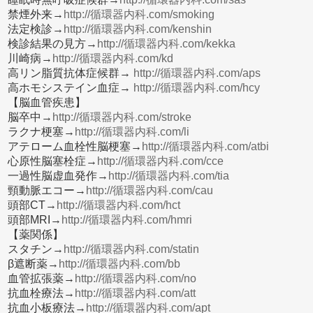
禁煙外来→
http://循環器内科.com/smoking
法定検診→
http://循環器内科.com/kenshin
検診結果の見方→
http://循環器内科.com/kekka
川崎病→
http://循環器内科.com/kd
高リン脂質抗体症候群→
http://循環器内科.com/aps
高ホモシステイン血症→
http://循環器内科.com/hcy
【脳血管疾患】
脳卒中→
http://循環器内科.com/stroke
ラクナ梗塞→
http://循環器内科.com/li
アテローム血栓性脳梗塞→
http://循環器内科.com/atbi
心原性脳塞栓症→
http://循環器内科.com/cce
一過性脳虚血発作→
http://循環器内科.com/tia
頸動脈エコー→
http://循環器内科.com/cau
頭部CT→
http://循環器内科.com/hct
頭部MRI→
http://循環器内科.com/hmri
【薬関係】
スタチン→
http://循環器内科.com/statin
β遮断薬→
http://循環器内科.com/bb
血管拡張薬→
http://循環器内科.com/no
抗血栓療法→
http://循環器内科.com/att
抗血小板療法→
http://循環器内科.com/apt