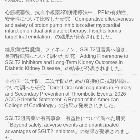
心筋梗塞後、抗血小板薬2剤併用療法中、PPIの有効性、
安全性について比較した研究「Comparative effectiveness
and safety of proton pump inhibitors after myocardial
infarction on dual antiplatelet therapy: Insights from a
target trial emulation」の結果が発表されました。
糖尿病性腎臓病、フィネレノン、SGLT2阻害薬へ追加、
長期腎転帰について調べた研究「Adding Finerenone to
SGLT2 Inhibitors and Long-Term Kidney Outcomes in
Diabetic Kidney Disease」の結果が発表されました。
血栓症一次予防、二次予防のための直接経口抗凝固薬に
ついて調べた研究「Direct Oral Anticoagulants in Primary
and Secondary Prevention of Thrombotic Events: 2026
ACC Scientific Statement: A Report of the American
College of Cardiology」の結果が発表されました。
SGLT2阻害薬の有害事象、有益性について調べた研究
「Beyond safety: adverse events and unanticipated
advantages of SGLT2 inhibitors」の結果が発表されまし
た。