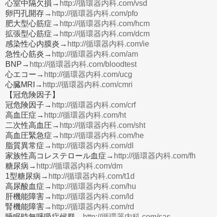
心室中隔欠損→
http://循環器内科.com/vsd
卵円孔開存→
http://循環器内科.com/pfo
肥大型心筋症→
http://循環器内科.com/hcm
拡張型心筋症→
http://循環器内科.com/dcm
感染性心内膜炎→
http://循環器内科.com/ie
急性心筋炎→
http://循環器内科.com/am
BNP→
http://循環器内科.com/bloodtest
心エコー→
http://循環器内科.com/ucg
心臓MRI→
http://循環器内科.com/cmri
【冠危険因子】
冠危険因子→
http://循環器内科.com/crf
高血圧症→
http://循環器内科.com/ht
二次性高血圧→
http://循環器内科.com/sht
高血圧緊急症→
http://循環器内科.com/he
脂質異常症→
http://循環器内科.com/dl
家族性高コレステロール血症→
http://循環器内科.com/fh
糖尿病→
http://循環器内科.com/dm
1型糖尿病→
http://循環器内科.com/t1d
高尿酸血症→
http://循環器内科.com/hu
肝機能障害→
http://循環器内科.com/ld
腎機能障害→
http://循環器内科.com/rd
睡眠時無呼吸症候群→
http://循環器内科.com/sas