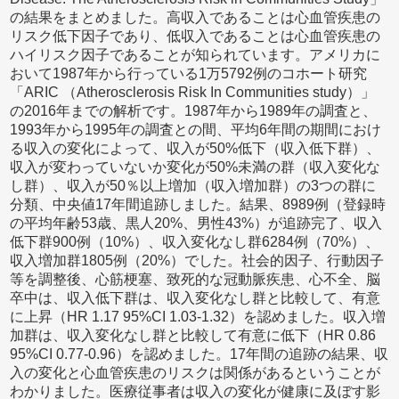
の結果をまとめました。高収入であることは心血管疾患の
リスク低下因子であり、低収入であることは心血管疾患の
ハイリスク因子であることが知られています。アメリカに
おいて1987年から行っている1万5792例のコホート研究
「ARIC （Atherosclerosis Risk In Communities study）」
の2016年までの解析です。1987年から1989年の調査と、
1993年から1995年の調査との間、平均6年間の期間におけ
る収入の変化によって、収入が50%低下（収入低下群）、
収入が変わっていないか変化が50%未満の群（収入変化な
し群）、収入が50％以上増加（収入増加群）の3つの群に
分類、中央値17年間追跡しました。結果、8989例（登録時
の平均年齢53歳、黒人20%、男性43%）が追跡完了、収入
低下群900例（10%）、収入変化なし群6284例（70%）、
収入増加群1805例（20%）でした。社会的因子、行動因子
等を調整後、心筋梗塞、致死的な冠動脈疾患、心不全、脳
卒中は、収入低下群は、収入変化なし群と比較して、有意
に上昇（HR 1.17 95%CI 1.03-1.32）を認めました。収入増
加群は、収入変化なし群と比較して有意に低下（HR 0.86
95%CI 0.77-0.96）を認めました。17年間の追跡の結果、収
入の変化と心血管疾患のリスクは関係があるということが
わかりました。医療従事者は収入の変化が健康に及ぼす影