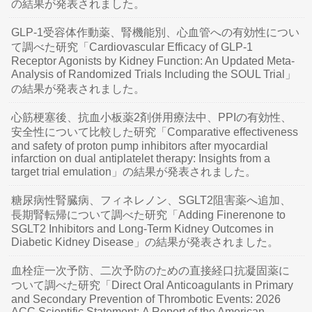
の結果が発表されました。
GLP-1受容体作動薬、腎機能別、心血管への有効性につい
て調べた研究「Cardiovascular Efficacy of GLP-1
Receptor Agonists by Kidney Function: An Updated Meta-
Analysis of Randomized Trials Including the SOUL Trial」
の結果が発表されました。
心筋梗塞後、抗血小板薬2剤併用療法中、PPIの有効性、
安全性について比較した研究「Comparative effectiveness
and safety of proton pump inhibitors after myocardial
infarction on dual antiplatelet therapy: Insights from a
target trial emulation」の結果が発表されました。
糖尿病性腎臓病、フィネレノン、SGLT2阻害薬へ追加、
長期腎転帰について調べた研究「Adding Finerenone to
SGLT2 Inhibitors and Long-Term Kidney Outcomes in
Diabetic Kidney Disease」の結果が発表されました。
血栓症一次予防、二次予防のための直接経口抗凝固薬に
ついて調べた研究「Direct Oral Anticoagulants in Primary
and Secondary Prevention of Thrombotic Events: 2026
ACC Scientific Statement: A Report of the American