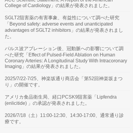
College of Cardiology」の結果が発表されました。
SGLT2阻害薬の有害事象、有益性について調べた研究
「Beyond safety: adverse events and unanticipated
advantages of SGLT2 inhibitors」の結果が発表されまし
た。
パルス波アブレーション後、冠動脈への影響について調
べた研究「Effect of Pulsed-Field Ablation on Human
Coronary Arteries: A Longitudinal Study With Intracoronary
Imaging」の結果が発表されました。
2025/7/22-7/25、神楽坂通り商店会「第52回神楽坂まつ
り」の開催です。
アメリカ食品衛生局、経口PCSK9阻害薬「Lipfendra
(enlicitide) 」の承認が発表されました。
2026/7/18（土）11:00-12:30、14:30-17:00、通常通り診
療です。