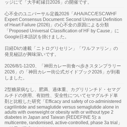
ッジにて「大手町縁日2026」の開催です。
心不全のユニバーサル定義2026「AHA/ACC/ESC/WHF
Expert Consensus Document: Second Universal Definition
of Heart Failure (2026)」の心不全の原因による分類
「Proposed Universal Classification of HF by Cause」に
Google日本語訳を掛けました。
日経DIの連載「ニトログリセリン」「ワルファリン」の
発見秘話が興味深いです。
2026/8/1-12/20、「神田カレー街食べ歩きスタンプラリー
2026」の「神田カレー街公式ガイドブック2026」が到着
しました。
2型糖尿病なし、肥満、過体重、カグリリンチド・セマグ
ルチドの併用、有効性、安全性についてセマグルチド単
剤と比較した研究「Efficacy and safety of co-administered
cagrilintide and semaglutide versus semaglutide alone in
adults with overweight or obesity with or without type 2
diabetes in Japan and Taiwan (REDEFINE 5): a
multicentre, randomised, active-controlled, phase 3a trial」