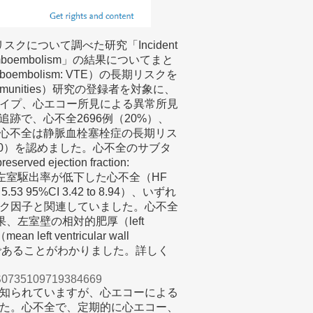
スクについて調べた研究「Incident
us Thromboembolism」の結果についてまと
oembolism: VTE）の長期リスクを
 Communities）研究の登録者を対象に、
イプ、心エコー所見による異常所見
追跡で、心不全2696例（20%）、
果、心不全は静脈血栓塞栓症の長期リス
o 3.80）を認めました。心不全のサブタ
 ejection fraction:
7.52）、左室駆出率が低下した心不全（HF
R 5.53 95%CI 3.42 to 8.94）、いずれ
ク因子と関連していました。心不全
果、左室壁の相対的肥厚（left
an left ventricular wall
因子であることがわかりました。詳しく
ii/S0735109719384669
知られていますが、心エコーによる
た。心不全で、定期的に心エコー、