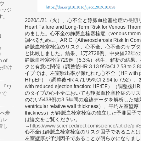
ウ
レッジ
す。
2020/1/21（火）、心不全と静脈血栓塞栓症の長期リ
Heart Failure and Long-Term Risk for Veno
めました。心不全の静脈血栓塞栓症（venous thromb
t
調べるために、ARIC（Atherosclerosis Risk In
静脈血栓塞栓症のリスク、心不全、心不全のサブタ
e
と比較しました。結果、1万2728例、中央値22年の
類
静脈血栓塞栓症729例（5.3%）発生、解析の結
n of
クと有意に関係（調整後HR 3.13 95%CI 2.58 t
訳を掛け
イプでは、左室駆出率が保たれた心不全（HF with preserved
HFpEF）（調整後HR 4.71 95%CI 2.94 to 
with reduced ejection fraction: HFrEF）（調整後H
」「ワ
のタイプの心不全においても静脈血栓塞栓症のリス
いで
のない5438例の3.5年間の追跡データを解析した結
ventricular relative wall thickness）、平均左室壁厚（me
食べ歩
thickness）が静脈血栓塞栓症の独立した予測
カレ
は論文をご覧ください。
→
https://www.sciencedirect.com/science/article/p
着し
心不全は静脈血栓塞栓症のリスク因子であることは
左室壁厚が予測因子であることが明らかになりまし