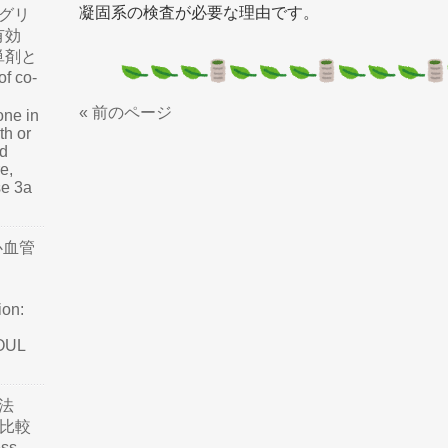
凝固系の検査が必要な理由です。
グリ
有効
単剤と
f co-
« 前のページ
one in
th or
nd
e,
se 3a
心血管
ion:
SOUL
法
て比較
ss