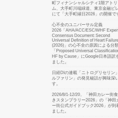
町フィナンシャルシティ1階アトリ
ム、大手町川端緑道、東京金融ビ
にて「大手町縁日2026」の開催で
心不全のユニバーサル定義
2026「AHA/ACC/ESC/WHF Exper
Consensus Document: Second
Universal Definition of Heart Failur
(2026)」の心不全の原因による分
「Proposed Universal Classificatio
HF by Cause」にGoogle日本語
ました。
日経DIの連載「ニトログリセリン
ルファリン」の発見秘話が興味深
す。
2026/8/1-12/20、「神田カレー街
きスタンプラリー2026」の「神田
ー街公式ガイドブック2026」が到
ました。