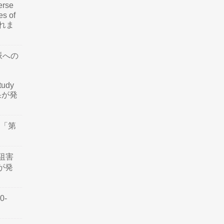
rse
es of
されま
脈への
tudy
結果が発
会「第
阻害
認が発
0-