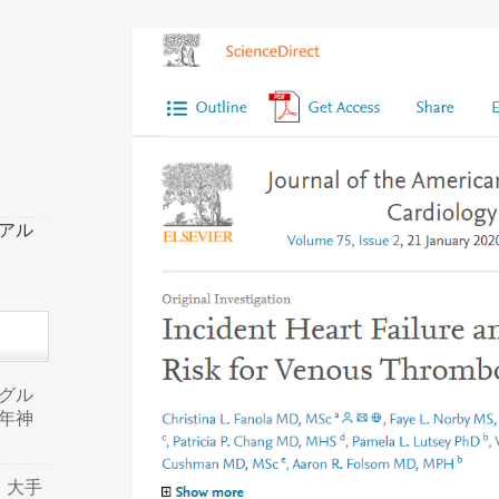
ーアル
品グル
年神
り、大手