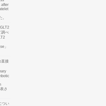
 after
atelet
した。
LT2
て調べ
LT2
ease」
の直接
mary
mbotic
n
が発表さ
につい