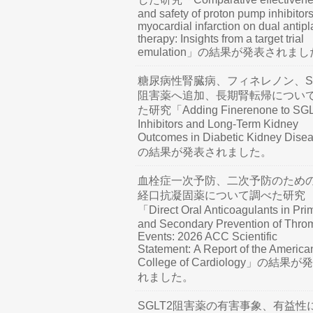
and safety of proton pump inhibitors
myocardial infarction on dual antipl
therapy: Insights from a target trial
emulation」の結果が発表されま
糖尿病性腎臓病、フィネレノン、SG
阻害薬へ追加、長期腎転帰につい
た研究「Adding Finerenone to SG
Inhibitors and Long-Term Kidney
Outcomes in Diabetic Kidney Dis
の結果が発表されました。
血栓症一次予防、二次予防のため
経口抗凝固薬について調べた研究
「Direct Oral Anticoagulants in Pri
and Secondary Prevention of Thro
Events: 2026 ACC Scientific
Statement: A Report of the America
College of Cardiology」の結果
れました。
SGLT2阻害薬の有害事象、有益性