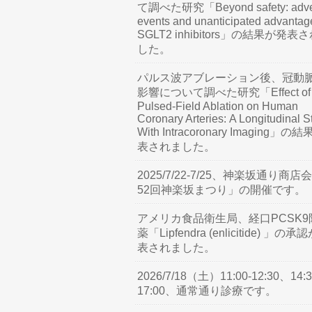
て調べた研究「Beyond safety: adve
events and unanticipated advantag
SGLT2 inhibitors」の結果が発表
した。
パルス波アブレーション後、冠動
影響について調べた研究「Effect of
Pulsed-Field Ablation on Human
Coronary Arteries: A Longitudinal S
With Intracoronary Imaging」の
表されました。
2025/7/22-7/25、神楽坂通り商店
52回神楽坂まつり」の開催です。
アメリカ食品衛生局、経口PCSK9
薬「Lipfendra (enlicitide) 」の承
表されました。
2026/7/18（土）11:00-12:30、14:3
17:00、通常通り診療です。