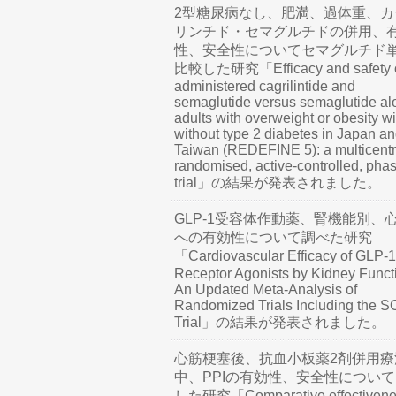
2型糖尿病なし、肥満、過体重、カ
リンチド・セマグルチドの併用、
性、安全性についてセマグルチド
比較した研究「Efficacy and safety o
administered cagrilintide and
semaglutide versus semaglutide al
adults with overweight or obesity wi
without type 2 diabetes in Japan a
Taiwan (REDEFINE 5): a multicentr
randomised, active-controlled, pha
trial」の結果が発表されました。
GLP-1受容体作動薬、腎機能別、
への有効性について調べた研究
「Cardiovascular Efficacy of GLP-1
Receptor Agonists by Kidney Funct
An Updated Meta-Analysis of
Randomized Trials Including the 
Trial」の結果が発表されました。
心筋梗塞後、抗血小板薬2剤併用療
中、PPIの有効性、安全性につい
した研究「Comparative effectivene