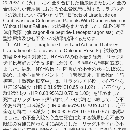
2020/3/17（火）、心不全を合併した糖尿病または心不全の
合併のない糖尿病における心血管疾患に対するリラグルチ
ドの効果について調べた研究「Effects of Liraglutide on
Cardiovascular Outcomes in Patients With Diabetes With or
Without Heart Failure」の結果をまとめました。GLP-1受容
体作動薬（glucagon-like peptide-1 receptor agonists）の2
型糖尿病及び心不全への効果を調べるために、
「LEADER」（Liraglutide Effect and Action in Diabetes:
Evaluation of Cardiovascular Outcome Results）試験の参
加者9340例を対象に、NYHA IVの心不全を除外、リラグル
チド投与群とプラセボ群に分けて、3.5年から5年間追跡し
ました。結果、NYHA IからIII程度の心不全の既往は18%に
認め、主要心血管イベント（心血管疾患死、非致死的心筋
梗塞、非致死的脳卒中）は、リラグルチド投与で心不全あ
り群19%減少（HR 0.81 95%CI 0.65 to 1.02）、心不全なし
群12%減少（HR 0.88 95%CI 0.78 to 1.00）を認めました。
死亡はリラグルチド投与群でプラセボ群と比較して、心不
全あり群で11%減少（HR 0.89 95%CI 0.70 to 1.14）、心不
全なし群で17%減少（HR 0.83 95%CI 0.70 to 0.97）を認め
ました。心不全入院と心血管死亡に対する効果は心不全の
既往の有無に関わらずに認めました。リラグルチドは心不
全の既往の有無に関わらず、2型糖尿病に対して適応を考慮