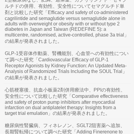
ルチドの併用、有効性、安全性についてセマグルチド単
剤と比較した研究「Efficacy and safety of co-administered
cagrilintide and semaglutide versus semaglutide alone in
adults with overweight or obesity with or without type 2
diabetes in Japan and Taiwan (REDEFINE 5): a
multicentre, randomised, active-controlled, phase 3a trial」
の結果が発表されました。
GLP-1受容体作動薬、腎機能別、心血管への有効性につい
て調べた研究「Cardiovascular Efficacy of GLP-1
Receptor Agonists by Kidney Function: An Updated Meta-
Analysis of Randomized Trials Including the SOUL Trial」
の結果が発表されました。
心筋梗塞後、抗血小板薬2剤併用療法中、PPIの有効性、
安全性について比較した研究「Comparative effectiveness
and safety of proton pump inhibitors after myocardial
infarction on dual antiplatelet therapy: Insights from a
target trial emulation」の結果が発表されました。
糖尿病性腎臓病、フィネレノン、SGLT2阻害薬へ追加、
長期腎転帰について調べた研究「Adding Finerenone to