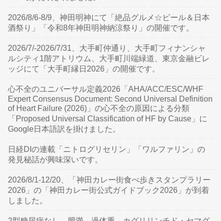
2026/8/6-8/9、神田明神にて「絶品グルメ☆ビール＆日本
酒祭り」「令和8年神田明神納涼祭り」の開催です。
2026/7/-2026/7/31、大手町仲通り、大手町フィナンシャ
ルシティ1階アトリウム、大手町川端緑道、東京金融ビレ
ッジにて「大手町縁日2026」の開催です。
心不全のユニバーサル定義2026「AHA/ACC/ESC/WHF
Expert Consensus Document: Second Universal Definition
of Heart Failure (2026)」の心不全の原因による分類
「Proposed Universal Classification of HF by Cause」に
Google日本語訳を掛けました。
日経DIの連載「ニトログリセリン」「ワルファリン」の
発見秘話が興味深いです。
2026/8/1-12/20、「神田カレー街食べ歩きスタンプラリー
2026」の「神田カレー街公式ガイドブック2026」が到着
しました。
2型糖尿病なし、肥満、過体重、カグリリンチド・セマグ