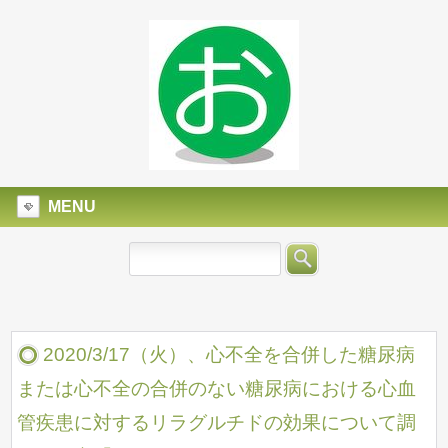
MENU
2020/3/17（火）、心不全を合併した糖尿病
または心不全の合併のない糖尿病における心血
管疾患に対するリラグルチドの効果について調