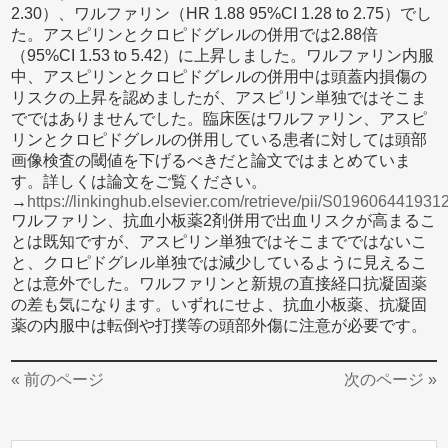
2.30）、ワルファリン（HR 1.88 95%CI 1.28 to 2.75）でし
た。アスピリンとクロピドグレルの併用では2.88倍
（95%CI 1.53 to 5.42）に上昇しました。ワルファリン内服
中、アスピリンとクロピドグレルの併用中は頭蓋内損傷の
リスクの上昇を認めましたが、アスピリン単独ではそこま
でではありませんでした。臨床医はワルファリン、アスピ
リンとクロピドグレルの併用している患者に対しては頭部
画像検査の閾値を下げるべきだと論文ではまとめていま
す。詳しくは論文をご覧ください。
→
https://linkinghub.elsevier.com/retrieve/pii/S01960644193
ワルファリン、抗血小板薬2剤併用で出血リスクが高まるこ
とは既知ですが、アスピリン単独ではそこまでではないこ
と、クロピドグレル単独では減少しているように見えるこ
とは意外でした。ワルファリンと新規の直接経口抗凝固薬
の差も気になります。いずれにせよ、抗血小板薬、抗凝固
薬の内服中は転倒や打撲等の頭部外傷に注意が必要です。
« 前のページ
次のページ »