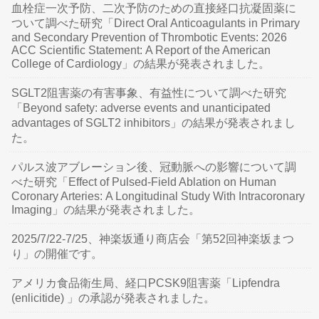
血栓症一次予防、二次予防のための直接経口抗凝固薬に
ついて調べた研究「Direct Oral Anticoagulants in Primary
and Secondary Prevention of Thrombotic Events: 2026
ACC Scientific Statement: A Report of the American
College of Cardiology」の結果が発表されました。
SGLT2阻害薬の有害事象、有益性について調べた研究
「Beyond safety: adverse events and unanticipated
advantages of SGLT2 inhibitors」の結果が発表されまし
た。
パルス波アブレーション後、冠動脈への影響について調
べた研究「Effect of Pulsed-Field Ablation on Human
Coronary Arteries: A Longitudinal Study With Intracoronary
Imaging」の結果が発表されました。
2025/7/22-7/25、神楽坂通り商店会「第52回神楽坂まつ
り」の開催です。
アメリカ食品衛生局、経口PCSK9阻害薬「Lipfendra
(enlicitide) 」の承認が発表されました。