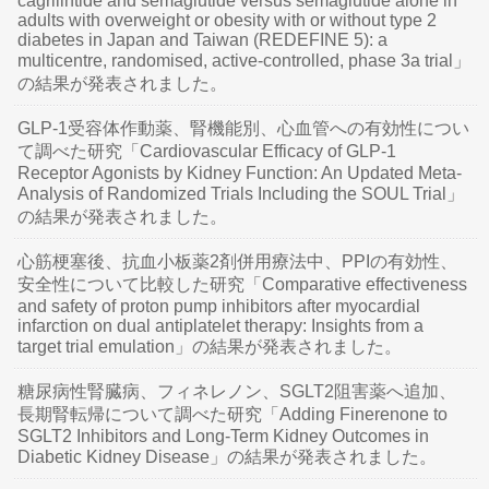
cagrilintide and semaglutide versus semaglutide alone in
adults with overweight or obesity with or without type 2
diabetes in Japan and Taiwan (REDEFINE 5): a
multicentre, randomised, active-controlled, phase 3a trial」
の結果が発表されました。
GLP-1受容体作動薬、腎機能別、心血管への有効性につい
て調べた研究「Cardiovascular Efficacy of GLP-1
Receptor Agonists by Kidney Function: An Updated Meta-
Analysis of Randomized Trials Including the SOUL Trial」
の結果が発表されました。
心筋梗塞後、抗血小板薬2剤併用療法中、PPIの有効性、
安全性について比較した研究「Comparative effectiveness
and safety of proton pump inhibitors after myocardial
infarction on dual antiplatelet therapy: Insights from a
target trial emulation」の結果が発表されました。
糖尿病性腎臓病、フィネレノン、SGLT2阻害薬へ追加、
長期腎転帰について調べた研究「Adding Finerenone to
SGLT2 Inhibitors and Long-Term Kidney Outcomes in
Diabetic Kidney Disease」の結果が発表されました。