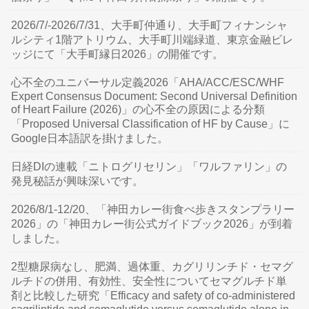
2026/7/-2026/7/31、大手町仲通り、大手町フィナンシャ
ルシティ1階アトリウム、大手町川端緑道、東京金融ビレ
ッジにて「大手町縁日2026」の開催です。
心不全のユニバーサル定義2026「AHA/ACC/ESC/WHF
Expert Consensus Document: Second Universal Definition
of Heart Failure (2026)」の心不全の原因による分類
「Proposed Universal Classification of HF by Cause」に
Google日本語訳を掛けました。
日経DIの連載「ニトログリセリン」「ワルファリン」の
発見秘話が興味深いです。
2026/8/1-12/20、「神田カレー街食べ歩きスタンプラリー
2026」の「神田カレー街公式ガイドブック2026」が到着
しました。
2型糖尿病なし、肥満、過体重、カグリリンチド・セマグ
ルチドの併用、有効性、安全性についてセマグルチド単
剤と比較した研究「Efficacy and safety of co-administered