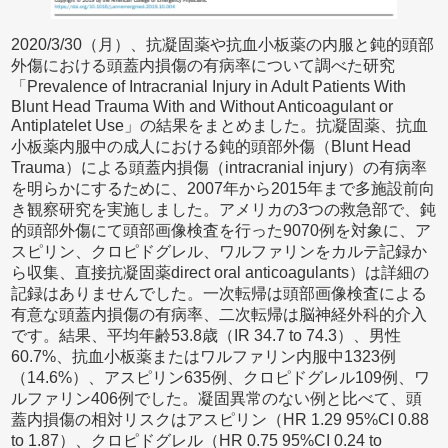
2020/3/30（月）、抗凝固薬や抗血小板薬の内服と鈍的頭部
外傷における頭蓋内損傷の有病率について調べた研究
「Prevalence of Intracranial Injury in Adult Patients With
Blunt Head Trauma With and Without Anticoagulant or
Antiplatelet Use」の結果をまとめました。抗凝固薬、抗血
小板薬内服中の成人における鈍的頭部外傷（Blunt Head
Trauma）による頭蓋内損傷（intracranial injury）の有病率
を明らかにするために、2007年から2015年まで多施設前向
き観察研究を実施しました。アメリカの3つの救急部で、鈍
的頭部外傷にて頭部画像検査を行った9070例を対象に、ア
スピリン、クロピドグレル、ワルファリンをカルテ記録か
ら収集、直接抗凝固薬direct oral anticoagulants）は詳細の
記録はありませんでした。一次転帰は頭部画像検査による
有意な頭蓋内損傷の有病率、二次転帰は脳神経外科的介入
です。結果、平均年齢53.8歳（IR 34.7 to 74.3）、男性
60.7%、抗血小板薬またはワルファリン内服中1323例
（14.6%）、アスピリン635例、クロピドグレル109例、ワ
ルファリン406例でした。凝固異常のない例と比べて、頭
蓋内損傷の相対リスクはアスピリン（HR 1.29 95%CI 0.88
to 1.87）、クロピドグレル（HR 0.75 95%CI 0.24 to