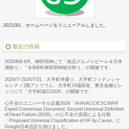
2021/3/1、ホームページをリニューアルしました。
最近の投稿
2026/8/6-8/9、神田明神にて「絶品グルメ☆ビール＆日本
酒祭り」「令和8年神田明神納涼祭り」の開催です。
2026/7/-2026/7/31、大手町仲通り、大手町フィナンシャ
ルシティ1階アトリウム、大手町川端緑道、東京金融ビレ
ッジにて「大手町縁日2026」の開催です。
心不全のユニバーサル定義2026「AHA/ACC/ESC/WHF
Expert Consensus Document: Second Universal Definition
of Heart Failure (2026)」の心不全の原因による分類
「Proposed Universal Classification of HF by Cause」に
Google日本語訳を掛けました。