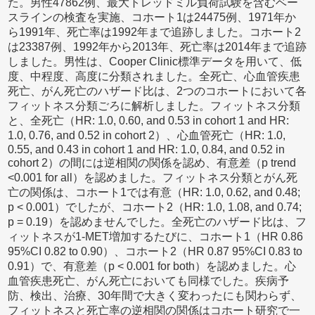
た。男性47862例、最大トレッドミル負荷試験を含むベー
スラインの検査を実施、コホート1は24475例、1971年か
ら1991年、死亡率は1992年まで追跡しました。コホート2
は23387例、1992年から2013年、死亡率は2014年まで追跡
しました。男性は、Cooper Clinic標準データを用いて、低
度、中程度、高度に分類されました。全死亡、心血管疾患
死亡、がん死亡のハザード比は、2つのコホートにおいて各
フィットネス分類ごろに解析しました。フィットネス分類
と、全死亡（HR: 1.0, 0.60, and 0.53 in cohort 1 and HR:
1.0, 0.76, and 0.52 in cohort 2）、心血管死亡（HR: 1.0,
0.55, and 0.43 in cohort 1 and HR: 1.0, 0.84, and 0.52 in
cohort 2）の間には逆相関の関係を認め、有意差（p trend
<0.001 for all）を認めました。フィットネス分類とがん死
亡の関係は、コホート1では有意（HR: 1.0, 0.62, and 0.48;
p < 0.001）でしたが、コホート2（HR: 1.0, 1.08, and 0.74;
p = 0.19）を認めませんでした。全死亡のハザード比は、フ
ィットネスが1-MET増加するたびに、コホート1（HR 0.86
95%CI 0.82 to 0.90）、コホート2（HR 0.87 95%CI 0.83 to
0.91）で、有意差（p < 0.001 for both）を認めました。心
血管疾患死亡、がん死亡においても同様でした。疾病予
防、検出、治療、30年間で大きく変わったにも関わらず、
フィットネスと死亡率の逆相関の関係はコホート研究で一