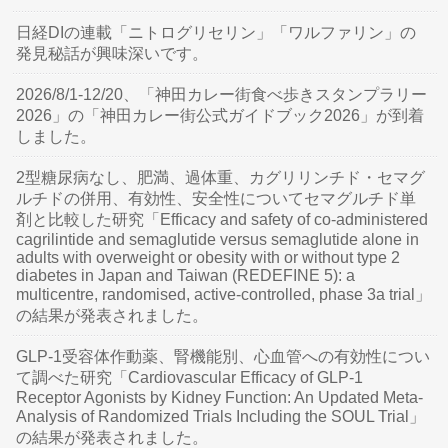
日経DIの連載「ニトログリセリン」「ワルファリン」の
発見秘話が興味深いです。
2026/8/1-12/20、「神田カレー街食べ歩きスタンプラリー
2026」の「神田カレー街公式ガイドブック2026」が到着
しました。
2型糖尿病なし、肥満、過体重、カグリリンチド・セマグ
ルチドの併用、有効性、安全性についてセマグルチド単
剤と比較した研究「Efficacy and safety of co-administered
cagrilintide and semaglutide versus semaglutide alone in
adults with overweight or obesity with or without type 2
diabetes in Japan and Taiwan (REDEFINE 5): a
multicentre, randomised, active-controlled, phase 3a trial」
の結果が発表されました。
GLP-1受容体作動薬、腎機能別、心血管への有効性につい
て調べた研究「Cardiovascular Efficacy of GLP-1
Receptor Agonists by Kidney Function: An Updated Meta-
Analysis of Randomized Trials Including the SOUL Trial」
の結果が発表されました。