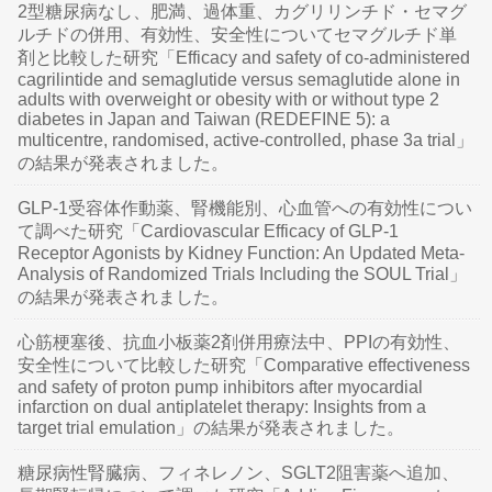
2型糖尿病なし、肥満、過体重、カグリリンチド・セマグ
ルチドの併用、有効性、安全性についてセマグルチド単
剤と比較した研究「Efficacy and safety of co-administered
cagrilintide and semaglutide versus semaglutide alone in
adults with overweight or obesity with or without type 2
diabetes in Japan and Taiwan (REDEFINE 5): a
multicentre, randomised, active-controlled, phase 3a trial」
の結果が発表されました。
GLP-1受容体作動薬、腎機能別、心血管への有効性につい
て調べた研究「Cardiovascular Efficacy of GLP-1
Receptor Agonists by Kidney Function: An Updated Meta-
Analysis of Randomized Trials Including the SOUL Trial」
の結果が発表されました。
心筋梗塞後、抗血小板薬2剤併用療法中、PPIの有効性、
安全性について比較した研究「Comparative effectiveness
and safety of proton pump inhibitors after myocardial
infarction on dual antiplatelet therapy: Insights from a
target trial emulation」の結果が発表されました。
糖尿病性腎臓病、フィネレノン、SGLT2阻害薬へ追加、