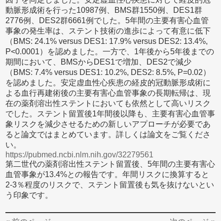
動脈形成術を行った10987例、BMS群1550例、DES1群
2776例、DES2群6661例でした。5年間の主要有害心血管
事象の発生率は、ステント技術の進歩によって有意に低下
（BMS: 24.1% versus DES1: 17.9% versus DES2: 13.4%,
P<0.0001）を認めました。一方で、1年後から5年後までの
期間において、BMSからDES1で増加、DES2で減少
（BMS: 7.4% versus DES1: 10.2%, DES2: 8.5%, P=0.02）
を認めました。安定虚血性心疾患の経皮的冠動脈形成術に
よる血行再建術後の主要有害心血管事象の長期転帰は、現
在の薬剤溶出性ステントにおいても依然として高いリスク
でした。ステント留置後1年間後以降も、主要有害心血管事
象リスクを減少させるための新しいアプローチが必要であ
ると論文ではまとめています。詳しくは論文をご覧くださ
い。
https://pubmed.ncbi.nlm.nih.gov/32279561
第二世代の薬剤溶出性ステント留置後、5年間の主要有害心
血管事象が13.4%との報告です。年間リスクに換算すると
2-3％程度のリスクで、ステント留置後も気を抜けないとい
う印象です。