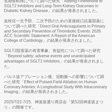
長期腎転帰について調べた研究「Adding Finerenone to
SGLT2 Inhibitors and Long-Term Kidney Outcomes in
Diabetic Kidney Disease」の結果が発表されました。
血栓症一次予防、二次予防のための直接経口抗凝固薬に
ついて調べた研究「Direct Oral Anticoagulants in Primary
and Secondary Prevention of Thrombotic Events: 2026
ACC Scientific Statement: A Report of the American
College of Cardiology」の結果が発表されました。
SGLT2阻害薬の有害事象、有益性について調べた研究
「Beyond safety: adverse events and unanticipated
advantages of SGLT2 inhibitors」の結果が発表されまし
た。
パルス波アブレーション後、冠動脈への影響について調
べた研究「Effect of Pulsed-Field Ablation on Human
Coronary Arteries: A Longitudinal Study With Intracoronary
Imaging」の結果が発表されました。
2025/7/22-7/25、神楽坂通り商店会「第52回神楽坂まつ
り」の開催です。