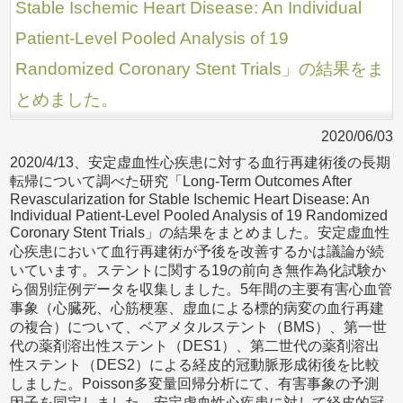
Stable Ischemic Heart Disease: An Individual
Patient-Level Pooled Analysis of 19
Randomized Coronary Stent Trials」の結果をま
とめました。
2020/06/03
2020/4/13、安定虚血性心疾患に対する血行再建術後の長期
転帰について調べた研究「Long-Term Outcomes After
Revascularization for Stable Ischemic Heart Disease: An
Individual Patient-Level Pooled Analysis of 19 Randomized
Coronary Stent Trials」の結果をまとめました。安定虚血性
心疾患において血行再建術が予後を改善するかは議論が続
いています。ステントに関する19の前向き無作為化試験か
ら個別症例データを収集しました。5年間の主要有害心血管
事象（心臓死、心筋梗塞、虚血による標的病変の血行再建
の複合）について、ベアメタルステント（BMS）、第一世
代の薬剤溶出性ステント（DES1）、第二世代の薬剤溶出
性ステント（DES2）による経皮的冠動脈形成術後を比較
しました。Poisson多変量回帰分析にて、有害事象の予測
因子を同定しました。安定虚血性心疾患に対して経皮的冠