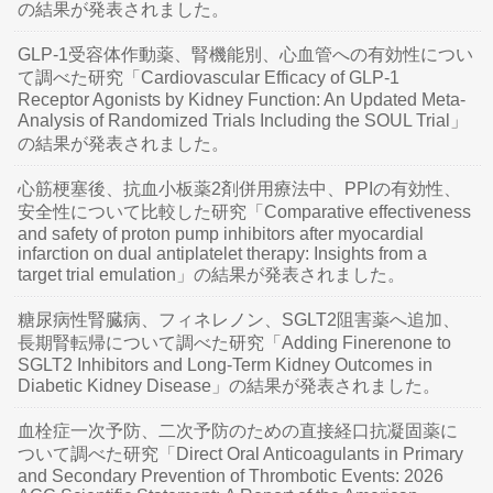
の結果が発表されました。
GLP-1受容体作動薬、腎機能別、心血管への有効性につい
て調べた研究「Cardiovascular Efficacy of GLP-1
Receptor Agonists by Kidney Function: An Updated Meta-
Analysis of Randomized Trials Including the SOUL Trial」
の結果が発表されました。
心筋梗塞後、抗血小板薬2剤併用療法中、PPIの有効性、
安全性について比較した研究「Comparative effectiveness
and safety of proton pump inhibitors after myocardial
infarction on dual antiplatelet therapy: Insights from a
target trial emulation」の結果が発表されました。
糖尿病性腎臓病、フィネレノン、SGLT2阻害薬へ追加、
長期腎転帰について調べた研究「Adding Finerenone to
SGLT2 Inhibitors and Long-Term Kidney Outcomes in
Diabetic Kidney Disease」の結果が発表されました。
血栓症一次予防、二次予防のための直接経口抗凝固薬に
ついて調べた研究「Direct Oral Anticoagulants in Primary
and Secondary Prevention of Thrombotic Events: 2026