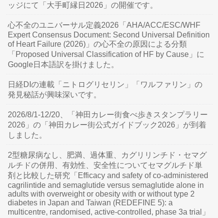
ッジにて「大手町縁日2026」の開催です。
心不全のユニバーサル定義2026「AHA/ACC/ESC/WHF
Expert Consensus Document: Second Universal Definition
of Heart Failure (2026)」の心不全の原因による分類
「Proposed Universal Classification of HF by Cause」に
Google日本語訳を掛けました。
日経DIの連載「ニトログリセリン」「ワルファリン」の
発見秘話が興味深いです。
2026/8/1-12/20、「神田カレー街食べ歩きスタンプラリー
2026」の「神田カレー街公式ガイドブック2026」が到着
しました。
2型糖尿病なし、肥満、過体重、カグリリンチド・セマグ
ルチドの併用、有効性、安全性についてセマグルチド単
剤と比較した研究「Efficacy and safety of co-administered
cagrilintide and semaglutide versus semaglutide alone in
adults with overweight or obesity with or without type 2
diabetes in Japan and Taiwan (REDEFINE 5): a
multicentre, randomised, active-controlled, phase 3a trial」