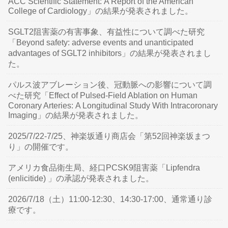
ACC Scientific Statement: A Report of the American
College of Cardiology」の結果が発表されました。
SGLT2阻害薬の有害事象、有益性について調べた研究
「Beyond safety: adverse events and unanticipated
advantages of SGLT2 inhibitors」の結果が発表されまし
た。
パルス波アブレーション後、冠動脈への影響について調
べた研究「Effect of Pulsed-Field Ablation on Human
Coronary Arteries: A Longitudinal Study With Intracoronary
Imaging」の結果が発表されました。
2025/7/22-7/25、神楽坂通り商店会「第52回神楽坂まつ
り」の開催です。
アメリカ食品衛生局、経口PCSK9阻害薬「Lipfendra
(enlicitide) 」の承認が発表されました。
2026/7/18（土）11:00-12:30、14:30-17:00、通常通り診
療です。