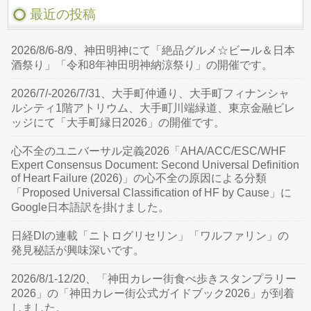
最近の投稿
2026/8/6-8/9、神田明神にて「絶品グルメ☆ビール＆日本
酒祭り」「令和8年神田明神納涼祭り」の開催です。
2026/7/-2026/7/31、大手町仲通り、大手町フィナンシャ
ルシティ1階アトリウム、大手町川端緑道、東京金融ビレ
ッジにて「大手町縁日2026」の開催です。
心不全のユニバーサル定義2026「AHA/ACC/ESC/WHF
Expert Consensus Document: Second Universal Definition
of Heart Failure (2026)」の心不全の原因による分類
「Proposed Universal Classification of HF by Cause」に
Google日本語訳を掛けました。
日経DIの連載「ニトログリセリン」「ワルファリン」の
発見秘話が興味深いです。
2026/8/1-12/20、「神田カレー街食べ歩きスタンプラリー
2026」の「神田カレー街公式ガイドブック2026」が到着
しました。