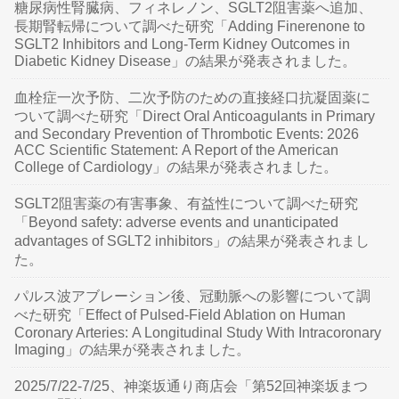
糖尿病性腎臓病、フィネレノン、SGLT2阻害薬へ追加、
長期腎転帰について調べた研究「Adding Finerenone to
SGLT2 Inhibitors and Long-Term Kidney Outcomes in
Diabetic Kidney Disease」の結果が発表されました。
血栓症一次予防、二次予防のための直接経口抗凝固薬に
ついて調べた研究「Direct Oral Anticoagulants in Primary
and Secondary Prevention of Thrombotic Events: 2026
ACC Scientific Statement: A Report of the American
College of Cardiology」の結果が発表されました。
SGLT2阻害薬の有害事象、有益性について調べた研究
「Beyond safety: adverse events and unanticipated
advantages of SGLT2 inhibitors」の結果が発表されまし
た。
パルス波アブレーション後、冠動脈への影響について調
べた研究「Effect of Pulsed-Field Ablation on Human
Coronary Arteries: A Longitudinal Study With Intracoronary
Imaging」の結果が発表されました。
2025/7/22-7/25、神楽坂通り商店会「第52回神楽坂まつ