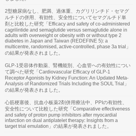
2型糖尿病なし、肥満、過体重、カグリリンチド・セマグ
ルチドの併用、有効性、安全性についてセマグルチド単
剤と比較した研究「Efficacy and safety of co-administered
cagrilintide and semaglutide versus semaglutide alone in
adults with overweight or obesity with or without type 2
diabetes in Japan and Taiwan (REDEFINE 5): a
multicentre, randomised, active-controlled, phase 3a trial」
の結果が発表されました。
GLP-1受容体作動薬、腎機能別、心血管への有効性につい
て調べた研究「Cardiovascular Efficacy of GLP-1
Receptor Agonists by Kidney Function: An Updated Meta-
Analysis of Randomized Trials Including the SOUL Trial」
の結果が発表されました。
心筋梗塞後、抗血小板薬2剤併用療法中、PPIの有効性、
安全性について比較した研究「Comparative effectiveness
and safety of proton pump inhibitors after myocardial
infarction on dual antiplatelet therapy: Insights from a
target trial emulation」の結果が発表されました。