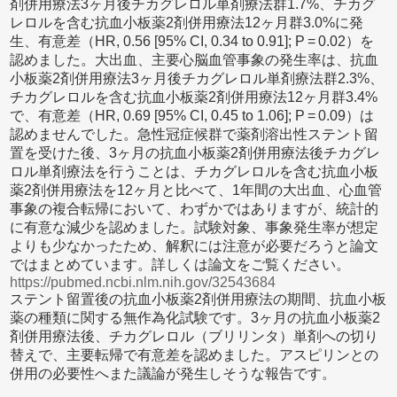
剤併用療法3ヶ月後チカグレロル単剤療法群1.7%、チカグ
レロルを含む抗血小板薬2剤併用療法12ヶ月群3.0%に発
生、有意差（HR, 0.56 [95% CI, 0.34 to 0.91]; P = 0.02）を
認めました。大出血、主要心脳血管事象の発生率は、抗血
小板薬2剤併用療法3ヶ月後チカグレロル単剤療法群2.3%、
チカグレロルを含む抗血小板薬2剤併用療法12ヶ月群3.4%
で、有意差（HR, 0.69 [95% CI, 0.45 to 1.06]; P = 0.09）は
認めませんでした。急性冠症候群で薬剤溶出性ステント留
置を受けた後、3ヶ月の抗血小板薬2剤併用療法後チカグレ
ロル単剤療法を行うことは、チカグレロルを含む抗血小板
薬2剤併用療法を12ヶ月と比べて、1年間の大出血、心血管
事象の複合転帰において、わずかではありますが、統計的
に有意な減少を認めました。試験対象、事象発生率が想定
よりも少なかったため、解釈には注意が必要だろうと論文
ではまとめています。詳しくは論文をご覧ください。
https://pubmed.ncbi.nlm.nih.gov/32543684
ステント留置後の抗血小板薬2剤併用療法の期間、抗血小板
薬の種類に関する無作為化試験です。3ヶ月の抗血小板薬2
剤併用療法後、チカグレロル（ブリリンタ）単剤への切り
替えで、主要転帰で有意差を認めました。アスピリンとの
併用の必要性へまた議論が発生しそうな報告です。