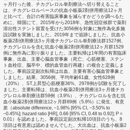
ヶ月行った後、チカグレロル単剤療法へ切り替えること
は、チカグレロルベースの抗血小板薬2剤併用療法12ヶ月
と比べて、合計の有害臨床事象を減らすかどうか調べるた
めに、韓国にて、2015年から2018年、急性冠症候群で薬剤
溶出性ステント留置を受けた3056例を対象に無作為化多施
設試験を実施しました。2019年まで追跡しました。抗血小
板薬2剤併用療法3ヶ月後チカグレロル単剤療法群1527例、
チカグレロルを含む抗血小板薬2剤併用療法12ヶ月群1529
例に無作為に割り振りました。主要転帰は1年間の有害臨床
事象、出血、主要心脳血管事象（死亡、心筋梗塞、ステン
ト血栓症、脳卒中、標的血管血行再建）の複合と定義しま
した。事前設定副次転帰は出血、主要有害心脳血管事象と
しました。結果、3056例、平均年齢61歳、女性628例
（20%）、ST上昇型心筋梗塞36%、2978例が試験を完了し
ました。主要転帰は、抗血小板薬2剤併用療法3ヶ月後チカ
グレロル単剤療法群59例（3.9%）、チカグレロルを含む抗
血小板薬2剤併用療法12ヶ月群89例（5.9%）に発生、有意
差（absolute difference, −1.98% [95% CI, −3.50% to
−0.45%]; hazard ratio [HR], 0.66 [95% CI, 0.48 to 0.92]; P =
0.01）を認めました。事前設定副次転帰10項目のうち、8
項目は有意差は認めませんでした。大出血は、抗血小板薬2