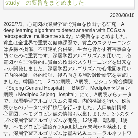
study」の要旨をまとめました。
2020/08/18
2020/7/1、心電図の深層学習で貧血を検出する研究「A
deep learning algorithm to detect anaemia with ECGs: a
retrospective, multicentre study」の要旨をまとめました。
貧血は全世界で重要な健康課題で、貧血のスクリーニング
は多臓器損傷、不可逆的合併症、生命を脅かす有害事象を
防ぐために重要です。深層学習アルゴリズムを用いて、心
電図から非侵襲的に貧血の検出のスクリーニングを出来な
いか開発しました。深層学習アルゴリズムで心電図を用い
て内的検証、外的検証、後ろ向き多施設診断研究を実施し
ました。韓国にて、2つの病院、A病院、セジョン総合病院
（Sejong General Hospital）、B病院、Mediplexセジョン
病院（Mediplex Sejong Hospital）にて、A病院からデータ
で、深層学習アルゴリズムの開発、内的検証を行い、B病
院からのデータで外部検証を行いました。人口統計情報、
心電図、ヘモグロビン値の情報も収集しました。3つのタイ
プの深層学習アルゴリズムが開発、12誘導、6誘導、1誘
導、ヘモグロビン濃度が10g/dL以上か未満かを検出しま
す。深層学習アルゴリズムは畳み込みニューラルネットワ