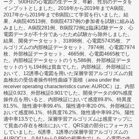
ーク、500Hzの心電図の生データ、年齢、性別のデータを
インプットとしました。2016年から2019年までA病院、
2017年から2019年までB病院にて学習を行いました。結
果、A病院40513例、B病院4737例の参加者を試験に組み込
みました。A病院281例、B病院72例は臨床試験データ、心
電図データが不十分であったため試験から除外しました。
結果、開発データセット、31898例、心電図57435枚、ア
ルゴリズムの内部検証データセット、7974例、心電図7974
枚、外部検証データセット、4665例、心電図4665枚でし
た。内部検証データセットのうち586例、外部検証データ
セットのうち194例は貧血でした。内部検証、外部検証に
おいて、12誘導心電図を用いた深層学習アルゴリズムの貧
血検出の受信者操作特性曲線下面積（area under the
receiver operating characteristics curve: AUROC）は、内部
検証0.923、外部検証0.901でした。開発データの90%感度
操作点を用いると、内部検証において感度89.8%、特異度
81.5%、陰性適中率99.4%、陽性適中率20·0%、外部検証に
おいて感度86.1%、特異度76.2%、陰性適中率99.2%、陽性
適中率13.5でした。深層学習アルゴリズムは感度マップに
て貧血の存在を検出において、QRS波の部分にフォーカス
していました。6誘導、1誘導の深層学習アルゴリズムの
AUROCは、0.841から0.890の範囲内でした。心電図の生