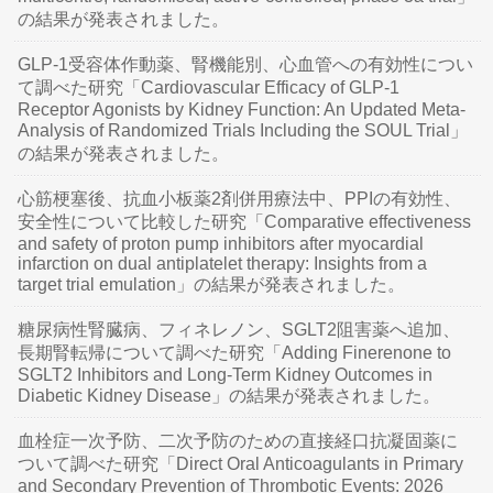
の結果が発表されました。
GLP-1受容体作動薬、腎機能別、心血管への有効性につい
て調べた研究「Cardiovascular Efficacy of GLP-1
Receptor Agonists by Kidney Function: An Updated Meta-
Analysis of Randomized Trials Including the SOUL Trial」
の結果が発表されました。
心筋梗塞後、抗血小板薬2剤併用療法中、PPIの有効性、
安全性について比較した研究「Comparative effectiveness
and safety of proton pump inhibitors after myocardial
infarction on dual antiplatelet therapy: Insights from a
target trial emulation」の結果が発表されました。
糖尿病性腎臓病、フィネレノン、SGLT2阻害薬へ追加、
長期腎転帰について調べた研究「Adding Finerenone to
SGLT2 Inhibitors and Long-Term Kidney Outcomes in
Diabetic Kidney Disease」の結果が発表されました。
血栓症一次予防、二次予防のための直接経口抗凝固薬に
ついて調べた研究「Direct Oral Anticoagulants in Primary
and Secondary Prevention of Thrombotic Events: 2026