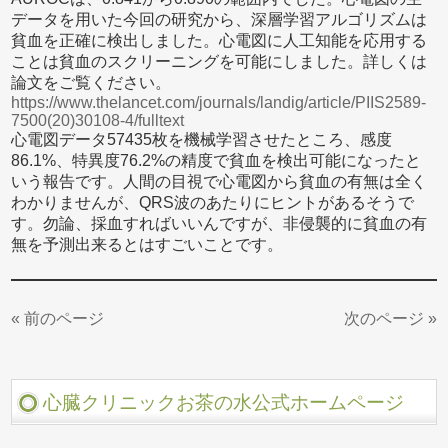
データを用いた今回の研究から、深層学習アルゴリズムは
貧血を正確に検出しました。心電図に人工知能を応用する
ことは貧血のスクリーニングを可能にしました。詳しくは
論文をご覧ください。
https://www.thelancet.com/journals/landig/article/PIIS2589-
7500(20)30108-4/fulltext
心電図データ57435枚を機械学習させたところ、感度
86.1%、特異度76.2%の精度で貧血を検出可能になったと
いう報告です。人間の目視で心電図から貧血の有無は全く
わかりませんが、QRS波のあたりにヒントがあるそうで
す。勿論、採血すればいいんですが、非侵襲的に貧血の有
無を予測出来るとはすごいことです。
« 前のページ
次のページ »
心臓クリニックお茶の水公式ホームページ