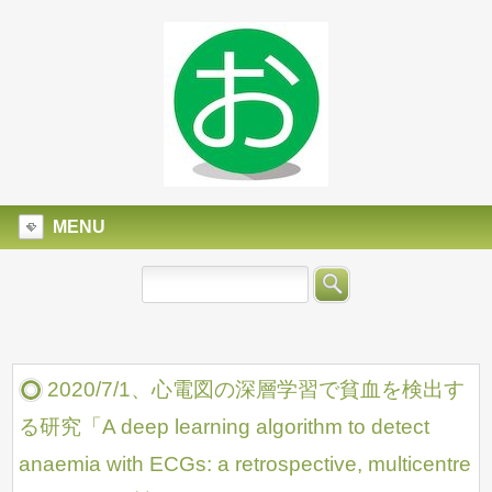
MENU
2020/7/1、心電図の深層学習で貧血を検出す
る研究「A deep learning algorithm to detect
anaemia with ECGs: a retrospective, multicentre