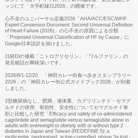
ッジにて「大手町縁日2026」の開催です。
心不全のユニバーサル定義2026「AHA/ACC/ESC/WHF
Expert Consensus Document: Second Universal Definition
of Heart Failure (2026)」の心不全の原因による分類
「Proposed Universal Classification of HF by Cause」に
Google日本語訳を掛けました。
日経DIの連載「ニトログリセリン」「ワルファリン」の
発見秘話が興味深いです。
2026/8/1-12/20、「神田カレー街食べ歩きスタンプラリー
2026」の「神田カレー街公式ガイドブック2026」が到着
しました。
2型糖尿病なし、肥満、過体重、カグリリンチド・セマグ
ルチドの併用、有効性、安全性についてセマグルチド単
剤と比較した研究「Efficacy and safety of co-administered
cagrilintide and semaglutide versus semaglutide alone in
adults with overweight or obesity with or without type 2
diabetes in Japan and Taiwan (REDEFINE 5): a
multicentre, randomised, active-controlled, phase 3a trial」