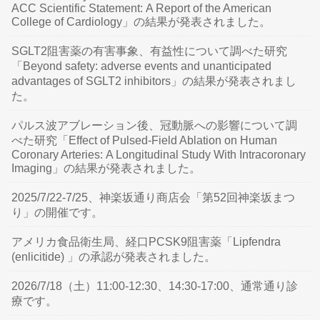
ACC Scientific Statement: A Report of the American
College of Cardiology」の結果が発表されました。
SGLT2阻害薬の有害事象、有益性について調べた研究
「Beyond safety: adverse events and unanticipated
advantages of SGLT2 inhibitors」の結果が発表されまし
た。
パルス波アブレーション後、冠動脈への影響について調
べた研究「Effect of Pulsed-Field Ablation on Human
Coronary Arteries: A Longitudinal Study With Intracoronary
Imaging」の結果が発表されました。
2025/7/22-7/25、神楽坂通り商店会「第52回神楽坂まつ
り」の開催です。
アメリカ食品衛生局、経口PCSK9阻害薬「Lipfendra
(enlicitide) 」の承認が発表されました。
2026/7/18（土）11:00-12:30、14:30-17:00、通常通り診
療です。