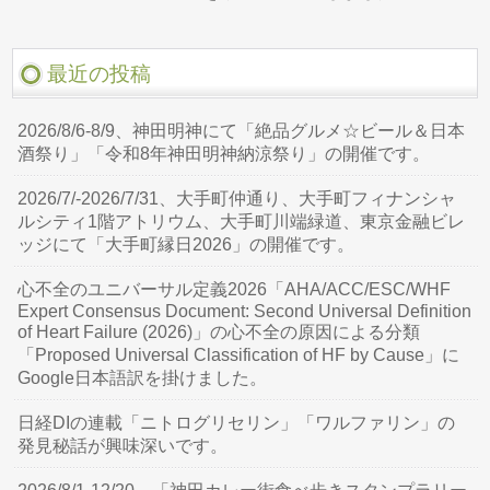
最近の投稿
2026/8/6-8/9、神田明神にて「絶品グルメ☆ビール＆日本
酒祭り」「令和8年神田明神納涼祭り」の開催です。
2026/7/-2026/7/31、大手町仲通り、大手町フィナンシャ
ルシティ1階アトリウム、大手町川端緑道、東京金融ビレ
ッジにて「大手町縁日2026」の開催です。
心不全のユニバーサル定義2026「AHA/ACC/ESC/WHF
Expert Consensus Document: Second Universal Definition
of Heart Failure (2026)」の心不全の原因による分類
「Proposed Universal Classification of HF by Cause」に
Google日本語訳を掛けました。
日経DIの連載「ニトログリセリン」「ワルファリン」の
発見秘話が興味深いです。