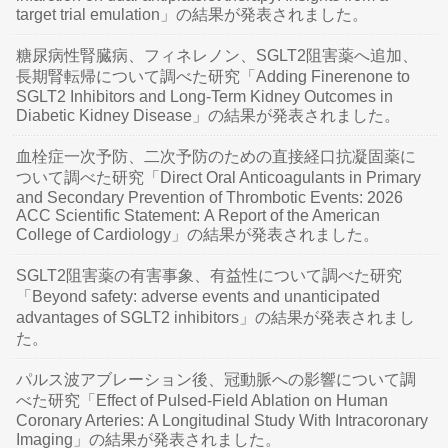
target trial emulation」の結果が発表されました。
糖尿病性腎臓病、フィネレノン、SGLT2阻害薬へ追加、
長期腎転帰について調べた研究「Adding Finerenone to
SGLT2 Inhibitors and Long-Term Kidney Outcomes in
Diabetic Kidney Disease」の結果が発表されました。
血栓症一次予防、二次予防のための直接経口抗凝固薬に
ついて調べた研究「Direct Oral Anticoagulants in Primary
and Secondary Prevention of Thrombotic Events: 2026
ACC Scientific Statement: A Report of the American
College of Cardiology」の結果が発表されました。
SGLT2阻害薬の有害事象、有益性について調べた研究
「Beyond safety: adverse events and unanticipated
advantages of SGLT2 inhibitors」の結果が発表されまし
た。
パルス波アブレーション後、冠動脈への影響について調
べた研究「Effect of Pulsed-Field Ablation on Human
Coronary Arteries: A Longitudinal Study With Intracoronary
Imaging」の結果が発表されました。