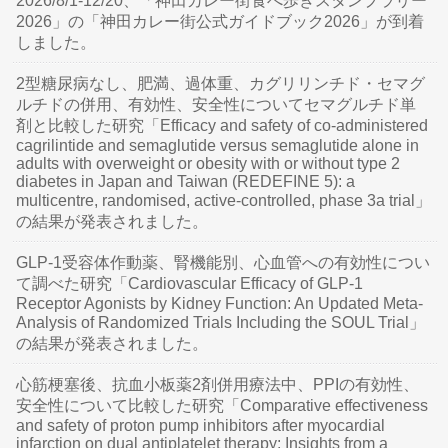
2026/8/1-12/20、「神田カレー街食べ歩きスタンプラリー
2026」の「神田カレー街公式ガイドブック2026」が到着
しました。
2型糖尿病なし、肥満、過体重、カグリリンチド・セマグ
ルチドの併用、有効性、安全性についてセマグルチド単
剤と比較した研究「Efficacy and safety of co-administered
cagrilintide and semaglutide versus semaglutide alone in
adults with overweight or obesity with or without type 2
diabetes in Japan and Taiwan (REDEFINE 5): a
multicentre, randomised, active-controlled, phase 3a trial」
の結果が発表されました。
GLP-1受容体作動薬、腎機能別、心血管への有効性につい
て調べた研究「Cardiovascular Efficacy of GLP-1
Receptor Agonists by Kidney Function: An Updated Meta-
Analysis of Randomized Trials Including the SOUL Trial」
の結果が発表されました。
心筋梗塞後、抗血小板薬2剤併用療法中、PPIの有効性、
安全性について比較した研究「Comparative effectiveness
and safety of proton pump inhibitors after myocardial
infarction on dual antiplatelet therapy: Insights from a