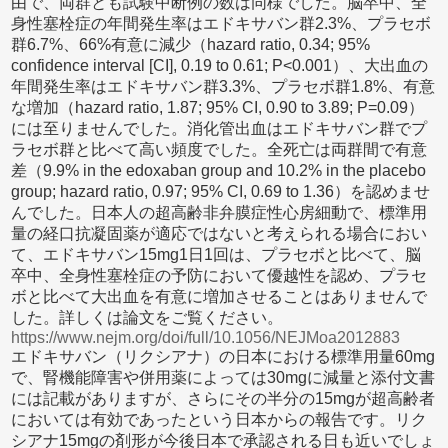
由で、両群とも試験中断例の数は同様でした。脳卒中、全
身性塞栓症の年間発生率はエドキサバン群2.3%、プラセボ
群6.7%、66%有意に減少（hazard ratio, 0.34; 95%
confidence interval [CI], 0.19 to 0.61; P<0.001）、大出血の
年間発生率はエドキサバン群3.3%、プラセボ群1.8%、有意
な増加（hazard ratio, 1.87; 95% CI, 0.90 to 3.89; P=0.09）
には至りませんでした。消化管出血はエドキサバン群でプ
ラセボ群と比べて高い頻度でした。全死亡は両群間で有意
差（9.9% in the edoxaban group and 10.2% in the placebo
group; hazard ratio, 0.97; 95% CI, 0.69 to 1.36）を認めませ
んでした。日本人の超高齢非弁膜症性心房細動で、標準用
量の経口抗凝固薬が適応ではないと考えられる場合におい
て、エドキサバン15mg1日1回は、プラセボと比べて、脳
卒中、全身性塞栓症の予防において優越性を認め、プラセ
ボと比べて大出血を有意に増加させることはありませんで
した。詳しくは論文をご覧ください。
https://www.nejm.org/doi/full/10.1056/NEJMoa2012883
エドキサバン（リクシアナ）の日本における標準用量60mg
で、腎機能障害や併用薬によっては30mgに減量と添付文書
には記載がありますが、さらにその半分の15mgが超高齢者
においては有効であったという日本からの報告です。リク
シアナ15mgの剤形が今後日本で承認される日も近いでしょ