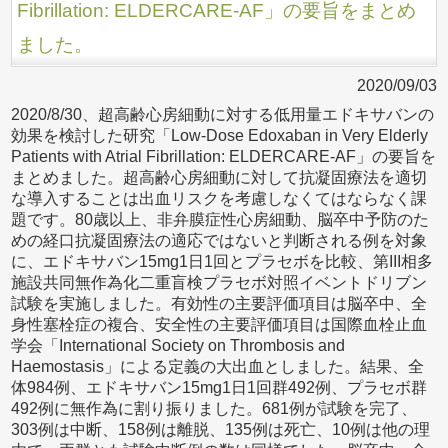
Fibrillation: ELDERCARE-AF」の要旨をまとめ
ました。
2020/09/03
2020/8/30、超高齢心房細動に対する低用量エドキサバンの
効果を検討した研究「Low-Dose Edoxaban in Very Elderly
Patients with Atrial Fibrillation: ELDERCARE-AF」の要旨を
まとめました。超高齢心房細動に対して抗凝固療法を適切
な導入することは出血リスクを考慮しなくてはならなく課
題です。80歳以上、非弁膜症性心房細動、脳卒中予防のた
めの経口抗凝固療法の適応ではないと判断される例を対象
に、エドキサバン15mg1日1回とプラセボを比較、第III相多
施設共同無作為化二重盲検プラセボ対照イベントドリブン
試験を実施しました。有効性の主要評価項目は脳卒中、全
身性塞栓症の複合、安全性の主要評価項目は国際血栓止血
学会「International Society on Thrombosis and
Haemostasis」による定義の大出血としました。結果、全
体984例、エドキサバン15mg1日1回群492例、プラセボ群
492例に無作為に割り振りました。681例が試験を完了、
303例は中断、158例は離脱、135例は死亡、10例は他の理