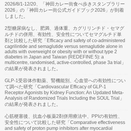
2026/8/1-12/20、「神田カレー街食べ歩きスタンプラリー
2026」の「神田カレー街公式ガイドブック2026」が到着
しました。
2型糖尿病なし、肥満、過体重、カグリリンチド・セマグ
ルチドの併用、有効性、安全性についてセマグルチド単
剤と比較した研究「Efficacy and safety of co-administered
cagrilintide and semaglutide versus semaglutide alone in
adults with overweight or obesity with or without type 2
diabetes in Japan and Taiwan (REDEFINE 5): a
multicentre, randomised, active-controlled, phase 3a trial」
の結果が発表されました。
GLP-1受容体作動薬、腎機能別、心血管への有効性につい
て調べた研究「Cardiovascular Efficacy of GLP-1
Receptor Agonists by Kidney Function: An Updated Meta-
Analysis of Randomized Trials Including the SOUL Trial」
の結果が発表されました。
心筋梗塞後、抗血小板薬2剤併用療法中、PPIの有効性、
安全性について比較した研究「Comparative effectiveness
and safety of proton pump inhibitors after myocardial