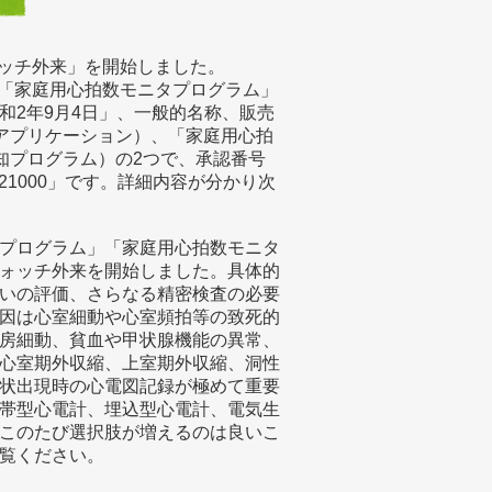
ウォッチ外来」を開始しました。
ム」「家庭用心拍数モニタプログラム」
和2年9月4日」、一般的名称、販売
図アプリケーション）、「家庭用心拍
通知プログラム）の2つで、承認番号
I00021000」です。詳細内容が分かり次
プログラム」「家庭用心拍数モニタ
ォッチ外来を開始しました。具体的
いの評価、さらなる精密検査の必要
因は心室細動や心室頻拍等の致死的
房細動、貧血や甲状腺機能の異常、
心室期外収縮、上室期外収縮、洞性
状出現時の心電図記録が極めて重要
帯型心電計、埋込型心電計、電気生
このたび選択肢が増えるのは良いこ
覧ください。