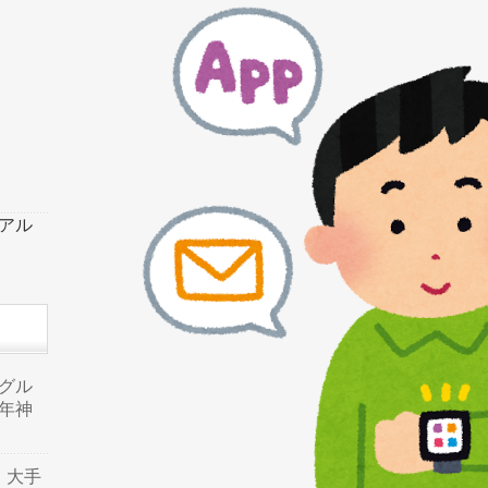
ーアル
品グル
年神
り、大手