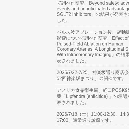
て調べた研究「Beyond safety: adve
events and unanticipated advantag
SGLT2 inhibitors」の結果が発表
した。
パルス波アブレーション後、冠動
影響について調べた研究「Effect of
Pulsed-Field Ablation on Human
Coronary Arteries: A Longitudinal S
With Intracoronary Imaging」の
表されました。
2025/7/22-7/25、神楽坂通り商店
52回神楽坂まつり」の開催です。
アメリカ食品衛生局、経口PCSK9
薬「Lipfendra (enlicitide) 」の承
表されました。
2026/7/18（土）11:00-12:30、14:3
17:00、通常通り診療です。