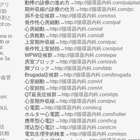
動悸の診療の進め方→
http://循環器内科.com/palpitat
グリ
期外収縮の診療の仕方→
http://循環器内科.com/pc
有効
洞不全症候群→
http://循環器内科.com/sss
単剤と
発作性心房細動→
http://循環器内科.com/paf
f co-
心房細動→
http://循環器内科.com/af
心房粗動→
http://循環器内科.com/afl
one in
th or
上室期外収縮→
http://循環器内科.com/pac
nd
発作性上室頻拍→
http://循環器内科.com/psvt
e,
WPW症候群→
http://循環器内科.com/wpw
se 3a
房室ブロック→
http://循環器内科.com/avb
脚ブロック→
http://循環器内科.com/bbb
Brugada症候群→
http://循環器内科.com/brugada
心血管
心室細動→
http://循環器内科.com/vf
心室頻拍→
http://循環器内科.com/vt
QT延長症候群→
http://循環器内科.com/lqts
ion:
心室期外収縮→
http://循環器内科.com/pvc
心電図→
http://循環器内科.com/ecg
SOUL
ホルター心電図→
http://循環器内科.com/holter
携帯型心電計→
http://循環器内科.com/hcg
法
埋込型心電計→
http://循環器内科.com/icm
て比較
電気生理学的検査→
http://循環器内科.com/eps
ss