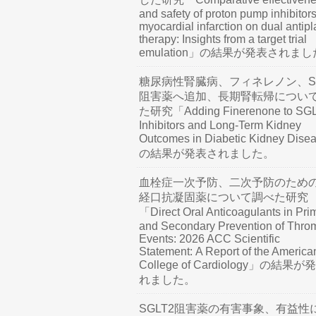
and safety of proton pump inhibitors
myocardial infarction on dual antipl
therapy: Insights from a target trial
emulation」の結果が発表されま
糖尿病性腎臓病、フィネレノン、SG
阻害薬へ追加、長期腎転帰につい
た研究「Adding Finerenone to SG
Inhibitors and Long-Term Kidney
Outcomes in Diabetic Kidney Dis
の結果が発表されました。
血栓症一次予防、二次予防のため
経口抗凝固薬について調べた研究
「Direct Oral Anticoagulants in Pri
and Secondary Prevention of Thro
Events: 2026 ACC Scientific
Statement: A Report of the America
College of Cardiology」の結果
れました。
SGLT2阻害薬の有害事象、有益性