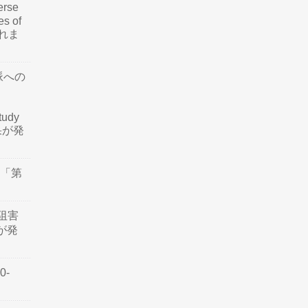
rse
es of
されま
脈への
tudy
結果が発
会「第
阻害
認が発
0-