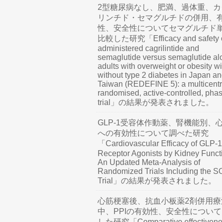
2型糖尿病なし、肥満、過体重、カ
リンチド・セマグルチドの併用、
性、安全性についてセマグルチド
比較した研究「Efficacy and safety o
administered cagrilintide and
semaglutide versus semaglutide al
adults with overweight or obesity wi
without type 2 diabetes in Japan a
Taiwan (REDEFINE 5): a multicentr
randomised, active-controlled, pha
trial」の結果が発表されました。
GLP-1受容体作動薬、腎機能別、
への有効性について調べた研究
「Cardiovascular Efficacy of GLP-1
Receptor Agonists by Kidney Funct
An Updated Meta-Analysis of
Randomized Trials Including the 
Trial」の結果が発表されました。
心筋梗塞後、抗血小板薬2剤併用療
中、PPIの有効性、安全性につい
した研究「Comparative effectivene