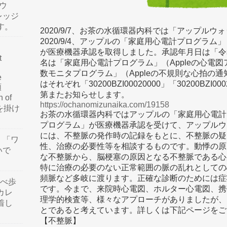
ウ
レッジ
す。
2020/9/7、お茶の水循環器内科では「アップル
2020/9/4、アップルの「家庭用心電計プログラ
が医療機器承認を取得しました。承認年月日は「令
t
名は「家庭用心電計プログラム」（Appleの心電
数モニタプログラム」（Appleの不規則な心拍の
e
はそれぞれ「30200BZI00020000」「30200BZ
類
第またお知らせします。
n of
https://ochanomizunaika.com/19158
訳を掛け
お茶の水循環器内科ではアップルの「家庭用心電計
プログラム」が医療機器承認を受けて、アップルウ
には、不整脈の発作時の記録をもとに、不整脈の疑
」「ワ
性、治療の必要性等を相談するものです。動悸の原
いで
な不整脈から、脳梗塞の原因となる不整脈である心
特に治療の必要のない正常範囲の脈の乱れとしての
頻脈など多岐に渡ります。正確な診断のためには症
食べ歩
です。今まで、来院時心電図、ホルター心電図、携
カレ
理学的検査等、様々なアプローチがありましたが、
着し
とであると考えています。詳しくは下記ページをご
【不整脈】