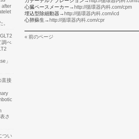
カテーテルアブレーション→
http://循環器内科.com/a
 after
心臓ペースメーカー→
http://循環器内科.com/cpm
atelet
埋込型除細動器→
http://循環器内科.com/icd
心肺蘇生→
http://循環器内科.com/cpr
した。
LT2
« 前のページ
て調べ
LT2
ease」
の直接
mary
mbotic
n
が発表さ
につい