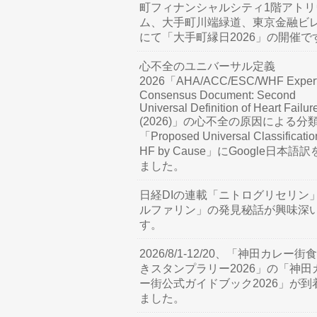
町フィナンシャルシティ1階アトリ
ム、大手町川端緑道、東京金融ビ
にて「大手町縁日2026」の開催で
心不全のユニバーサル定義
2026「AHA/ACC/ESC/WHF Exper
Consensus Document: Second
Universal Definition of Heart Failur
(2026)」の心不全の原因による分
「Proposed Universal Classificatio
HF by Cause」にGoogle日本語
ました。
日経DIの連載「ニトログリセリン
ルファリン」の発見秘話が興味深
す。
2026/8/1-12/20、「神田カレー街
きスタンプラリー2026」の「神田
ー街公式ガイドブック2026」が到
ました。